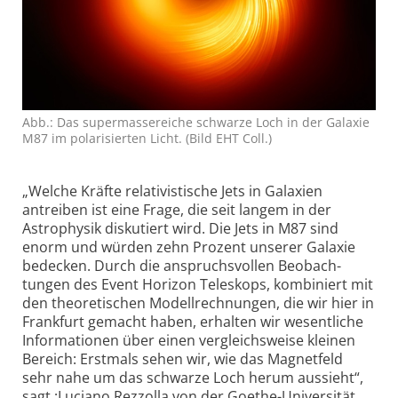
Abb.: Das supermasse­reiche schwarze Loch in der Galaxie
M87 im polarisierten Licht. (Bild EHT Coll.)
„Welche Kräfte rela­tivistische Jets in Galaxien
antreiben ist eine Frage, die seit langem in der
Astrophysik diskutiert wird. Die Jets in M87 sind
enorm und würden zehn Prozent unserer Galaxie
bedecken. Durch die anspruchs­vollen Beobach­
tungen des Event Horizon Teleskops, kombiniert mit
den theoretischen Modell­rechnungen, die wir hier in
Frankfurt gemacht haben, erhalten wir wesentliche
Informationen über einen vergleichsweise kleinen
Bereich: Erstmals sehen wir, wie das Magnetfeld
sehr nahe um das schwarze Loch herum aussieht“,
sagt ;Luciano Rezzolla von der Goethe-Universität