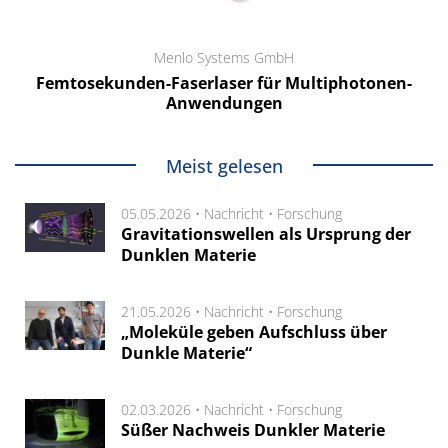
Menlo Systems GmbH
Femtosekunden-Faserlaser für Multiphotonen-
Anwendungen
Meist gelesen
05.05.2026 •
Nachricht
•
Forschung
Gravitationswellen als Ursprung der
Dunklen Materie
21.05.2026 •
Nachricht
•
Forschung
„Moleküle geben Aufschluss über
Dunkle Materie“
02.03.2026 •
Nachricht
•
Forschung
Süßer Nachweis Dunkler Materie