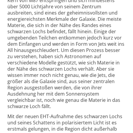
Kern von M87 entspringen und sich mindestens
über 5000 Lichtjahre von seinem Zentrum
ausbreiten, sind eines der geheimnis­vollsten und
energie­reichsten Merkmale der Galaxie. Die meiste
Materie, die sich in der Nähe des Randes eines
schwarzen Lochs befindet, fällt hinein. Einige der
umgebenden Teilchen entkommen jedoch kurz vor
dem Einfangen und werden in Form von Jets weit ins
All hinaus­geschleudert. Um diesen Prozess besser
zu verstehen, haben sich Astronomen auf
verschiedene Modelle gestützt, wie sich Materie in
der Nähe des schwarzen Lochs verhält. Aber sie
wissen immer noch nicht genau, wie die Jets, die
größer als die Galaxie sind, aus seiner zentralen
Region ausgestoßen werden, die von ihrer
Ausdehnung her mit dem Sonnen­system
vergleichbar ist, noch wie genau die Materie in das
schwarze Loch fällt.
Mit der neuen EHT-Aufnahme des schwarzen Lochs
und seines Schattens in pola­risiertem Licht ist es
erstmals gelungen, in die Region dicht außerhalb