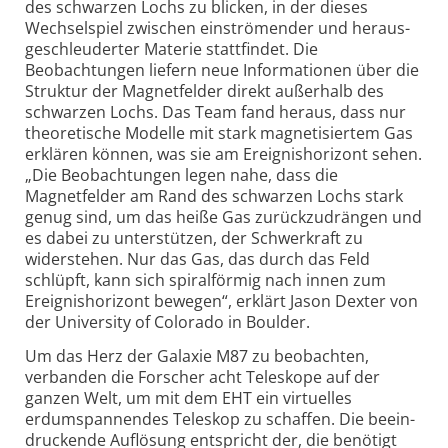
des schwarzen Lochs zu blicken, in der dieses
Wechselspiel zwischen einströmender und heraus­
geschleuderter Materie stattfindet. Die
Beobachtungen liefern neue Informationen über die
Struktur der Magnetfelder direkt außerhalb des
schwarzen Lochs. Das Team fand heraus, dass nur
theoretische Modelle mit stark magne­tisiertem Gas
erklären können, was sie am Ereignis­horizont sehen.
„Die Beobachtungen legen nahe, dass die
Magnetfelder am Rand des schwarzen Lochs stark
genug sind, um das heiße Gas zurück­zudrängen und
es dabei zu unterstützen, der Schwerkraft zu
widerstehen. Nur das Gas, das durch das Feld
schlüpft, kann sich spiral­förmig nach innen zum
Ereignis­horizont bewegen“, erklärt Jason Dexter von
der University of Colorado in Boulder.
Um das Herz der Galaxie M87 zu beobachten,
verbanden die Forscher acht Teleskope auf der
ganzen Welt, um mit dem EHT ein virtuelles
erdumspannendes Teleskop zu schaffen. Die beein­
druckende Auflösung entspricht der, die benötigt