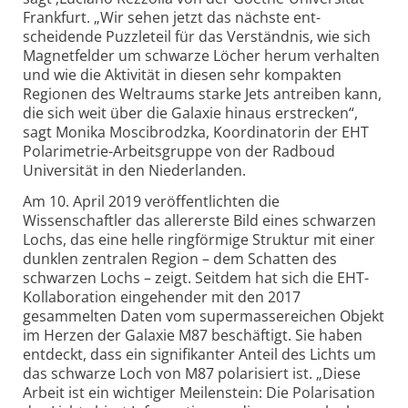
Frankfurt. „Wir sehen jetzt das nächste ent­
scheidende Puzzleteil für das Verständnis, wie sich
Magnetfelder um schwarze Löcher herum verhalten
und wie die Aktivität in diesen sehr kompakten
Regionen des Weltraums starke Jets antreiben kann,
die sich weit über die Galaxie hinaus erstrecken“,
sagt Monika Mosci­brodzka, Koor­dinatorin der EHT
Polarimetrie-Arbeits­gruppe von der Radboud
Universität in den Niederlanden.
Am 10. April 2019 veröffent­lichten die
Wissenschaftler das allererste Bild eines schwarzen
Lochs, das eine helle ringförmige Struktur mit einer
dunklen zentralen Region – dem Schatten des
schwarzen Lochs – zeigt. Seitdem hat sich die EHT-
Kolla­boration eingehender mit den 2017
gesammelten Daten vom supermasse­reichen Objekt
im Herzen der Galaxie M87 beschäftigt. Sie haben
entdeckt, dass ein signi­fikanter Anteil des Lichts um
das schwarze Loch von M87 polarisiert ist. „Diese
Arbeit ist ein wichtiger Meilenstein: Die Polari­sation