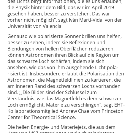
des Lichts birgt Informationen, die es uns erlauben,
die Physik hinter dem Bild, das wir im April 2019
gesehen haben, besser zu verstehen. Das war
vorher nicht möglich“, sagt Iván Martí-Vidal von der
Universität von Valencia.
Genauso wie polarisierte Sonnen­brillen uns helfen,
besser zu sehen, indem sie Reflexionen und
Blendungen von hellen Oberflächen reduzieren,
können Astronomen ihren Blick auf die Region um
das schwarze Loch schärfen, indem sie sich
ansehen, wie das von ihm ausgehende Licht pola­
risiert ist. Insbesondere erlaubt die Polarisation den
Astro­nomen, die Magnetfeld­linien zu kartieren, die
am inneren Rand des schwarzen Lochs vorhanden
sind. ;„Die Bilder sind der Schlüssel zum
Verständnis, wie das Magnetfeld es dem schwarzen
Loch ermöglicht, Materie zu verschlingen“, sagt EHT-
Kollaborations­mitglied Andrew Chae vom Princeton
Center for Theoretical Science.
Die hellen Energie- und Materiejets, die aus dem