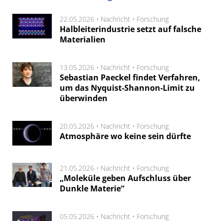
22.05.2026 •
Nachricht
•
Forschung
Halbleiterindustrie setzt auf falsche
Materialien
13.05.2026 •
Nachricht
•
Forschung
Sebastian Paeckel findet Verfahren,
um das Nyquist-Shannon-Limit zu
überwinden
20.05.2026 •
Nachricht
•
Forschung
Atmosphäre wo keine sein dürfte
21.05.2026 •
Nachricht
•
Forschung
„Moleküle geben Aufschluss über
Dunkle Materie“
05.05.2026 •
Nachricht
•
Forschung