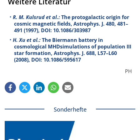
Weitere Literatur
R. M. Kulsrud et al.:
The protogalactic origin for
cosmic magnetic fields, Astrophys. J.
480
, 481–
491 (1997), DOI: 10.1086/303987
H. Xu et al.:
The Biermann battery in
cosmological MHDsimulations of population III
star formation, Astrophys. J.
688
, L57–L60
(2008), DOI: 10.1086/595617
PH
Sonderhefte