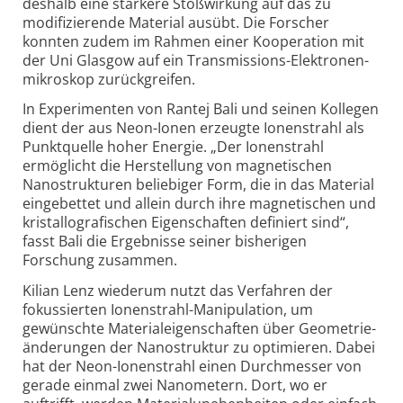
deshalb eine stärkere Stoßwirkung auf das zu
modifizierende Material ausübt. Die Forscher
konnten zudem im Rahmen einer Kooperation mit
der Uni Glasgow auf ein Transmissions-
Elektronen­
mikroskop zurück­greifen.
In Experimenten von Rantej Bali und seinen Kollegen
dient der aus Neon-
Ionen erzeugte Ionenstrahl als
Punktquelle hoher Energie. „Der Ionenstrahl
ermöglicht die Herstellung von magnetischen
Nanostrukturen beliebiger Form, die in das Material
eingebettet und allein durch ihre magnetischen und
kristallo­grafischen Eigenschaften definiert sind“,
fasst Bali die Ergebnisse seiner bisherigen
Forschung zusammen.
Kilian Lenz wiederum nutzt das Verfahren der
fokussierten Ionenstrahl-
Manipulation, um
gewünschte Material­eigen­schaften über Geometrie­
änderungen der Nanostruktur zu optimieren. Dabei
hat der Neon-
Ionenstrahl einen Durchmesser von
gerade einmal zwei Nanometern. Dort, wo er