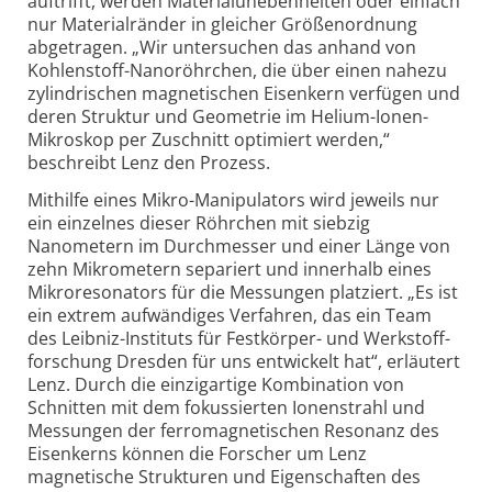
auftrifft, werden Material­unebenheiten oder einfach
nur Material­ränder in gleicher Größenordnung
abgetragen. „Wir untersuchen das anhand von
Kohlenstoff-
Nanoröhrchen, die über einen nahezu
zylindrischen magnetischen Eisenkern verfügen und
deren Struktur und Geometrie im Helium-
Ionen-
Mikroskop per Zuschnitt optimiert werden,“
beschreibt Lenz den Prozess.
Mithilfe eines Mikro-Manipulators wird jeweils nur
ein einzelnes dieser Röhrchen mit siebzig
Nanometern im Durchmesser und einer Länge von
zehn Mikrometern separiert und innerhalb eines
Mikroresonators für die Messungen platziert. „Es ist
ein extrem aufwändiges Verfahren, das ein Team
des Leibniz-
Instituts für Festkörper- und Werkstoff­
forschung Dresden für uns entwickelt hat“, erläutert
Lenz. Durch die einzigartige Kombination von
Schnitten mit dem fokussierten Ionenstrahl und
Messungen der ferromagnetischen Resonanz des
Eisenkerns können die Forscher um Lenz
magnetische Strukturen und Eigenschaften des