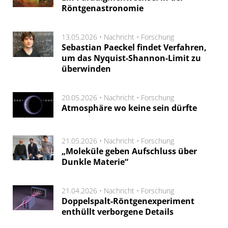
Röntgenastronomie
13.05.2026 •
Nachricht
•
Forschung
Sebastian Paeckel findet Verfahren,
um das Nyquist-Shannon-Limit zu
überwinden
20.05.2026 •
Nachricht
•
Forschung
Atmosphäre wo keine sein dürfte
21.05.2026 •
Nachricht
•
Forschung
„Moleküle geben Aufschluss über
Dunkle Materie“
21.04.2026 •
Nachricht
•
Forschung
Doppelspalt-Röntgenexperiment
enthüllt verborgene Details