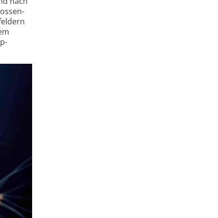
und nach
ossen­
feldern
dem
p-