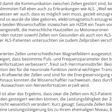
d damit die Kommunikation zwischen Zellen gestört sind, 
hlimmsten Fall eben auch zu Erkrankungen wie ALS. „Weil wi
wissen wir auch, dass es möglich sein muss, gezielt einzugre
d so wurde die Idee geboren, elektro­magnetisch einzugre
die beiden Wissenschaftler inzwischen am HZDR ein Team vo
en­gestellt, die menschliche Hautzellen zu Motoneuronen
den nutzen sowohl Zellen von Gesunden als auch von ALS-
 der ALS-Patienten untersuchten sie zudem Zellproben versc
rierten Zellen unter­schiedlichen Magnetfeldern ausgesetzt
eigen, dass bestimmte Puls- und Frequenz­parameter den b
en­fortsätzen verbessern“, freut sich Herrmanns­dörfer. Be
tion des für die neuronale Funktion zentral wichtigen Tran
ls Kraftwerke der Zellen und sind für die Energie­versorgung
hinaus konnten die Wissenschaftler nachweisen, dass durc
 Auswachsen von Nervenfortsätzen erzielt wird.
ist aber das Ergebnis, dass zwar die Zellen von ALS-Patient
en gesteigert werden können, die Leistungs­fähigkeit der Z
icht wesentlich verändert. Kurz gesagt: Gesunde Zellen bl
 eine Leistungssteigerung bis zu ihrem ehemaligen Niveau, b