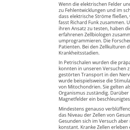
Wenn die elektrischen Felder un
zu Fehlent­wicklungen und im sc
dass elektrische Ströme fließen, 
fasst Richard Funk zusammen. Un
ihren Ansatz zu testen, haben 
erfahrenen Zellbiologen zusamm
umprogrammieren. Die Forschen
Patienten. Bei den Zellkulturen
Krankheits­stadien.
In Petrischalen wurden die präpa
konnten in unseren Versuchen z
gestörten Transport in den Nerv
wurde beispielsweise die Stimula
von Mitochon­drien. Sie gelten a
Organismus zuständig. Darüber 
Magnetfelder ein beschleunigtes
Mindestens genauso verblüffend 
das Niveau der Zellen von Gesund
Gesunden sich im Versuch aber n
konstant. Kranke Zellen erleben