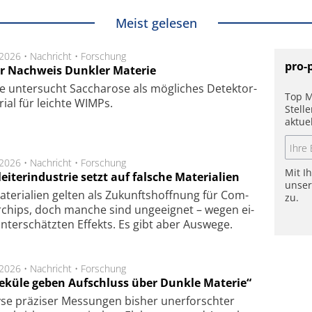
Meist gelesen
.2026 •
Nachricht
•
Forschung
pro-
r Nachweis Dunkler Materie
e unter­sucht Saccha­ro­se als mög­li­ches De­tek­tor­
Top M
­rial für leich­te WIMPs.
Stell
aktue
.2026 •
Nachricht
•
Forschung
Mit I
eiterindustrie setzt auf falsche Materialien
unse
te­ri­a­li­en gel­ten als Zu­kunfts­hoff­nung für Com­
zu.
r­chips, doch man­che sind un­ge­eig­net – we­gen ei­
n­ter­schätz­ten Ef­fekts. Es gibt aber Aus­we­ge.
.2026 •
Nachricht
•
Forschung
eküle geben Aufschluss über Dunkle Materie“
se prä­zi­ser Mes­sung­en bis­her un­er­for­schter