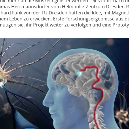
ehle mehr an die Muskeln geleitet werden. Dies führt nach 
omas Herrmanns­dörfer vom Helmholtz-Zentrum Dresden-R
hard Funk von der TU Dresden hatten die Idee, mit Magnet
uem Leben zu erwecken. Erste Forschungs­ergebnisse aus 
tigen sie, ihr Projekt weiter zu verfolgen und eine Prototy