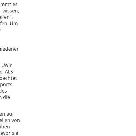
kommt es
r wissen,
ifen“,
ifen. Um
n
hiedener
. „Wir
ei ALS
obachtet
sports
 des
h die
en auf
ellen von
eiben
evor sie