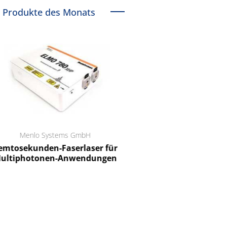
Produkte des Monats
Menlo Systems GmbH
RCT Reichelt Chemietechnik
tosekunden-Faserlaser für
Ein Unternehmen für I
ltiphotonen-Anwendungen