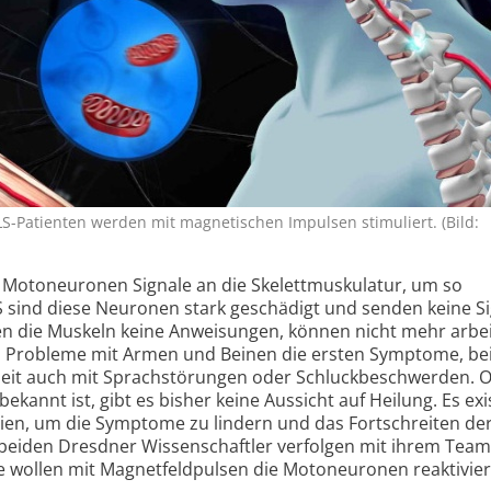
S-Patienten werden mit magnetischen Impulsen stimuliert. (Bild:
oto­neuronen Signale an die Skelettmuskulatur, um so
 sind diese Neuronen stark geschädigt und senden keine S
n die Muskeln keine Anweisungen, können nicht mehr arbe
nd Probleme mit Armen und Beinen die ersten Symptome, bei
kheit auch mit Sprachstörungen oder Schluck­beschwerden. 
ekannt ist, gibt es bisher keine Aussicht auf Heilung. Es exi
ien, um die Symptome zu lindern und das Fortschreiten de
 beiden Dresdner Wissenschaftler verfolgen mit ihrem Tea
e wollen mit Magnetfeld­pulsen die Motoneuronen reaktivier