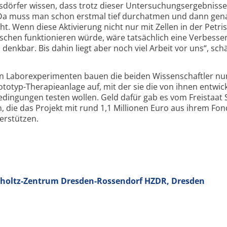
dörfer wissen, dass trotz dieser Untersuchungs­ergebniss
: „Da muss man schon erstmal tief durchatmen und dann gen
t. Wenn diese Aktivierung nicht nur mit Zellen in der Petris
hen funk­tionieren würde, wäre tatsächlich eine Verbesse
 denkbar. Bis dahin liegt aber noch viel Arbeit vor uns“, sch
en Labor­experimenten bauen die beiden Wissen­schaftler nu
otyp-Therapie­anlage auf, mit der sie die von ihnen entwic
dingungen testen wollen. Geld dafür gab es vom Freistaat
 die das Projekt mit rund 1,1 Millionen Euro aus ihrem Fon
erstützen.
holtz-Zentrum Dresden-Rossendorf HZDR, Dresden