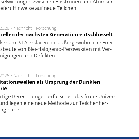
sel­wir­kung­en zwi­schen Elek­tro­nen und Atom­ker­
ie­fert Hin­wei­se auf neue Teil­chen.
.2026 •
Nachricht
•
Forschung
rzellen der nächsten Generation entschlüsselt
ker am ISTA er­klä­ren die außer­ge­wöhn­li­che Ener­
us­beu­te von Blei-Halo­ge­nid-Perows­ki­ten mit Ver­
­ni­gung­en und De­fek­ten.
.2026 •
Nachricht
•
Forschung
itationswellen als Ursprung der Dunklen
rie
rtige Be­rech­nung­en er­for­schen das frü­he Uni­ver­
nd legen eine neue Me­tho­de zur Teil­chen­her­
lung nahe.