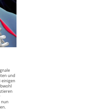
ignale
iten und
 einigen
Obwohl
stieren
r
m nun
en.