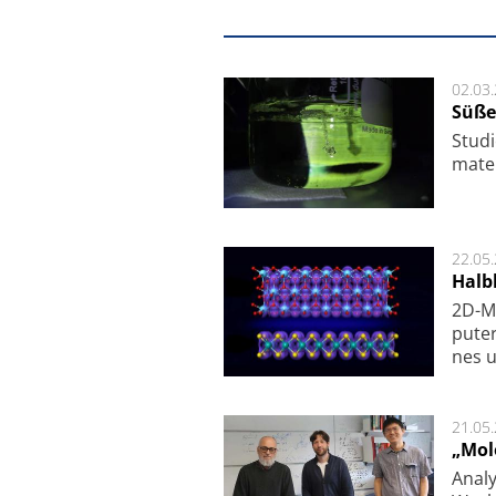
02.03
Süße
Studi
ma­te
22.05
Halbl
2D-Ma
pu­te
nes u
21.05
„Mol
Analy