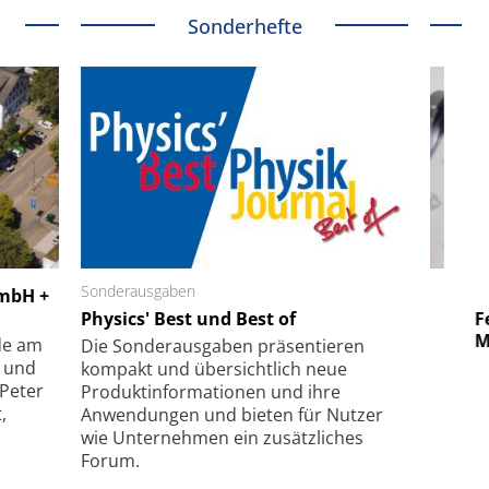
Sonderhefte
 GmbH
Sonderausgaben
SmarAct GmbH
GmbH +
uper-
Physics' Best und Best of
Elektronenmikroskopie auf
Fem
hanismus
kleinstem Raum
Mu
de am
Die Sonder­ausgaben präsentieren
- und
kompakt und übersichtlich neue
 Peter
Produkt­informationen und ihre
,
Anwendungen und bieten für Nutzer
wie Unternehmen ein zusätzliches
Forum.