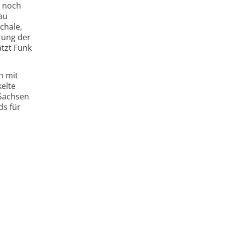
e noch
au
chale,
rung der
ätzt Funk
n mit
kelte
 Sachsen
ds für