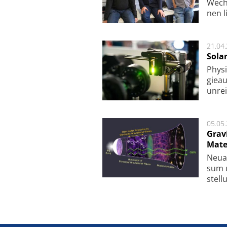
Wech­
nen l
21.04
Sola
Physi
gie­a
unrei
05.05
Grav
Mate
Neu­a
sum u
stel­