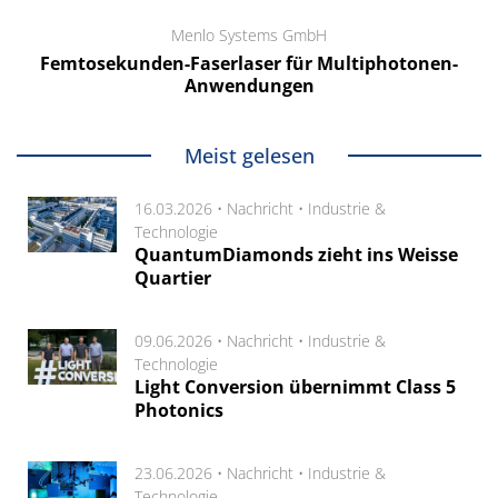
Menlo Systems GmbH
Femtosekunden-Faserlaser für Multiphotonen-
Anwendungen
Meist gelesen
16.03.2026 •
Nachricht
•
Industrie &
Technologie
QuantumDiamonds zieht ins Weisse
Quartier
09.06.2026 •
Nachricht
•
Industrie &
Technologie
Light Conversion übernimmt Class 5
Photonics
23.06.2026 •
Nachricht
•
Industrie &
Technologie