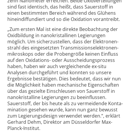
zehn Nano­meter erreichen. Beide Oxid­verteilungen
sind fast iden­tisch, das heißt, dass Sauer­stoff in
einen bestimmten Bereich während des Glühens
hinein­diffundiert und so die Oxi­dation voran­treibt.
„Zum ersten Mal ist eine direkte Beobach­tung der
Oxid­bildung in nano­kristallinen Legie­rungen
möglich. Um sicher­zustellen, dass der Elektronen­
strahl des einge­setzten Transmissions­elektronen­
mikroskops oder die Proben­größe keinen Einfluss
auf den Oxida­tions- oder Ausscheidungs­prozess
haben, haben wir auch ver­gleichende ex-situ
Analysen durch­geführt und konnten so unsere
Ergeb­nisse bestätigen. Dies bedeutet, dass wir nun
die Möglichkeit haben mecha­nische Eigen­schaften
über das gezielte Ein­schleusen von Sauerstoff in
nanokris­talline Legierungen zu beein­flussen.
Sauerstoff, der bis heute als zu vermeidende Konta­
mination gesehen wurde, kann nun ganz bewusst
zum Legierungs­design verwendet werden.“, erklärt
Gerhard Dehm, Direktor am Düssel­dorfer Max-
Planck-Institut.