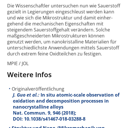
Die Wissen­schaftler unter­suchen nun wie Sauerstoff
gezielt in Legie­rungen einge­schleust werden kann
und wie sich die Mikro­struktur und damit einher­
gehend die mecha­nischen Eigenschaften mit
steigendem Sauerstoff­gehalt verändern. Solche
maßgeschnei­derten Mikro­strukturen können
genutzt werden, um nano­kristalline Materialien für
unter­schiedlichste Anwen­dungen mittels Sauer­stoff
durch extrem feine Oxid­teilchen zu festigen.
MPIE / JOL
Weitere Infos
Originalveröffentlichung
J. Guo et al.:
In situ atomic-scale observation of
oxidation and decomposition processes in
nanocrystalline alloys
Nat. Commun.
9
, 946 (2018);
DOI: 10.1038/s41467-018-03288-8
Struktur und Nano-/Mikromechanik von