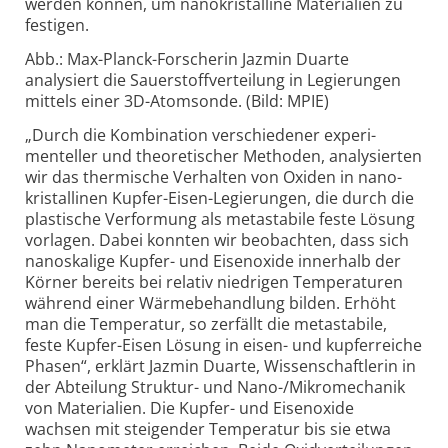
werden können, um nano­kristalline Materia­lien zu
festigen.
Abb.: Max-Planck-Forscherin Jazmin Duarte
analysiert die Sauerstoffverteilung in Legierungen
mittels einer 3D-Atomsonde. (Bild: MPIE)
„Durch die Kombi­nation verschie­dener experi­
menteller und theo­retischer Methoden, analy­sierten
wir das ther­mische Verhalten von Oxiden in nano­
kristallinen Kupfer-Eisen-Legierungen, die durch die
plas­tische Verformung als meta­stabile feste Lösung
vorlagen. Dabei konnten wir beo­bachten, dass sich
nano­skalige Kupfer- und Eisen­oxide innerhalb der
Körner bereits bei relativ niedrigen Tempera­turen
während einer Wärme­behandlung bilden. Erhöht
man die Tempe­ratur, so zerfällt die meta­stabile,
feste Kupfer-Eisen Lösung in eisen- und kupfer­reiche
Phasen“, erklärt Jazmin Duarte, Wissen­schaftlerin in
der Abteilung Struktur- und Nano-/Mikro­mechanik
von Materia­lien. Die Kupfer- und Eisen­oxide
wachsen mit steigender Tempe­ratur bis sie etwa