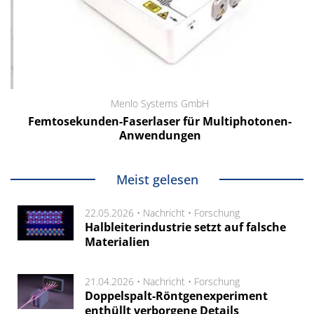
Menlo Systems GmbH
Femtosekunden-Faserlaser für Multiphotonen-
Anwendungen
Meist gelesen
22.05.2026 •
Nachricht
•
Forschung
Halbleiterindustrie setzt auf falsche
Materialien
21.04.2026 •
Nachricht
•
Forschung
Doppelspalt-Röntgenexperiment
enthüllt verborgene Details