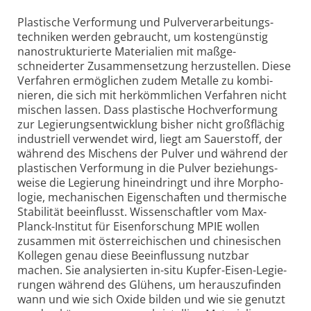
Plastische Verformung und Pulver­verarbeitungs­
techniken werden gebraucht, um kosten­günstig
nanostruk­turierte Materialien mit maßge­
schneiderter Zusammen­setzung herzu­stellen. Diese
Verfahren ermög­lichen zudem Metalle zu kombi­
nieren, die sich mit herkömm­lichen Verfahren nicht
mischen lassen. Dass plas­tische Hochver­formung
zur Legierungs­entwicklung bisher nicht groß­flächig
indus­triell verwendet wird, liegt am Sauerstoff, der
während des Mischens der Pulver und während der
plas­tischen Verformung in die Pulver beziehungs­
weise die Legierung hinein­dringt und ihre Morpho­
logie, mecha­nischen Eigen­schaften und ther­mische
Stabilität beein­flusst. Wissen­schaftler vom Max-
Planck-Institut für Eisen­forschung MPIE wollen
zusammen mit öster­reichischen und chine­sischen
Kollegen genau diese Beein­flussung nutzbar
machen. Sie analy­sierten in-situ Kupfer-Eisen-Legie­
rungen während des Glühens, um heraus­zufinden
wann und wie sich Oxide bilden und wie sie genutzt