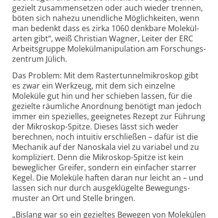
gezielt zusammen­setzen oder auch wieder trennen,
böten sich nahezu unendliche Möglichkeiten, wenn
man bedenkt dass es zirka 1060 denkbare Molekül­
arten gibt“, weiß Christian Wagner, Leiter der ERC
Arbeitsgruppe Molekül­manipulation am Forschungs­
zentrum Jülich.
Das Problem: Mit dem Raster­tunnel­mikroskop gibt
es zwar ein Werkzeug, mit dem sich einzelne
Moleküle gut hin und her schieben lassen, für die
gezielte räumliche Anordnung benötigt man jedoch
immer ein spezielles, geeignetes Rezept zur Führung
der Mikroskop-Spitze. Dieses lässt sich weder
berechnen, noch intuitiv erschließen – dafür ist die
Mechanik auf der Nanoskala viel zu variabel und zu
kompliziert. Denn die Mikroskop-Spitze ist kein
beweglicher Greifer, sondern ein einfacher starrer
Kegel. Die Moleküle haften daran nur leicht an – und
lassen sich nur durch ausgeklügelte Bewegungs­
muster an Ort und Stelle bringen.
„Bislang war so ein gezieltes Bewegen von Molekülen