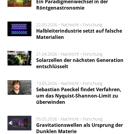
Ein Paradigmenwechsel in der
Röntgenastronomie
22.05.2026 •
Nachricht
•
Forschung
Halbleiterindustrie setzt auf falsche
Materialien
21.04.2026 •
Nachricht
•
Forschung
Solarzellen der nächsten Generation
entschlüsselt
13.05.2026 •
Nachricht
•
Forschung
Sebastian Paeckel findet Verfahren,
um das Nyquist-Shannon-Limit zu
überwinden
05.05.2026 •
Nachricht
•
Forschung
Gravitationswellen als Ursprung der
Dunklen Materie