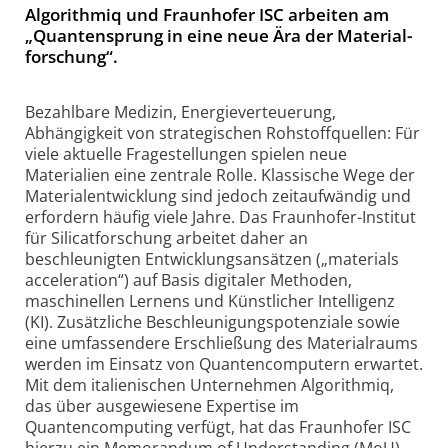
Algo­rith­miq und Fraun­ho­fer ISC ar­bei­ten am
„Quan­ten­sprung in eine neue Ära der Mate­rial­
for­schung“.
Bezahlbare Medizin, Energieverteuerung,
Abhängigkeit von strategischen Rohstoffquellen: Für
viele aktuelle Fragestellungen spielen neue
Materialien eine zentrale Rolle. Klassische Wege der
Materialentwicklung sind jedoch zeitaufwändig und
erfordern häufig viele Jahre. Das Fraun­hofer-Insti­tut
für Silicatforschung arbeitet daher an
beschleunigten Entwicklungsansätzen („materials
acceleration“) auf Basis digitaler Methoden,
maschinellen Lernens und Künstlicher Intelligenz
(KI). Zusätzliche Beschleunigungspotenziale sowie
eine umfassendere Erschließung des Materialraums
werden im Einsatz von Quantencomputern erwartet.
Mit dem italienischen Unternehmen Algorithmiq,
das über ausgewiesene Expertise im
Quantencomputing verfügt, hat das Fraunhofer ISC