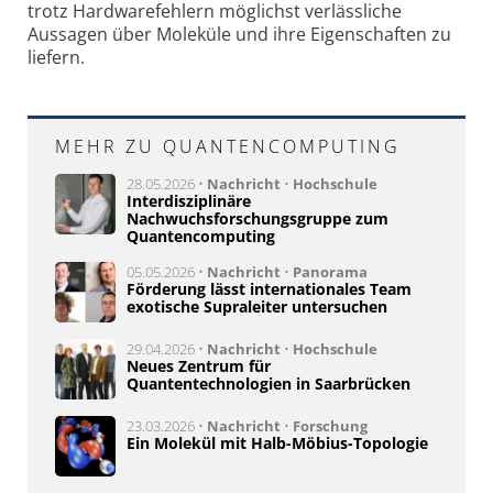
trotz Hardwarefehlern möglichst verlässliche
Aussagen über Moleküle und ihre Eigenschaften zu
liefern.
MEHR ZU QUANTENCOMPUTING
28.05.2026 •
Nachricht
•
Hochschule
Interdisziplinäre
Nachwuchsforschungsgruppe zum
Quantencomputing
05.05.2026 •
Nachricht
•
Panorama
Förderung lässt internationales Team
exotische Supraleiter untersuchen
29.04.2026 •
Nachricht
•
Hochschule
Neues Zentrum für
Quantentechnologien in Saarbrücken
23.03.2026 •
Nachricht
•
Forschung
Ein Molekül mit Halb-Möbius-Topologie