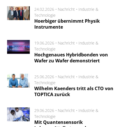
24.02.2026 •
Nachricht
•
Industrie &
Technologie
Hoerbiger übernimmt Physik
Instrumente
19.06.2026 •
Nachricht
•
Industrie &
Technologie
Hochgenaues Hybridbonden von
Wafer zu Wafer demonstriert
25.06.2026 •
Nachricht
•
Industrie &
Technologie
Wilhelm Kaenders tritt als CTO von
TOPTICA zurück
29.06.2026 •
Nachricht
•
Industrie &
Technologie
Mit Quantensensorik