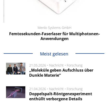
Menlo Systems GmbH
Femtosekunden-Faserlaser für Multiphotonen-
Anwendungen
Meist gelesen
21.05.2026 •
Nachricht
•
Forschung
„Moleküle geben Aufschluss über
Dunkle Materie“
21.04.2026 •
Nachricht
•
Forschung
Doppelspalt-Röntgenexperiment
enthüllt verborgene Details