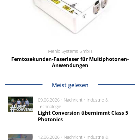
Menlo Systems GmbH
Femtosekunden-Faserlaser für Multiphotonen-
Anwendungen
Meist gelesen
09.06.2026 •
Nachricht
•
Industrie &
Technologie
Light Conversion übernimmt Class 5
Photonics
12.06.2026 •
Nachricht
•
Industrie &