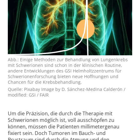
Abb.: Einige Methoden zur Behandlung von Lungenkrebs
mit Schwerionen sind schon in der klinischen Routine,
andere Entwicklungen des GSI Helmholtzzentrums für
Schwerionenforschung bieten neue Hoffnungen und
Chancen für die Krebsbehandlung.
Quelle: Pixabay Image by D. Sánchez-Medina Calderón /
modified: GSI / FAIR
Um die Präzision, die durch die Therapie mit
Schwerionen möglich ist, voll ausschöpfen zu
können, müssen die Patienten millimetergenau
fixiert sein. Doch Tumoren im Bauch- und
Brustraum sind durch die Atmung und den