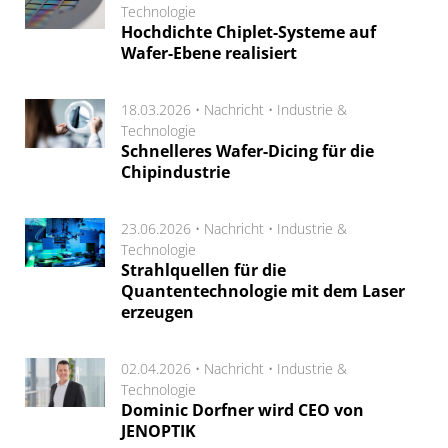
Technologie
Hochdichte Chiplet-Systeme auf
Wafer-Ebene realisiert
18.03.2026 •
Nachricht
•
Industrie &
Technologie
Schnelleres Wafer-Dicing für die
Chipindustrie
23.06.2026 •
Nachricht
•
Industrie &
Technologie
Strahlquellen für die
Quantentechnologie mit dem Laser
erzeugen
02.04.2026 •
Nachricht
•
Industrie &
Technologie
Dominic Dorfner wird CEO von
JENOPTIK