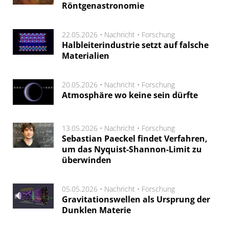
Röntgenastronomie
22.05.2026 •
Nachricht
•
Forschung
Halbleiterindustrie setzt auf falsche
Materialien
20.05.2026 •
Nachricht
•
Forschung
Atmosphäre wo keine sein dürfte
13.05.2026 •
Nachricht
•
Forschung
Sebastian Paeckel findet Verfahren,
um das Nyquist-Shannon-Limit zu
überwinden
05.05.2026 •
Nachricht
•
Forschung
Gravitationswellen als Ursprung der
Dunklen Materie