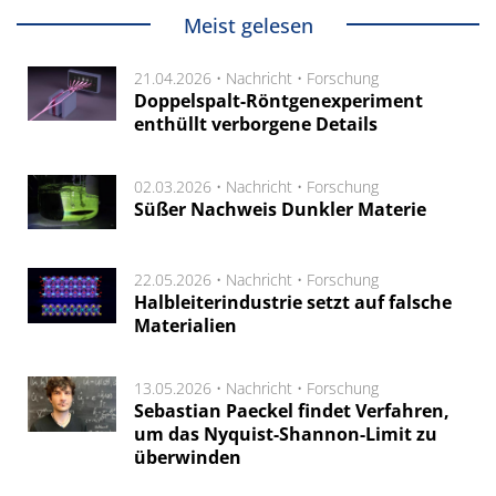
Meist gelesen
21.04.2026 •
Nachricht
•
Forschung
Doppelspalt-Röntgenexperiment
enthüllt verborgene Details
02.03.2026 •
Nachricht
•
Forschung
Süßer Nachweis Dunkler Materie
22.05.2026 •
Nachricht
•
Forschung
Halbleiterindustrie setzt auf falsche
Materialien
13.05.2026 •
Nachricht
•
Forschung
Sebastian Paeckel findet Verfahren,
um das Nyquist-Shannon-Limit zu
überwinden