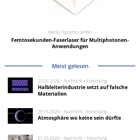
Menlo Systems GmbH
Femtosekunden-Faserlaser für Multiphotonen-
Anwendungen
Meist gelesen
22.05.2026 •
Nachricht
•
Forschung
Halbleiterindustrie setzt auf falsche
Materialien
20.05.2026 •
Nachricht
•
Forschung
Atmosphäre wo keine sein dürfte
21.05.2026 •
Nachricht
•
Forschung