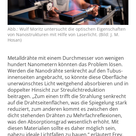
Abb.: Wulf Moritz untersucht die optischen Eigenschaften
von Nano­strukturen mit Hilfe von Laserlicht. (Bild: J. M.
Hosan)
Metalldrähte mit einem Durchmesser von wenigen
hundert Nanometern könnten das Problem lösen.
Werden die Nanodrähte senkrecht auf den Tubus­
innenseiten angebracht, so könnte diese Oberfläche
unerwünschtes Licht weitgehend absorbieren und in
doppelter Hinsicht zur Streu­licht­reduktion
beitragen. „Zum einen trifft die Strahlung senkrecht
auf die Draht­seiten­flächen, was die Spiegelung stark
reduziert, zum anderen kommt es zwischen den
dicht stehenden Drähten zu Mehrfach­reflexionen,
was den Absorptions­grad wesentlich erhöht. Mit
diesen Materialien sollte es daher möglich sein,
nahezu ideale Lichtfallen zu bauen,“ erläutert Frey.