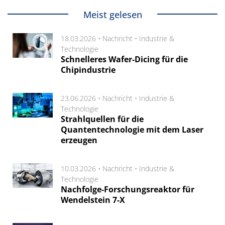
Meist gelesen
18.03.2026 •
Nachricht
•
Industrie &
Technologie
Schnelleres Wafer-Dicing für die
Chipindustrie
23.06.2026 •
Nachricht
•
Industrie &
Technologie
Strahlquellen für die
Quantentechnologie mit dem Laser
erzeugen
10.03.2026 •
Nachricht
•
Industrie &
Technologie
Nachfolge-Forschungsreaktor für
Wendelstein 7-X