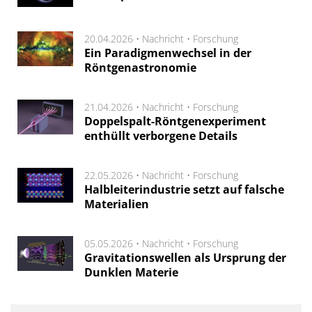
20.04.2026 •
Nachricht
•
Forschung
Ein Paradigmenwechsel in der
Röntgenastronomie
21.04.2026 •
Nachricht
•
Forschung
Doppelspalt-Röntgenexperiment
enthüllt verborgene Details
22.05.2026 •
Nachricht
•
Forschung
Halbleiterindustrie setzt auf falsche
Materialien
05.05.2026 •
Nachricht
•
Forschung
Gravitationswellen als Ursprung der
Dunklen Materie