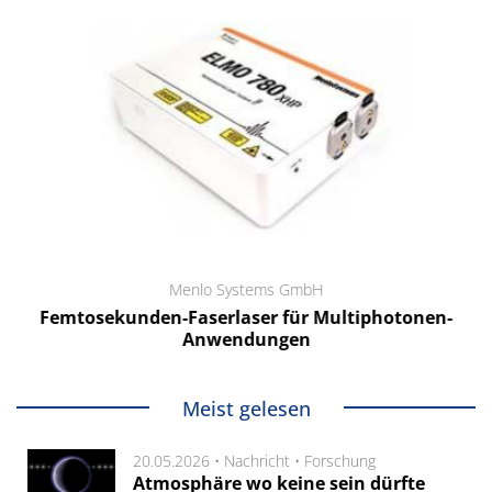
Menlo Systems GmbH
Femtosekunden-Faserlaser für Multiphotonen-
Anwendungen
Meist gelesen
20.05.2026 •
Nachricht
•
Forschung
Atmosphäre wo keine sein dürfte