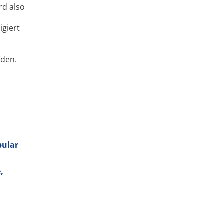
rd also
igiert
rden.
bular
,