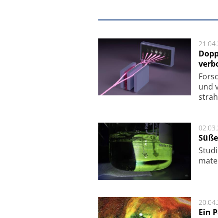
21.04
Dopp
verb
For­sc
und v
strah
02.03
Süße
Studi
ma­te
20.04
Ein 