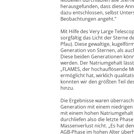
herausgefunden, dass diese An
dazu entschlossen, selbst Unter
Beobachtungen angeht.”
Mit Hilfe des Very Large Telesc
sorgfältig das Licht der Sterne
Pfau). Diese gewaltige, kugelfö
Generation von Sternen, als auc
Diese beiden Generationen könn
werden. Der Natriumgehalt lässt
„FLAMES, der hochauflösende Mul
ermöglicht hat, wirklich qualita
konnten wir den größten Teil de
hinzu.
Die Ergebnisse waren überrasche
Generation mit einem niedrigen 
mit einem hohen Natriumgehalt 
durchliefen also die letzte Pha
Massenverlust nicht. „Es hat de
AGB-Phase im hohen Alter überha