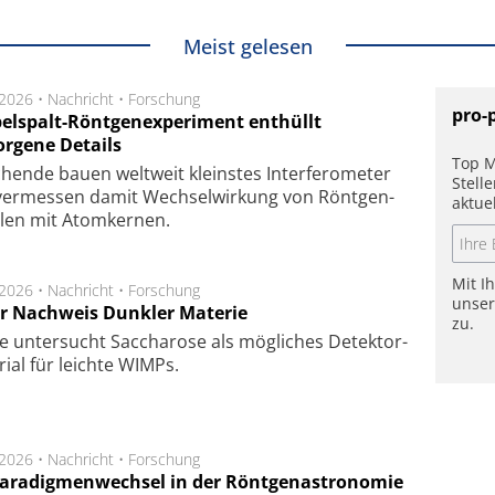
Meist gelesen
.2026 •
Nachricht
•
Forschung
pro-
elspalt-Röntgenexperiment enthüllt
orgene Details
Top M
hen­de bau­en welt­weit kleins­tes In­ter­fe­ro­me­ter
Stell
er­mes­sen da­mit Wech­sel­wir­kung von Rönt­gen­
aktue
­len mit Atom­ker­nen.
Mit I
.2026 •
Nachricht
•
Forschung
unse
r Nachweis Dunkler Materie
zu.
e unter­sucht Saccha­ro­se als mög­li­ches De­tek­tor­
­rial für leich­te WIMPs.
.2026 •
Nachricht
•
Forschung
Paradigmenwechsel in der Röntgenastronomie