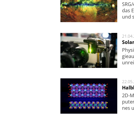
SRG/e
das E
und s
21.04
Sola
Physi
gie­a
unrei
22.05
Halbl
2D-Ma
pu­te
nes u