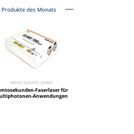
Produkte des Monats
Menlo Systems GmbH
RCT Reichelt Chemietechnik
tosekunden-Faserlaser für
Ein Unternehmen für I
ltiphotonen-Anwendungen