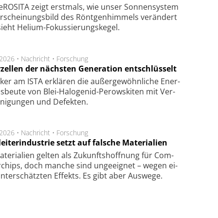
ROSITA zeigt erst­mals, wie unser Son­nen­sys­tem
r­schei­nungs­bild des Rönt­gen­him­mels ver­än­dert
ieht Helium-Fokus­sie­rungs­ke­gel.
.2026 •
Nachricht
•
Forschung
rzellen der nächsten Generation entschlüsselt
ker am ISTA er­klä­ren die außer­ge­wöhn­li­che Ener­
us­beu­te von Blei-Halo­ge­nid-Perows­ki­ten mit Ver­
­ni­gung­en und De­fek­ten.
.2026 •
Nachricht
•
Forschung
eiterindustrie setzt auf falsche Materialien
te­ri­a­li­en gel­ten als Zu­kunfts­hoff­nung für Com­
r­chips, doch man­che sind un­ge­eig­net – we­gen ei­
n­ter­schätz­ten Ef­fekts. Es gibt aber Aus­we­ge.