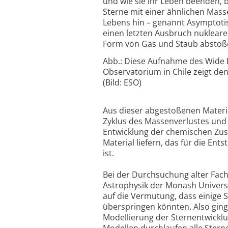
und wie sie ihr Leben beenden, 
Sterne mit einer ähnlichen Mass
Lebens hin – genannt Asymptotis
einen letzten Ausbruch nukleare
Form von Gas und Staub abstoß
Abb.: Diese Aufnahme des Wide F
Observatorium in Chile zeigt de
(Bild: ESO)
Aus dieser abgestoßenen Materi
Zyklus des Massenverlustes und 
Entwicklung der chemischen Zus
Material liefern, das für die En
ist.
Bei der Durchsuchung alter Fach
Astrophysik der Monash Universi
auf die Vermutung, dass einige 
überspringen könnten. Also ging 
Modellierung der Sternentwickl
Modellen durchlaufen alle Stern