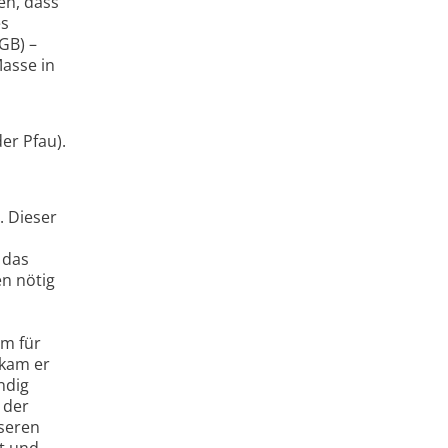
en, dass
es
GB) –
Masse in
er Pfau).
. Dieser
 das
en nötig
um für
 kam er
ndig
 der
nseren
ft und