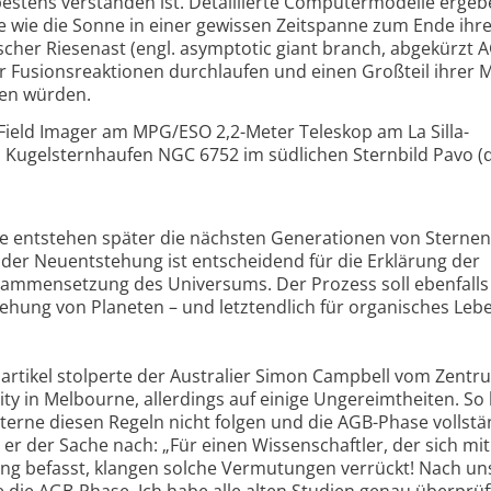
bestens verstanden ist. Detaillierte Computermodelle ergeb
e wie die Sonne in einer gewissen Zeitspanne zum Ende ihr
cher Riesenast (engl. asymptotic giant branch, abgekürzt A
r Fusionsreaktionen durchlaufen und einen Großteil ihrer 
en würden.
ield Imager am MPG/ESO 2,2-Meter Teleskop am La Silla-
n Kugelsternhaufen NGC 6752 im südlichen Sternbild Pavo (d
e entstehen später die nächsten Generationen von Sternen
der Neuentstehung ist entscheidend für die Erklärung der
ammensetzung des Universums. Der Prozess soll ebenfalls
tstehung von Planeten – und letztendlich für organisches Leb
artikel stolperte der Australier Simon Campbell vom Zentr
ty in Melbourne, allerdings auf einige Ungereimtheiten. So
Sterne diesen Regeln nicht folgen und die AGB-Phase vollstä
er der Sache nach: „Für einen Wissenschaftler, der sich mit
ung befasst, klangen solche Vermutungen verrückt! Nach u
e die AGB-Phase. Ich habe alle alten Studien genau überprü