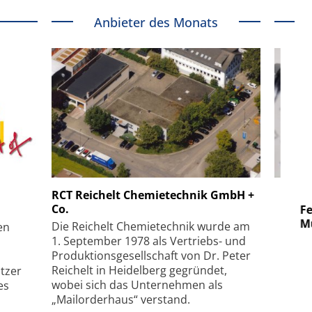
Anbieter des Monats
 GmbH
SmarAct GmbH
RCT Reichelt Chemietechnik GmbH +
Co.
uper-
Elektronenmikroskopie auf
Fem
hanismus
kleinstem Raum
Mu
Die Reichelt Chemietechnik wurde am
en
1. September 1978 als Vertriebs- und
Produktionsgesellschaft von Dr. Peter
Reichelt in Heidelberg gegründet,
tzer
wobei sich das Unternehmen als
es
„Mailorderhaus“ verstand.