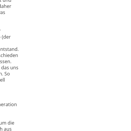
daher
was
r
 (der
entstand.
schieden
ssen.
, das uns
n. So
ell
n
neration
 um die
ch aus