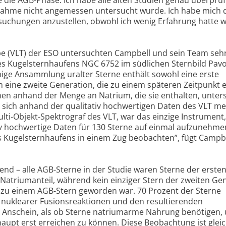
nahme nicht angemessen untersucht wurde. Ich habe mich 
suchungen anzustellen, obwohl ich wenig Erfahrung hatte 
ope (VLT) der ESO untersuchten Campbell und sein Team seh
 des Kugelsternhaufens NGC 6752 im südlichen Sternbild Pavo
rmige Ansammlung uralter Sterne enthält sowohl eine erste
h eine zweite Generation, die zu einem späteren Zeitpunkt 
en anhand der Menge an Natrium, die sie enthalten, unter
 sich anhand der qualitativ hochwertigen Daten des VLT me
ti-Objekt-Spektrograf des VLT, war das einzige Instrument
tiv hochwertige Daten für 130 Sterne auf einmal aufzunehme
s Kugelsternhaufens in einem Zug beobachten”, fügt Campb
nd – alle AGB-Sterne in der Studie waren Sterne der erste
Natriumanteil, während kein einziger Stern der zweiten Ge
zu einem AGB-Stern geworden war. 70 Prozent der Sterne
se nuklearer Fusionsreaktionen und den resultierenden
n Anschein, als ob Sterne natriumarme Nahrung benötigen,
upt erst erreichen zu können. Diese Beobachtung ist glei