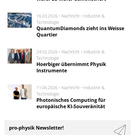
16.03.2026 •
Nachricht
•
Industrie &
Technologie
QuantumDiamonds zieht ins Weisse
Quartier
24.02.2026 •
Nachricht
•
Industrie &
Technologie
Hoerbiger übernimmt Physik
Instrumente
11.06.2026 •
Nachricht
•
Industrie &
Technologie
Photonisches Computing für
europäische KI-Souveränität
pro-physik Newsletter!