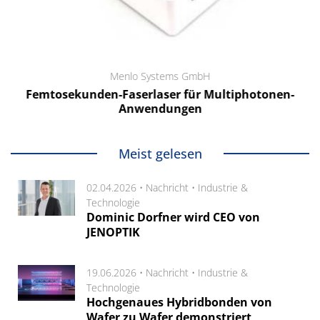
Menlo Systems GmbH
Femtosekunden-Faserlaser für Multiphotonen-
Anwendungen
Meist gelesen
02.04.2026 •
Nachricht
•
Industrie &
Technologie
Dominic Dorfner wird CEO von
JENOPTIK
19.06.2026 •
Nachricht
•
Industrie &
Technologie
Hochgenaues Hybridbonden von
Wafer zu Wafer demonstriert