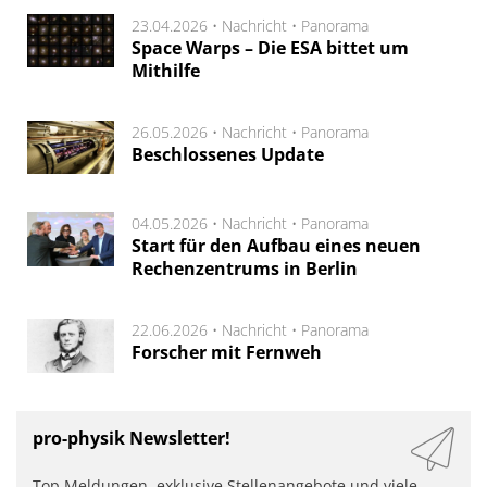
23.04.2026 •
Nachricht
•
Panorama
Space Warps – Die ESA bittet um
Mithilfe
26.05.2026 •
Nachricht
•
Panorama
Beschlossenes Update
04.05.2026 •
Nachricht
•
Panorama
Start für den Aufbau eines neuen
Rechenzentrums in Berlin
22.06.2026 •
Nachricht
•
Panorama
Forscher mit Fernweh
pro-physik Newsletter!
Top Meldungen, exklusive Stellenangebote und viele