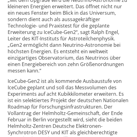
„Mit dem Upgrade wird die Neutrino-Astronomie zu
kleineren Energien erweitert. Das öffnet nicht nur
ein neues Fenster beim Blick in das Universum,
sondern dient auch als aussagekräftiger
Technologie- und Praxistest für die geplante
Erweiterung zu IceCube-Gen2“, sagt Ralph Engel,
Leiter des KIT-Instituts für Astroteilchenphysik.
„Gen2 ermöglicht dann Neutrino-Astronomie bei
höchsten Energien. Es entsteht ein weltweit
einzigartiges Observatorium, das Neutrinos über
einen Energiebereich von zehn Größenordnungen
messen kann.“
IceCube-Gen2 ist als kommende Ausbaustufe von
IceCube geplant und soll das Messvolumen des
Experiments auf acht Kubikkilometer erweitern. Es
ist ein selektiertes Projekt der deutschen Nationalen
Roadmap für Forschungsinfrastrukturen. Der
Vollantrag der Helmholtz-Gemeinschaft, der Ende
Februar in Berlin vorgestellt wird, sieht die beiden
Helmholtz-Zentren Deutsche Elektronen-
Synchrotron DESY und KIT als gleichberechtigte