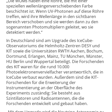
„Die WOMs haben eine Röhre, die mit einer
speziellen wellenlängenverschiebenden Farbe
beschichtet ist. Wenn UV-Photonen auf diese Röhre
treffen, wird ihre Wellenlänge in den sichtbaren
Bereich verschoben und sie werden dann zu den
sogenannten Photomultipliern geleitet, wo sie
detektiert werden.“
In Deutschland sind am Upgrade des IceCube-
Obser­va­to­ri­ums die Helmholtz-Zentren DESY und
KIT sowie die Universitäten RWTH Aachen, Bochum,
Dortmund, Erlangen, Mainz, TU München, Münster,
HU Berlin und Wuppertal beteiligt. Die For­schen­den
des KIT waren für die rund 10.000
Photoelektronenvervielfacher verantwortlich, die in
IceCube verbaut wurden. Außerdem sind die KIT-
Forschenden für die Erweiterung der
Instrumentierung an der Oberfläche des
Experiments zuständig: Sie besteht aus
Szintillatoren und Radioantennen, die die
Forschenden entwickelt und gebaut haben.