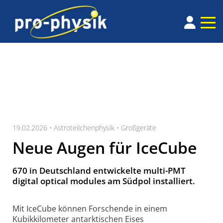
19.02.2026 •
Astroteilchenphysik
•
Großgeräte
Neue Augen für IceCube
670 in Deutsch­land ent­wick­el­te multi-PMT
digital op­ti­cal modu­les am Süd­pol in­stal­liert.
Mit IceCube können Forschende in einem
Kubikkilometer antarktischen Eises