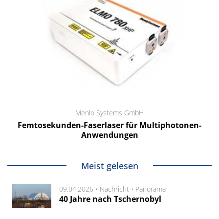
Menlo Systems GmbH
Femtosekunden-Faserlaser für Multiphotonen-
Anwendungen
Meist gelesen
09.04.2026 •
Nachricht
•
Panorama
40 Jahre nach Tschernobyl