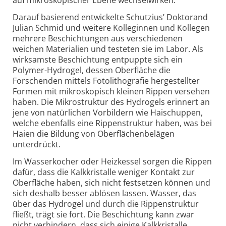
auf mikro­skopischer Ebene wechselwirken.
Darauf basierend entwickelte Schutzius’ Doktorand
Julian Schmid und weitere Kolleginnen und Kollegen
mehrere Beschichtungen aus verschiedenen
weichen Materialien und testeten sie im Labor. Als
wirksamste Beschichtung entpuppte sich ein
Polymer-Hydrogel, dessen Oberfläche die
Forschenden mittels Foto­lithografie herge­stellter
Formen mit mikroskopisch kleinen Rippen versehen
haben. Die Mikrostruktur des Hydrogels erinnert an
jene von natürlichen Vorbildern wie Haischuppen,
welche ebenfalls eine Rippen­struktur haben, was bei
Haien die Bildung von Oberfläche­nbelägen
unterdrückt.
Im Wasserkocher oder Heizkessel sorgen die Rippen
dafür, dass die Kalkkristalle weniger Kontakt zur
Oberfläche haben, sich nicht festsetzen können und
sich deshalb besser ablösen lassen. Wasser, das
über das Hydrogel und durch die Rippen­struktur
fließt, trägt sie fort. Die Beschichtung kann zwar
nicht verhindern, dass sich einige Kalk­kristalle