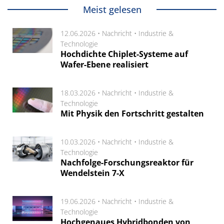
Meist gelesen
12.06.2026 •
Nachricht
•
Industrie &
Technologie
Hochdichte Chiplet-Systeme auf
Wafer-Ebene realisiert
18.03.2026 •
Nachricht
•
Industrie &
Technologie
Mit Physik den Fortschritt gestalten
10.03.2026 •
Nachricht
•
Industrie &
Technologie
Nachfolge-Forschungsreaktor für
Wendelstein 7-X
19.06.2026 •
Nachricht
•
Industrie &
Technologie
Hochgenaues Hybridbonden von