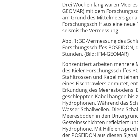
Drei Wochen lang waren Meeresfo
GEOMAR) mit dem Forschungssch
am Grund des Mittelmeers genau
Forschungsschiff aus eine neue 
seismische Vermessung.
Abb. 1: 3D-Vermessung des Schl
Forschungsschiffes POSEIDON, di
Stunden. (Bild: IFM-GEOMAR)
Konzentriert arbeiten mehrere
des Kieler Forschungsschiffes P
Stahltrossen und Kabel miteinan
eines Fischtrawlers anmutet, en
Erkundung des Meeresbodens. Da
geschleppten Kabel hängen bis 
Hydrophonen. Während das Schiff
Wasser Schallwellen. Diese Sch
Meeresboden in den Untergrund.
Gesteinsschichten reflektiert un
Hydrophone. Mit Hilfe entspre
der POSEIDON aus diesen Signale