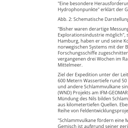
"Eine besondere Herausforderun
Hydrophonpunkte" erklärt der 
Abb. 2: Schematische Darstellun
"Bisher waren derartige Messun
Explorationsindustrie möglich",
Hamburg, haben er und seine Kol
norwegischen Systems mit der Be
Forschungsschiffe zugeschnitten
vergangenen drei Wochen im Ra
Mittelmeer.
Ziel der Expedition unter der Le
600 Metern Wassertiefe rund 50 
und andere Schlammvulkane sin
(WND) Projekts am IFM-GEOMAR. 
Mündung des Nils bilden Schlam
aus kilometertiefen Quellen. Ebe
Reihe von Feldentwicklungsproje
"Schlammvulkane fördern eine M
Gemisch ist aufgrund seiner geri