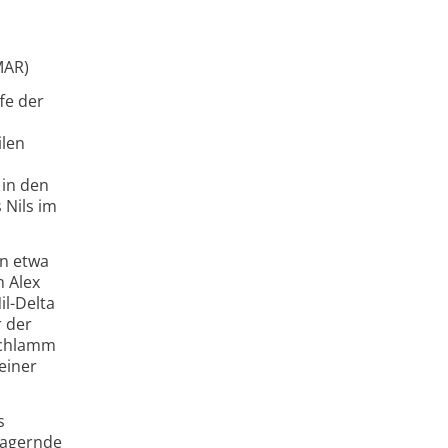
MAR)
fe der
ilen
 in den
Nils im
in etwa
h Alex
l-Delta
 der
 Schlamm
einer
s
 lagernde