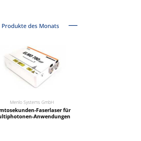
Produkte des Monats
Menlo Systems GmbH
RCT Reichelt Chemietechnik
tosekunden-Faserlaser für
Ein Unternehmen für I
ltiphotonen-Anwendungen