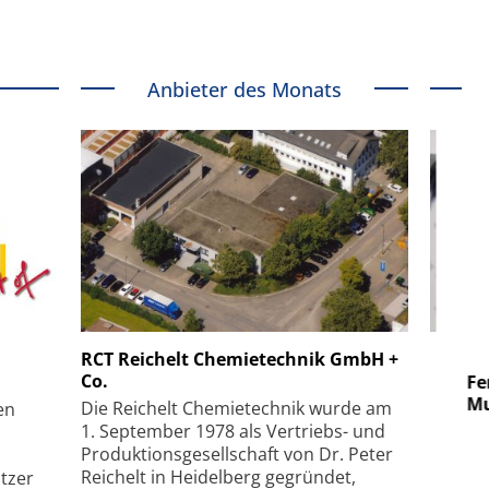
Anbieter des Monats
 GmbH
SmarAct GmbH
RCT Reichelt Chemietechnik GmbH +
Co.
uper-
Elektronenmikroskopie auf
Fem
hanismus
kleinstem Raum
Mu
Die Reichelt Chemietechnik wurde am
en
1. September 1978 als Vertriebs- und
Produktionsgesellschaft von Dr. Peter
Reichelt in Heidelberg gegründet,
tzer