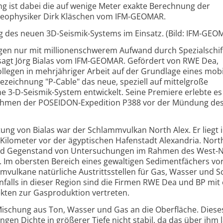
g ist dabei die auf wenige Meter exakte Berechnung der
Geophysiker Dirk Kläschen vom IFM-GEOMAR.
g des neuen 3D-Seismik-Systems im Einsatz. (Bild: IFM-GEO
gen nur mit millionenschwerem Aufwand durch Spezialschif
 sagt Jörg Bialas vom IFM-GEOMAR. Gefördert von RWE Dea,
legen in mehrjähriger Arbeit auf der Grundlage eines mob
zeichnung "P-Cable" das neue, speziell auf mittelgroße
e 3-D-Seismik-System entwickelt. Seine Premiere erlebte es
hmen der POSEIDON-Expedition P388 vor der Mündung des 
itung von Bialas war der Schlammvulkan North Alex. Er liegt 
Kilometer vor der ägyptischen Hafenstadt Alexandria. Nort
d Gegenstand von Untersuchungen im Rahmen des West-Ni
Im obersten Bereich eines gewaltigen Sedimentfächers vor
mvulkane natürliche Austrittsstellen für Gas, Wasser und
nfalls in dieser Region sind die Firmen RWE Dea und BP mit 
kten zur Gasproduktion vertreten.
ischung aus Ton, Wasser und Gas an die Oberfläche. Diese
ngen Dichte in größerer Tiefe nicht stabil, da das über ihm