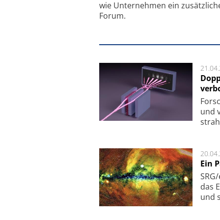
wie Unternehmen ein zusätzlich
Forum.
21.04
Dopp
verb
For­sc
und v
strah
20.04
Ein 
SRG/e
das E
und s