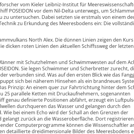
rscher vom Kieler Leibniz-Institut für Meereswissenschaft
iff POSEIDON vor dem Nil-Delta unterwegs, um Schlammv
 zu untersuchen. Dabei setzten sie erstmals von einem d
Technik zu Erkundung des Meeresbodens ein: Die vollständi
ammvulkans North Alex. Die dünnen Linien zeigen den Kurs
e dicken roten Linien den aktuellen Schiffssweg der letzten
 Männer mit Schutzhelmen und Schwimmwesten auf dem Ac
OSEIDON. Sie legen Schwimmer und Scherbretter zurecht, d
der verbunden sind. Was auf den ersten Blick wie das Fang
tpuppt sich bei näherem Hinsehen als ein brandneues Syst
s Prinzip: An einem quer zur Fahrtrichtung hinter dem Sch
zu 25 parallele Ketten mit Druckaufnehmern, sogenannten
 genau definierte Positionen abfährt, erzeugt ein Luftpuls
allwellen durchqueren das Wasser und gelangen durch den
 Wie bei einem Echo wird der Schall an den Grenzen der
d gelangt zurück an die Wasseroberfläche. Dort registrieren
chender Computerprogramme können die Wissenschaftler a
n detaillierte dreidimensionale Bilder des Meeresbodens er