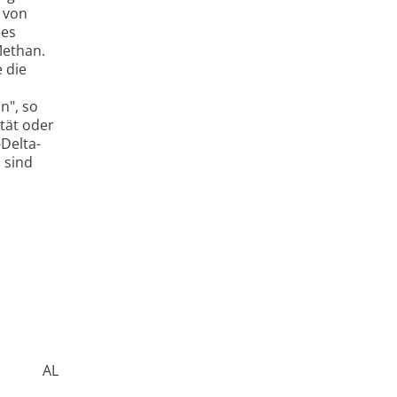
 von
des
Methan.
 die
n", so
tät oder
Delta-
 sind
AL