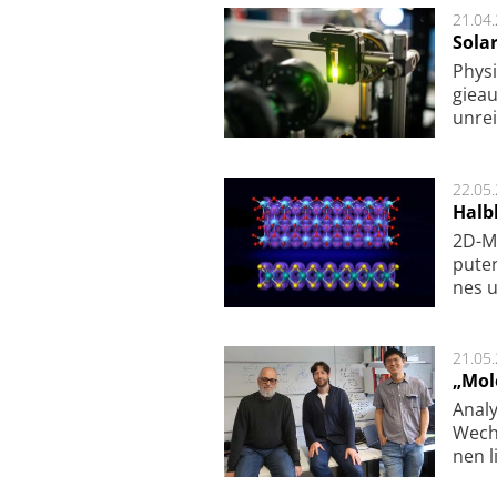
21.04
Sola
Physi
gie­a
unrei
22.05
Halbl
2D-Ma
pu­te
nes u
21.05
„Mol
Analy
Wech­
nen l