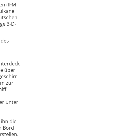
en (IFM-
ulkane
eutschen
ge 3-D-
 des
hterdeck
ie über
geschirr
em zur
iff
er unter
 ihn die
n Bord
stellen.