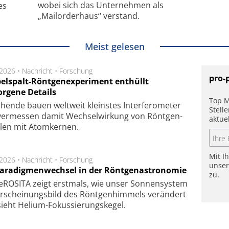
wobei sich das Unternehmen als
es
„Mailorderhaus“ verstand.
Meist gelesen
.2026 •
Nachricht
•
Forschung
pro-
elspalt-Röntgenexperiment enthüllt
orgene Details
Top M
hen­de bau­en welt­weit kleins­tes In­ter­fe­ro­me­ter
Stell
er­mes­sen da­mit Wech­sel­wir­kung von Rönt­gen­
aktue
­len mit Atom­ker­nen.
Mit I
.2026 •
Nachricht
•
Forschung
unse
Paradigmenwechsel in der Röntgenastronomie
zu.
ROSITA zeigt erst­mals, wie unser Son­nen­sys­tem
r­schei­nungs­bild des Rönt­gen­him­mels ver­än­dert
ieht Helium-Fokus­sie­rungs­ke­gel.