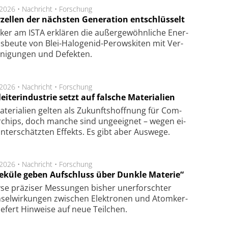
.2026 •
Nachricht
•
Forschung
rzellen der nächsten Generation entschlüsselt
ker am ISTA er­klä­ren die außer­ge­wöhn­li­che Ener­
us­beu­te von Blei-Halo­ge­nid-Perows­ki­ten mit Ver­
­ni­gung­en und De­fek­ten.
.2026 •
Nachricht
•
Forschung
eiterindustrie setzt auf falsche Materialien
te­ri­a­li­en gel­ten als Zu­kunfts­hoff­nung für Com­
r­chips, doch man­che sind un­ge­eig­net – we­gen ei­
n­ter­schätz­ten Ef­fekts. Es gibt aber Aus­we­ge.
.2026 •
Nachricht
•
Forschung
eküle geben Aufschluss über Dunkle Materie“
se prä­zi­ser Mes­sung­en bis­her un­er­for­schter
sel­wir­kung­en zwi­schen Elek­tro­nen und Atom­ker­
ie­fert Hin­wei­se auf neue Teil­chen.