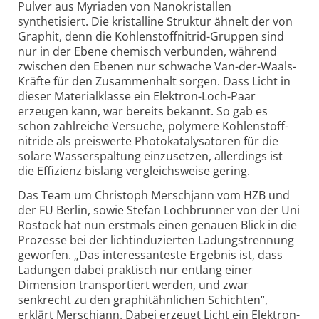
Pulver aus Myriaden von Nano­kristallen
synthetisiert. Die kristalline Struktur ähnelt der von
Graphit, denn die Kohlen­stoff­nitrid-Gruppen sind
nur in der Ebene chemisch verbunden, während
zwischen den Ebenen nur schwache Van-der-Waals-
Kräfte für den Zusammen­halt sorgen. Dass Licht in
dieser Material­klasse ein Elektron-Loch-Paar
erzeugen kann, war bereits bekannt. So gab es
schon zahl­reiche Versuche, polymere Kohlen­stoff­
nitride als preis­werte Photo­kata­lysatoren für die
solare Wasser­spaltung einzu­setzen, aller­dings ist
die Effizienz bislang vergleichs­weise gering.
Das Team um Christoph Merschjann vom HZB und
der FU Berlin, sowie Stefan Loch­brunner von der Uni
Rostock hat nun erstmals einen genauen Blick in die
Prozesse bei der licht­induzierten Ladungs­trennung
geworfen. „Das interes­santeste Ergebnis ist, dass
Ladungen dabei praktisch nur entlang einer
Dimension transpor­tiert werden, und zwar
senkrecht zu den graphit­ähnlichen Schichten“,
erklärt Merschjann. Dabei erzeugt Licht ein Elektron-