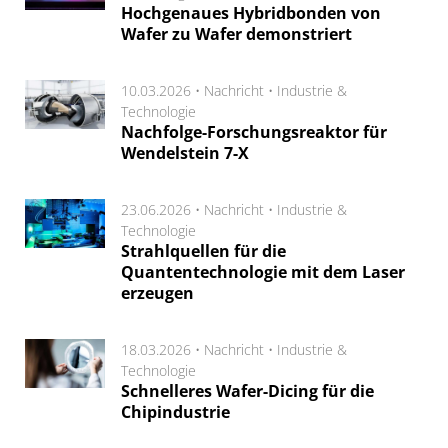
Hochgenaues Hybridbonden von
Wafer zu Wafer demonstriert
10.03.2026 •
Nachricht
•
Industrie &
Technologie
Nachfolge-Forschungsreaktor für
Wendelstein 7-X
23.06.2026 •
Nachricht
•
Industrie &
Technologie
Strahlquellen für die
Quantentechnologie mit dem Laser
erzeugen
18.03.2026 •
Nachricht
•
Industrie &
Technologie
Schnelleres Wafer-Dicing für die
Chipindustrie