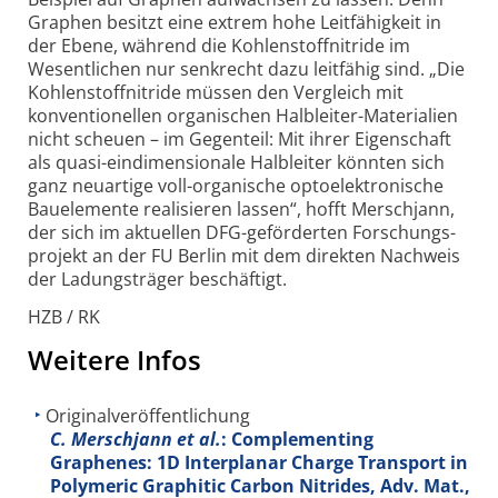
Graphen besitzt eine extrem hohe Leit­fähig­keit in
der Ebene, während die Kohlen­stoff­nitride im
Wesent­lichen nur senkrecht dazu leit­fähig sind. „Die
Kohlen­stoff­nitride müssen den Vergleich mit
konventio­nellen organischen Halb­leiter-Materialien
nicht scheuen – im Gegenteil: Mit ihrer Eigenschaft
als quasi-ein­dimensionale Halb­leiter könnten sich
ganz neu­artige voll-organische opto­elektronische
Bau­elemente realisieren lassen“, hofft Merschjann,
der sich im aktuellen DFG-geförderten Forschungs­
projekt an der FU Berlin mit dem direkten Nachweis
der Ladungs­träger beschäftigt.
HZB / RK
Weitere Infos
Originalveröffentlichung
C. Merschjann et al.
: Complementing
Graphenes: 1D Interplanar Charge Transport in
Polymeric Graphitic Carbon Nitrides, Adv. Mat.,