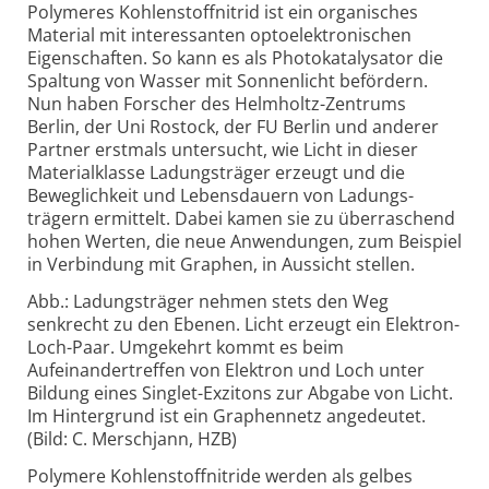
Polymeres Kohlenstoffnitrid ist ein organisches
Material mit interes­santen opto­elektro­nischen
Eigen­schaften. So kann es als Photo­kata­lysator die
Spaltung von Wasser mit Sonnen­licht befördern.
Nun haben Forscher des Helmholtz-Zentrums
Berlin, der Uni Rostock, der FU Berlin und anderer
Partner erstmals untersucht, wie Licht in dieser
Material­klasse Ladungs­träger erzeugt und die
Beweglich­keit und Lebens­dauern von Ladungs­
trägern ermittelt. Dabei kamen sie zu über­raschend
hohen Werten, die neue Anwendungen, zum Beispiel
in Verbindung mit Graphen, in Aussicht stellen.
Abb.: Ladungsträger nehmen stets den Weg
senkrecht zu den Ebenen. Licht erzeugt ein Elektron-
Loch-Paar. Umgekehrt kommt es beim
Aufeinandertreffen von Elektron und Loch unter
Bildung eines Singlet-Exzitons zur Abgabe von Licht.
Im Hintergrund ist ein Graphennetz angedeutet.
(Bild: C. Merschjann, HZB)
Polymere Kohlenstoffnitride werden als gelbes