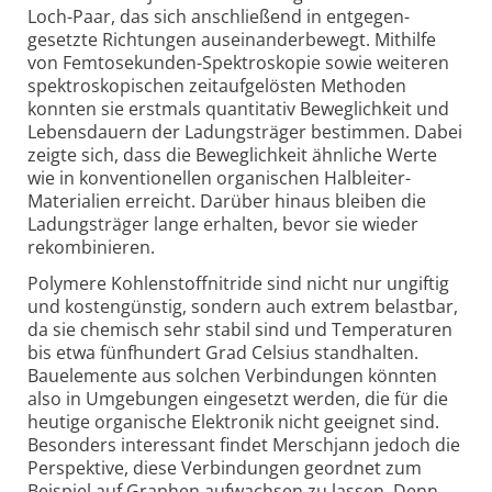
Loch-Paar, das sich anschließend in entgegen­
gesetzte Richtungen auseinander­bewegt. Mithilfe
von Femto­sekunden-Spektro­skopie sowie weiteren
spektro­skopischen zeit­aufge­lösten Methoden
konnten sie erstmals quantitativ Beweglichkeit und
Lebens­dauern der Ladungs­träger bestimmen. Dabei
zeigte sich, dass die Beweglich­keit ähnliche Werte
wie in konventio­nellen organischen Halb­leiter-
Materialien erreicht. Darüber hinaus bleiben die
Ladungs­träger lange erhalten, bevor sie wieder
rekombi­nieren.
Polymere Kohlenstoffnitride sind nicht nur ungiftig
und kosten­günstig, sondern auch extrem belast­bar,
da sie chemisch sehr stabil sind und Tempera­turen
bis etwa fünf­hundert Grad Celsius stand­halten.
Bauelemente aus solchen Verbindungen könnten
also in Umgebungen einge­setzt werden, die für die
heutige organische Elektronik nicht geeignet sind.
Besonders interessant findet Merschjann jedoch die
Perspektive, diese Verbindungen geordnet zum
Beispiel auf Graphen aufwachsen zu lassen. Denn