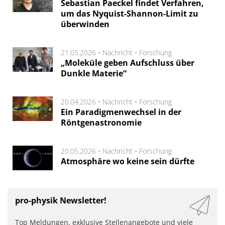
Sebastian Paeckel findet Verfahren,
um das Nyquist-Shannon-Limit zu
überwinden
21.05.2026 •
Nachricht
•
Forschung
„Moleküle geben Aufschluss über
Dunkle Materie“
20.04.2026 •
Nachricht
•
Forschung
Ein Paradigmenwechsel in der
Röntgenastronomie
20.05.2026 •
Nachricht
•
Forschung
Atmosphäre wo keine sein dürfte
pro-physik Newsletter!
Top Meldungen, exklusive Stellenangebote und viele