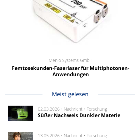
Menlo Systems GmbH
Femtosekunden-Faserlaser für Multiphotonen-
Anwendungen
Meist gelesen
02.03.2026 •
Nachricht
•
Forschung
Süßer Nachweis Dunkler Materie
13.05.2026 •
Nachricht
•
Forschung