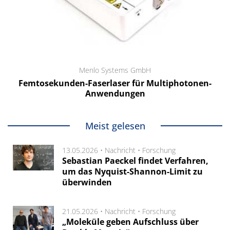
Menlo Systems GmbH
Femtosekunden-Faserlaser für Multiphotonen-
Anwendungen
Meist gelesen
13.05.2026 •
Nachricht
•
Forschung
Sebastian Paeckel findet Verfahren,
um das Nyquist-Shannon-Limit zu
überwinden
21.05.2026 •
Nachricht
•
Forschung
„Moleküle geben Aufschluss über