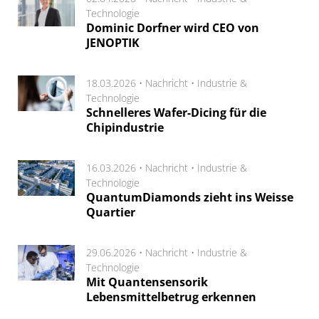
Technologie
Dominic Dorfner wird CEO von
JENOPTIK
18.03.2026 •
Nachricht
•
Industrie &
Technologie
Schnelleres Wafer-Dicing für die
Chipindustrie
16.03.2026 •
Nachricht
•
Industrie &
Technologie
QuantumDiamonds zieht ins Weisse
Quartier
29.06.2026 •
Nachricht
•
Industrie &
Technologie
Mit Quantensensorik
Lebensmittelbetrug erkennen