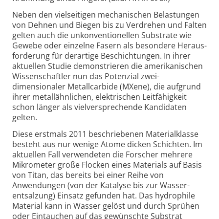
Neben den vielseitigen mechanischen Belastungen
von Dehnen und Biegen bis zu Verdrehen und Falten
gelten auch die unkonventionellen Substrate wie
Gewebe oder einzelne Fasern als besondere Heraus­
forderung für derartige Beschichtungen. In ihrer
aktuellen Studie demonstrieren die amerikanischen
Wissenschaftler nun das Potenzial zwei­
dimensionaler Metall­carbide (MXene), die aufgrund
ihrer metall­ähnlichen, elektrischen Leit­fähigkeit
schon länger als vielversprechende Kandidaten
gelten.
Diese erstmals 2011 beschriebenen Materialklasse
besteht aus nur wenige Atome dicken Schichten. Im
aktuellen Fall verwendeten die Forscher mehrere
Mikro­meter große Flocken eines Materials auf Basis
von Titan, das bereits bei einer Reihe von
Anwendungen (von der Katalyse bis zur Wasser­
entsalzung) Einsatz gefunden hat. Das hydro­phile
Material kann in Wasser gelöst und durch Sprühen
oder Eintauchen auf das gewünschte Substrat