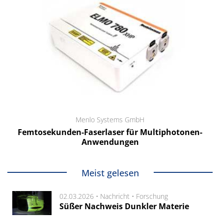
Menlo Systems GmbH
Femtosekunden-Faserlaser für Multiphotonen-
Anwendungen
Meist gelesen
02.03.2026 •
Nachricht
•
Forschung
Süßer Nachweis Dunkler Materie