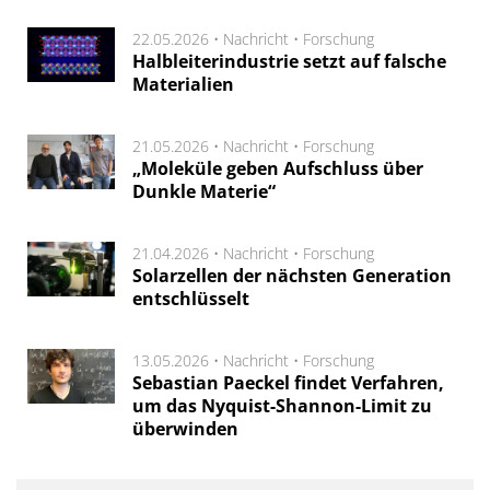
22.05.2026 •
Nachricht
•
Forschung
Halbleiterindustrie setzt auf falsche
Materialien
21.05.2026 •
Nachricht
•
Forschung
„Moleküle geben Aufschluss über
Dunkle Materie“
21.04.2026 •
Nachricht
•
Forschung
Solarzellen der nächsten Generation
entschlüsselt
13.05.2026 •
Nachricht
•
Forschung
Sebastian Paeckel findet Verfahren,
um das Nyquist-Shannon-Limit zu
überwinden