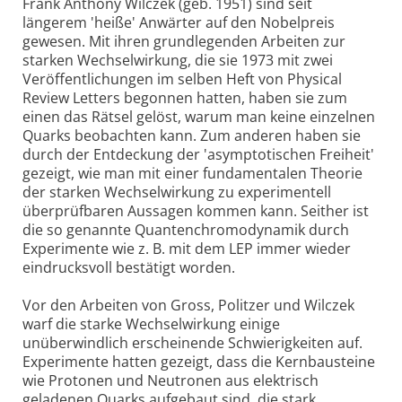
Frank Anthony Wilczek (geb. 1951) sind seit
längerem 'heiße' Anwärter auf den Nobelpreis
gewesen. Mit ihren grundlegenden Arbeiten zur
starken Wechselwirkung, die sie 1973 mit zwei
Veröffentlichungen im selben Heft von Physical
Review Letters begonnen hatten, haben sie zum
einen das Rätsel gelöst, warum man keine einzelnen
Quarks beobachten kann. Zum anderen haben sie
durch der Entdeckung der 'asymptotischen Freiheit'
gezeigt, wie man mit einer fundamentalen Theorie
der starken Wechselwirkung zu experimentell
überprüfbaren Aussagen kommen kann. Seither ist
die so genannte Quantenchromodynamik durch
Experimente wie z. B. mit dem LEP immer wieder
eindrucksvoll bestätigt worden.
Vor den Arbeiten von Gross, Politzer und Wilczek
warf die starke Wechselwirkung einige
unüberwindlich erscheinende Schwierigkeiten auf.
Experimente hatten gezeigt, dass die Kernbausteine
wie Protonen und Neutronen aus elektrisch
geladenen Quarks aufgebaut sind, die stark