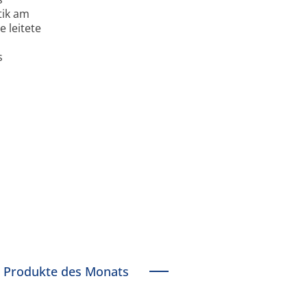
tik am
 leitete
s
Produkte des Monats