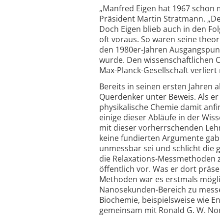
„Manfred Eigen hat 1967 schon m
Präsident Martin Stratmann. „Der
Doch Eigen blieb auch in den Fol
oft voraus. So waren seine theo
den 1980er-Jahren Ausgangspunkt
wurde. Den wissenschaftlichen C
Max-Planck-Gesellschaft verlier
Bereits in seinen ersten Jahren 
Querdenker unter Beweis. Als er 
physikalische Chemie damit anfi
einige dieser Abläufe in der Wis
mit dieser vorherrschenden Leh
keine fundierten Argumente gab.
unmessbar sei und schlicht die 
die Relaxations-Messmethoden zu 
öffentlich vor. Was er dort präs
Methoden war es erstmals mögli
Nanosekunden-Bereich zu messen
Biochemie, beispielsweise wie E
gemeinsam mit Ronald G. W. Nor