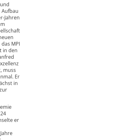
 und
m Aufbau
er-Jahren
nem
ellschaft
 neuen
h das MPI
t in den
anfred
xzellenz
t, muss
inmal. Er
ächst in
zur
hemie
 24
selte er
 Jahre
s