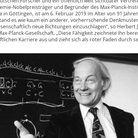
eutschen Forscher und ein öffentlich weit sichtbarer Vertret
hemie-Nobelpreisträger und Begründer des Max-Planck-Insti
e in Göttingen, ist am 6. Februar 2019 im Alter von 91 Jahre
stand es wie kaum ein anderer, vorherrschende Denkmuster
senschaftlich neue Richtungen einzuschlagen“, so Herbert J
Max-Planck-Gesellschaft. „Diese Fähigkeit zeichnete ihn bere
lichen Karriere aus und zieht sich als roter Faden durch s