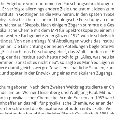
lreiche Angebote von renommierten Forschungseinrichtungen
. Er verfolgte allerdings andere Ziele und trat mit Ideen zu
Instituts in Göttingen an die MPG heran. In den späten 1960
, physikalische, chemische und biologische Forschung an ei
 zunächst auf Skepsis. Nach einigem Zögern stimmte die Ges
ysikalische Chemie mit dem MPI für Spektroskopie zu einem
m weitere Fachgebiete zu ergänzen. 1971 wurde schließlic
ründet. Von den anfangs fünf Abteilungen wuchs das Institu
ngen an. Die Einrichtung der neuen Abteilungen begleitete M
Es ist nicht das Forschungsgebiet, das zählt, sondern die E
, der das Institut auch heute noch folgt. „Alles, was neu is
men, sonst ist es nicht neu“, so sagte es Manfred Eigen e
ere damit gleich zwei große wissenschaftliche Schulen, zun
 und später in der Entwicklung eines molekularen Zugangs 
chum geboren. Nach dem Zweiten Weltkrieg studierte er C
anderem bei Werner Heisenberg und Wolfgang Paul. Mit nur
on in physikalischer Chemie bei Arnold Eucken ab. 1953 wech
Bonhoeffer an das MPI für physikalische Chemie, wo er an der
en forschte und die Relaxationsmethoden entwickelte. Vier
er Methoden berief ihn die Max-Planck-Gesellschaft 1958 al