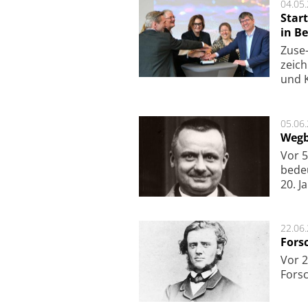
04.05
Star
in Be
Zuse-
zeich
und K
05.06
Wegb
Vor 5
bede
20. J
22.06
Fors
Vor 2
Fors