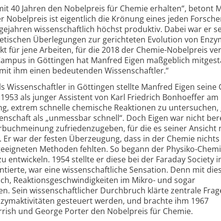
it 40 Jahren den Nobelpreis für Chemie erhalten“, betont 
 Nobelpreis ist eigentlich die Krönung eines jeden Forsche
gejahren wissenschaftlich höchst produktiv. Dabei war er se
retischen Überlegungen zur gerichteten Evolution von Enz
 für jene Arbeiten, für die 2018 der Chemie-Nobelpreis v
ampus in Göttingen hat Manfred Eigen maßgeblich mitgesta
t mit ihm einen bedeutenden Wissenschaftler.“
als Wissenschaftler in Göttingen stellte Manfred Eigen seine
1953 als junger Assistent von Karl Friedrich Bonhoeffer am 
ng, extrem schnelle chemische Reaktionen zu untersuchen, 
senschaft als „unmessbar schnell“. Doch Eigen war nicht bere
rbuchmeinung zufriedenzugeben, für die es seiner Ansicht
 Er war der festen Überzeugung, dass in der Chemie nichts
geeigneten Methoden fehlten. So begann der Physiko-Chemi
entwickeln. 1954 stellte er diese bei der Faraday Society 
entierte, war eine wissenschaftliche Sensation. Denn mit die
ch, Reaktionsgeschwindigkeiten im Mikro- und sogar
. Sein wissenschaftlicher Durchbruch klärte zentrale Frag
nzymaktivitäten gesteuert werden, und brachte ihm 1967
rish und George Porter den Nobelpreis für Chemie.