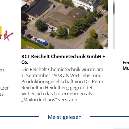
 GmbH
SmarAct GmbH
RCT Reichelt Chemietechnik GmbH +
Co.
uper-
Elektronenmikroskopie auf
Fem
hanismus
kleinstem Raum
Mu
Die Reichelt Chemietechnik wurde am
en
1. September 1978 als Vertriebs- und
Produktionsgesellschaft von Dr. Peter
Reichelt in Heidelberg gegründet,
tzer
wobei sich das Unternehmen als
es
„Mailorderhaus“ verstand.
Meist gelesen