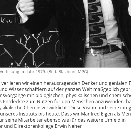
orlesung im Jahr 1979. (Bild: Blachian, MPG)
 verlieren wir einen herausragenden Denker und genialen F
 und Wissenschaftlern auf der ganzen Welt maßgeblich gepr
ensvorgänge mit biologischen, physikalischen und chemisc
s Entdeckte zum Nutzen für den Menschen anzuwenden, ha
ikalische Chemie verwirklicht. Diese Vision und seine integ
 unseres Instituts bis heute. Dass wir Manfred Eigen als Me
ür seine Mitarbeiter ebenso wie für das weitere Umfeld in
er und Direktorenkollege Erwin Neher