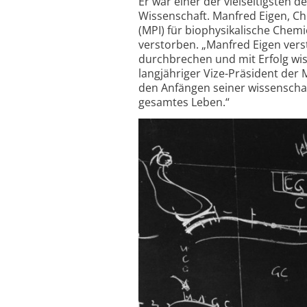
Er war einer der vielseitigsten d
Wissenschaft. Manfred Eigen, C
(MPI) für biophysikalische Chemi
verstorben. „Manfred Eigen ver
durchbrechen und mit Erfolg wis
langjähriger Vize-Präsident der 
den Anfängen seiner wissenschaft
gesamtes Leben.“