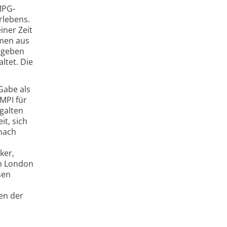
MPG-
rlebens.
iner Zeit
ymen aus
ergeben
ltet. Die
 Gabe als
MPI für
galten
it, sich
 nach
ker,
in London
sen
en der