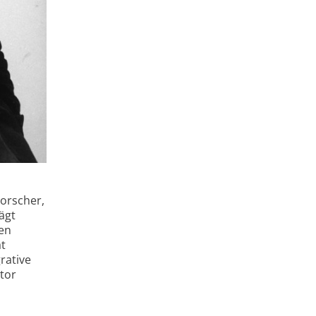
orscher,
ägt
hen
t
rative
ntor