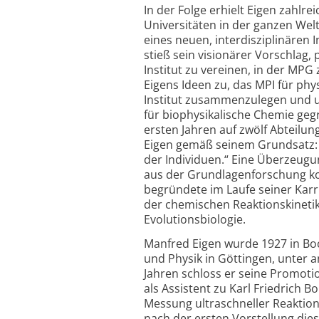
In der Folge erhielt Eigen zah
Universitäten in der ganzen Welt
eines neuen, interdisziplinären 
stieß sein visionärer Vorschlag
Institut zu vereinen, in der MPG
Eigens Ideen zu, das MPI für ph
Institut zusammenzulegen und u
für biophysikalische Chemie geg
ersten Jahren auf zwölf Abteilu
Eigen gemäß seinem Grundsatz: „
der Individuen.“ Eine Überzeugung
aus der Grundlagenforschung kom
begründete im Laufe seiner Karri
der chemischen Reaktionskinetik
Evolutionsbiologie.
Manfred Eigen wurde 1927 in Bo
und Physik in Göttingen, unter 
Jahren schloss er seine Promoti
als Assistent zu Karl Friedrich 
Messung ultraschneller Reaktion
nach der ersten Vorstellung dies