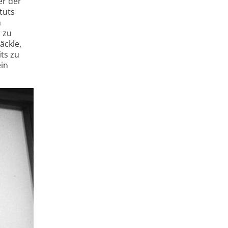
er der
tuts
n
 zu
äckle,
its zu
ein