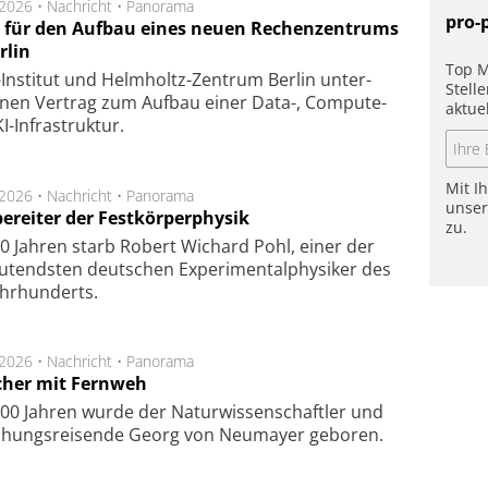
.2026 •
Nachricht
•
Panorama
pro-
t für den Aufbau eines neuen Rechenzentrums
rlin
Top M
Insti­tut und Helm­holtz-Zen­trum Ber­lin un­ter­
Stell
­nen Ver­trag zum Auf­bau einer Data-, Compute-
aktue
I-Infra­struk­tur.
Mit I
.2026 •
Nachricht
•
Panorama
unse
ereiter der Festkörperphysik
zu.
0 Jahren starb Robert Wichard Pohl, einer der
utendsten deutschen Experimentalphysiker des
ahrhunderts.
.2026 •
Nachricht
•
Panorama
cher mit Fernweh
00 Jahren wurde der Naturwissenschaftler und
chungsreisende Georg von Neumayer geboren.