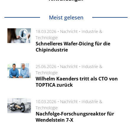
Meist gelesen
18.03.2026 •
Nachricht
•
Industrie &
Technologie
Schnelleres Wafer-Dicing für die
Chipindustrie
25.06.2026 •
Nachricht
•
Industrie &
Technologie
Wilhelm Kaenders tritt als CTO von
TOPTICA zurück
10.03.2026 •
Nachricht
•
Industrie &
Technologie
Nachfolge-Forschungsreaktor für
Wendelstein 7-X