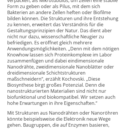
verpacken; als Mikrotubulus, um Zellen eine stabile
Form zu geben oder als Pilus, mit dem sich
Bakterien an andere Zellen heften oder Biofilme
bilden können. Die Strukturen und ihre Entstehung
zu kennen, erweitert das Verständnis für die
Gestaltungsprinzipien der Natur. Das dient aber
nicht nur dazu, wissenschaftliche Neugier zu
befriedigen. Es eröffnet gleich mehrere
Anwendungs­möglichkeiten. „Denn mit dem nötigen
Knowhow lassen sich Proteinkomplexe im Labor
zusammenfügen und dabei eindimensionale
Nanodrähte, zweidimensionale Nanoblätter oder
dreidimensionale Schicht­strukturen
maßschneidern“, erzählt Kochovski. „Diese
Biosynthese birgt großes Potenzial. Denn die
nanostrukturierten Materialien sind nicht nur
biofunktional und biokompatibel. Wir setzen auch
hohe Erwartungen in ihre Eigenschaften.“
Mit Strukturen aus Nanodrähten oder Nanoröhren
könnte beispielsweise die Elektronik neue Wege
gehen. Baugruppen, die auf Enzymen basieren,