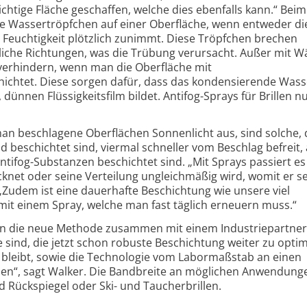
chtige Fläche geschaffen, welche dies ebenfalls kann.“ Beim
ge Wassertröpfchen auf einer Oberfläche, wenn entweder di
e Feuchtigkeit plötzlich zunimmt. Diese Tröpfchen brechen
edliche Richtungen, was die Trübung verursacht. Außer mit 
erhindern, wenn man die Oberfläche mit
chtet. Diese sorgen dafür, dass das konden­sierende Wasse
ünnen Flüssig­keitsfilm bildet. Antifog-Sprays für Brillen n
man beschlagene Oberflächen Sonnenlicht aus, sind solche, 
d beschichtet sind, viermal schneller vom Beschlag befreit, 
ntifog-Substanzen beschichtet sind. „Mit Sprays passiert e
ocknet oder seine Verteilung ungleich­mäßig wird, womit er s
 „Zudem ist eine dauerhafte Beschichtung wie unsere viel
mit einem Spray, welche man fast täglich erneuern muss.“
n die neue Methode zusammen mit einem Industrie­partner
e sind, die jetzt schon robuste Beschichtung weiter zu optim
g bleibt, sowie die Technologie vom Labormaßstab an einen
en“, sagt Walker. Die Bandbreite an möglichen Anwendunge
 Rückspiegel oder Ski- und Taucher­brillen.