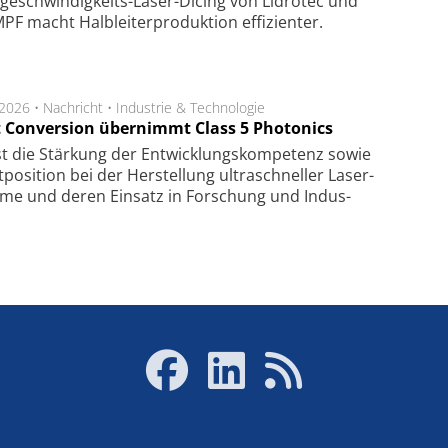
ge­schwin­dig­keits-Laser-Dicing von Lidrotec und
F macht Halb­lei­ter­pro­duk­tion ef­fi­zien­ter.
.2026 •
Nachricht
•
Industrie & Technologie
t Conversion übernimmt Class 5 Photonics
ist die Stär­kung der Ent­wick­lungs­kom­pe­tenz sowie
po­si­tion bei der Her­stel­lung ul­tra­schnel­ler Laser­
e­me und de­ren Ein­satz in For­schung und In­dus­