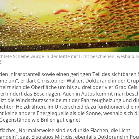
chtete Scheibe wurde in der Mitte mit Licht beschienen, weshalb si
Z)
en Infrarot­anteil sowie einen geringen Teil des sichtbaren
rme um“, erklärt Christopher Walker, Doktorand in der Gru
izt sich die Oberfläche um bis zu drei oder vier Grad Celsi
verhindert das Beschlagen. Auch in Autos kommt man besc
zt die Windschutz­scheibe mit der Fahrzeug­heizung und di
achten Heizdrähten. Im Unterscheid dazu funktioniert die 
t keine andere Energieq­uelle als die Sonne, weshalb sich d
Gegenstände wie Brillen gut eignet.
läche: „Normalerweise sind es dunkle Flächen, die Licht
eln“, sagt Efstratios Mitridis, ebenfalls Doktorand in Pou