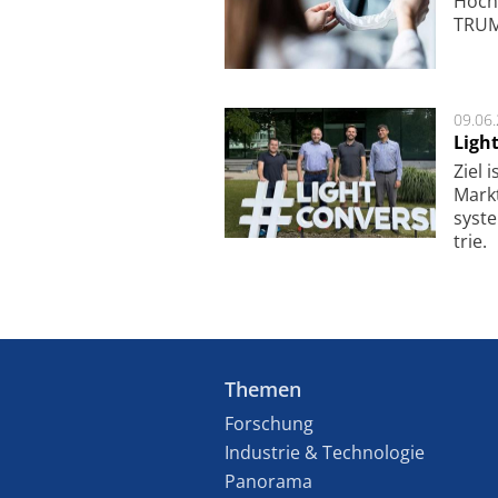
Hoch­
TRUMP
09.06
Ligh
Ziel 
Markt­
sys­t
trie.
Themen
Forschung
Industrie & Technologie
Panorama