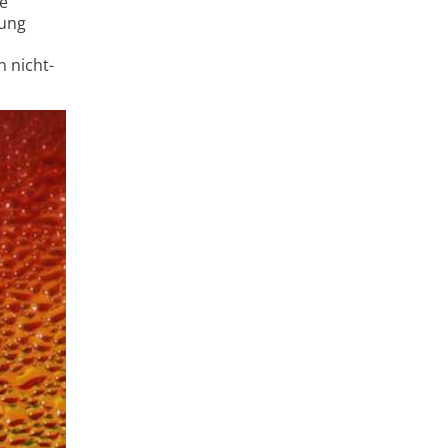
be
tung
 nicht­