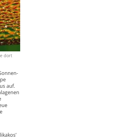
e dort
 Sonnen­
ppe
us auf.
hlagenen
e
neue
ie
likakos’