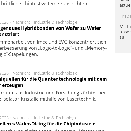
chritt­li­che Chip­test­sys­te­me zu er­rich­ten.
aktue
.2026 •
Nachricht
•
Industrie & Technologie
Mit I
genaues Hybridbonden von Wafer zu Wafer
unse
nstriert
zu.
m­men­arbeit von Imec und EVG kon­zen­triert sich
er­bes­se­rung von „Logic-to-Logic“- und „Memory-
gic“-Sta­pe­lungen.
.2026 •
Nachricht
•
Industrie & Technologie
hlquellen für die Quantentechnologie mit dem
r erzeugen
or­tium aus In­dus­trie und For­schung züch­tet neu­
ge Iso­lator-Kris­tal­le mit­hil­fe von Laser­tech­nik.
.2026 •
Nachricht
•
Industrie & Technologie
lleres Wafer-Dicing für die Chipindustrie