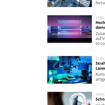
fort­s
19.06
Hoch
demo
Zu­sa
auf V
to-Lo
23.06
Stra
Lase
Kon­s
ar­ti­
18.03
Schne