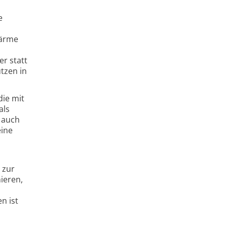
e
Wärme
r statt
utzen in
die mit
als
s auch
eine
 zur
ieren,
n ist