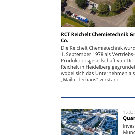
Schäfter + Kirchhoff
RCT Reichelt Chemietechnik 
Co.
Faserkoppler mit S
Feinfokussierungsmec
Die Reichelt Chemietechnik wur
1. September 1978 als Vertriebs
Produktionsgesellschaft von Dr.
Reichelt in Heidelberg gegründet
wobei sich das Unternehmen als
„Mailorderhaus“ verstand.
16.03
Quan
Inves
Mün­c