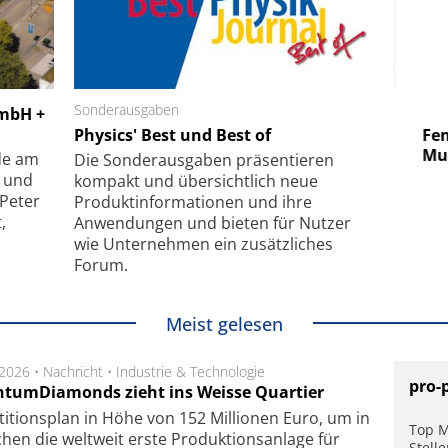
 GmbH
Sonderausgaben
SmarAct GmbH
GmbH +
uper-
Physics' Best und Best of
Elektronenmikroskopie auf
Fem
hanismus
kleinstem Raum
Mu
de am
Die Sonder­ausgaben präsentieren
- und
kompakt und übersichtlich neue
 Peter
Produkt­informationen und ihre
,
Anwendungen und bieten für Nutzer
wie Unternehmen ein zusätzliches
Forum.
Meist gelesen
.2026 •
Nachricht
•
Industrie & Technologie
pro-
tumDiamonds zieht ins Weisse Quartier
­ti­tions­plan in Höhe von 152 Mil­lio­nen Euro, um in
Top M
hen die welt­weit ers­te Pro­duk­tions­an­la­ge für
Stell