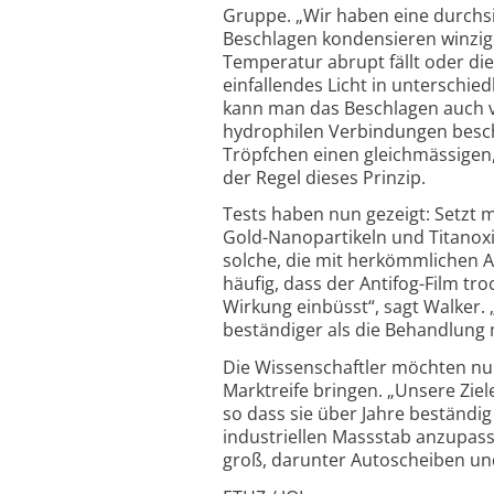
Gruppe. „Wir haben eine durchsi
Beschlagen konden­sieren winzi
Temperatur abrupt fällt oder di
einfallendes Licht in unterschi
kann man das Beschlagen auch v
hydrophilen Verbindungen beschi
Tröpfchen einen gleichmässigen, d
der Regel dieses Prinzip.
Tests haben nun gezeigt: Setzt 
Gold-Nano­partikeln und Titanoxi
solche, die mit herkömm­lichen A
häufig, dass der Antifog-Film tr
Wirkung einbüsst“, sagt Walker.
beständiger als die Behandlung 
Die Wissenschaftler möchten nu
Marktreife bringen. „Unsere Ziel
so dass sie über Jahre beständi
industriellen Massstab anzupass
groß, darunter Autos­cheiben und