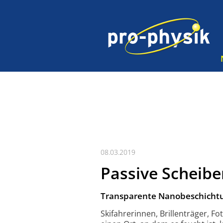
08.03.2019
Passive Scheib
Transparente Nanobeschichtun
Skifahrerinnen, Brillen­träger,