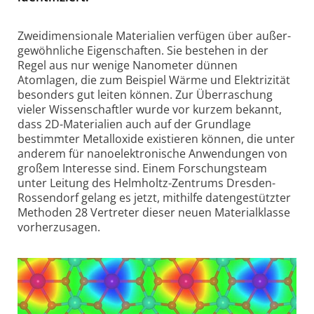
Zweidimensionale Materialien verfügen über außer­
gewöhn­liche Eigen­schaften. Sie bestehen in der
Regel aus nur wenige Nanometer dünnen
Atomlagen, die zum Beispiel Wärme und Elektrizität
besonders gut leiten können. Zur Überraschung
vieler Wissen­schaftler wurde vor kurzem bekannt,
dass 2D-Materialien auch auf der Grundlage
bestimmter Metall­oxide existieren können, die unter
anderem für nano­elek­tro­nische Anwendungen von
großem Interesse sind. Einem Forschungs­team
unter Leitung des Helmholtz-Zentrums Dresden-
Rossen­dorf gelang es jetzt, mithilfe daten­ge­stützter
Methoden 28 Vertreter dieser neuen Material­klasse
vorher­zusagen.