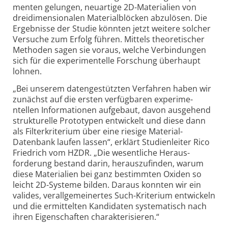
menten gelungen, neuartige 2D-Materialien von
drei­dimen­sio­nalen Material­blöcken abzulösen. Die
Ergebnisse der Studie könnten jetzt weitere solcher
Versuche zum Erfolg führen. Mittels theoretischer
Methoden sagen sie voraus, welche Verbindungen
sich für die experi­men­telle Forschung überhaupt
lohnen.
„Bei unserem daten­ge­stützten Verfahren haben wir
zunächst auf die ersten verfügbaren experi­me­
ntellen Informationen aufgebaut, davon ausgehend
strukturelle Prototypen entwickelt und diese dann
als Filter­kriterium über eine riesige Material-
Datenbank laufen lassen“, erklärt Studien­leiter Rico
Friedrich vom HZDR. „Die wesentliche Heraus­
forderung bestand darin, heraus­zu­finden, warum
diese Materialien bei ganz bestimmten Oxiden so
leicht 2D-Systeme bilden. Daraus konnten wir ein
valides, verall­ge­meinertes Such-Kriterium entwickeln
und die ermittelten Kandidaten systematisch nach
ihren Eigen­schaften charak­te­ri­sieren.“