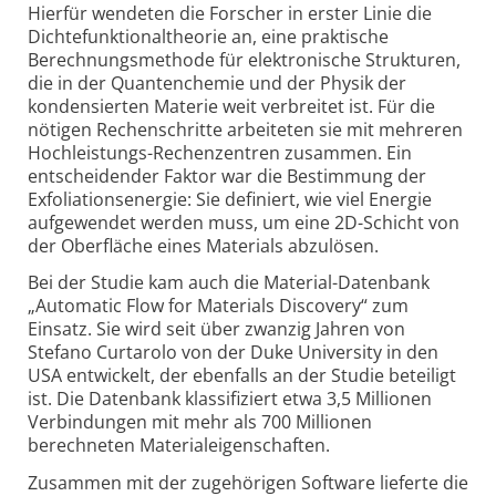
Hierfür wendeten die Forscher in erster Linie die
Dichte­funktional­theorie an, eine praktische
Berechnungs­methode für elektronische Strukturen,
die in der Quanten­chemie und der Physik der
konden­sierten Materie weit verbreitet ist. Für die
nötigen Rechen­schritte arbeiteten sie mit mehreren
Hoch­leistungs-Rechen­zentren zusammen. Ein
entscheidender Faktor war die Bestimmung der
Exfoliations­energie: Sie definiert, wie viel Energie
aufgewendet werden muss, um eine 2D-Schicht von
der Oberfläche eines Materials abzulösen.
Bei der Studie kam auch die Material-Datenbank
„Automatic Flow for Materials Discovery“ zum
Einsatz. Sie wird seit über zwanzig Jahren von
Stefano Curtarolo von der Duke University in den
USA entwickelt, der ebenfalls an der Studie beteiligt
ist. Die Datenbank klassi­fiziert etwa 3,5 Millionen
Verbindungen mit mehr als 700 Millionen
berechneten Material­eigen­schaften.
Zusammen mit der zugehörigen Software lieferte die