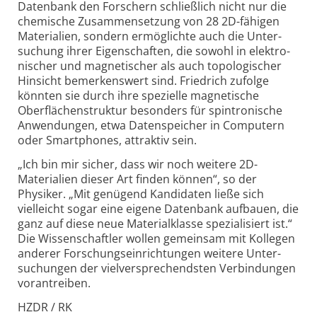
Datenbank den Forschern schließlich nicht nur die
chemische Zusammen­setzung von 28 2D-fähigen
Materialien, sondern ermöglichte auch die Unter­
suchung ihrer Eigen­schaften, die sowohl in elektro­
nischer und magnetischer als auch topo­lo­gischer
Hinsicht bemerkens­wert sind. Friedrich zufolge
könnten sie durch ihre spezielle magnetische
Oberflächen­struktur besonders für spin­tronische
Anwendungen, etwa Daten­speicher in Computern
oder Smartphones, attraktiv sein.
„Ich bin mir sicher, dass wir noch weitere 2D-
Materialien dieser Art finden können“, so der
Physiker. „Mit genügend Kandidaten ließe sich
vielleicht sogar eine eigene Datenbank aufbauen, die
ganz auf diese neue Material­klasse spezia­li­siert ist.“
Die Wissen­schaftler wollen gemeinsam mit Kollegen
anderer Forschungs­einrich­tungen weitere Unter­
suchungen der viel­ver­sprechend­sten Verbindungen
voran­treiben.
HZDR / RK