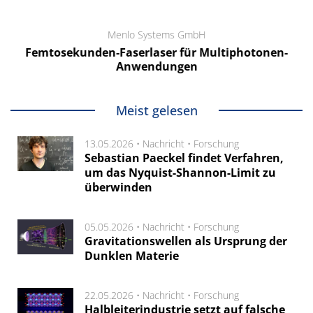
Menlo Systems GmbH
Femtosekunden-Faserlaser für Multiphotonen-
Anwendungen
Meist gelesen
13.05.2026 •
Nachricht
•
Forschung
Sebastian Paeckel findet Verfahren,
um das Nyquist-Shannon-Limit zu
überwinden
05.05.2026 •
Nachricht
•
Forschung
Gravitationswellen als Ursprung der
Dunklen Materie
22.05.2026 •
Nachricht
•
Forschung
Halbleiterindustrie setzt auf falsche