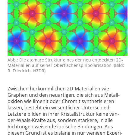
Abb.: Die atomare Struktur eines der neu entdeckten 2D-
Mate­ri­a­lien auf seiner Ober­flächen­spin­pola­ri­sa­tion. (Bild:
R. Fried­rich, HZDR)
Zwischen herkömmlichen 2D-Materialien wie
Graphen und den neuartigen, die sich aus Metall­
oxiden wie Ilmenit oder Chromit synthe­ti­sieren
lassen, besteht ein wesent­licher Unter­schied:
Letztere bilden in ihrer Kristall­struktur keine van-
der-Waals-Kräfte aus, sondern stärkere, in alle
Richtungen weisende ionische Bindungen. Aus
diesem Grund ist es bislang in nur wenigen Experi­