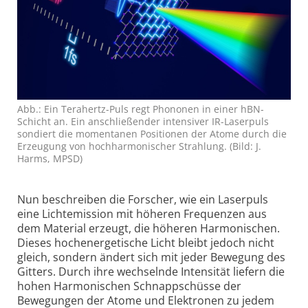
Abb.: Ein Terahertz-Puls regt Phononen in einer hBN-
Schicht an. Ein anschließender inten­siver IR-Laserpuls
sondiert die momen­tanen Positionen der Atome durch die
Erzeugung von hochhar­monischer Strahlung. (Bild: J.
Harms, MPSD)
Nun beschreiben die Forscher, wie ein Laserpuls
eine Licht­emission mit höheren Frequenzen aus
dem Material erzeugt, die höheren Harmonischen.
Dieses hochener­getische Licht bleibt jedoch nicht
gleich, sondern ändert sich mit jeder Bewegung des
Gitters. Durch ihre wechselnde Intensität liefern die
hohen Harmonischen Schnapp­schüsse der
Bewegungen der Atome und Elektronen zu jedem