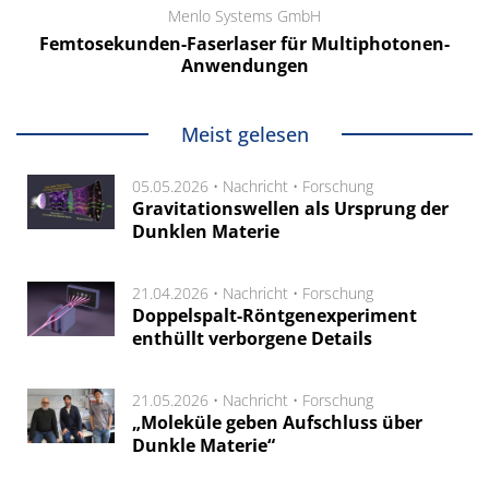
Menlo Systems GmbH
Femtosekunden-Faserlaser für Multiphotonen-
Anwendungen
Meist gelesen
05.05.2026 •
Nachricht
•
Forschung
Gravitationswellen als Ursprung der
Dunklen Materie
21.04.2026 •
Nachricht
•
Forschung
Doppelspalt-Röntgenexperiment
enthüllt verborgene Details
21.05.2026 •
Nachricht
•
Forschung
„Moleküle geben Aufschluss über
Dunkle Materie“