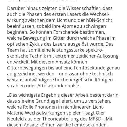
Darüber hinaus zeigten die Wissen­schaftler, dass
auch die Phasen des ersten Lasers die Wechsel­
wirkung zwischen dem Licht und der hBN-Schicht
beeinflussen, sobald ihre Atome zu schwingen
beginnen. So können Forschende bestimmen,
welche Bewegung im Gitter durch welche Phase im
optischen Zyklus des Lasers ausgelöst wurde. Das
Team hat somit eine leistungs­starke spektro­
skopische Technik mit extremer zeitlicher Auflösung
entwickelt. Mit diesem Ansatz können
Gitterbewegungen bis auf eine Femto­sekunde genau
aufgezeichnet werden – und zwar ohne technisch
weitaus aufwändigere hochener­getische Röntgen­
strahlen oder Attosekunden­pulse.
„Das wichtigste Ergebnis dieser Arbeit besteht darin,
dass sie eine Grundlage liefert, um zu verstehen,
welche Rolle Phononen in nichtlinearen Licht-
Materie-Wechsel­wirkungen spielen“, sagt Ofer
Neufeld aus der Theorie­abteilung des MPSD. „Mit
diesem Ansatz können wir die Femto­sekunden-