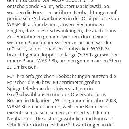
der Entdeckung von WASP-3c auch eine
entscheidende Rolle“, erläutert Maciejewski. So
wurden die Forscher bei ihren Beobachtungen auf
periodische Schwankungen in der Orbitperiode von
WASP-3b aufmerksam. „Unsere Rechnungen
zeigten, dass diese Schwankungen, die auch Transit-
Zeit-Variationen genannt werden, durch einen
weiteren Planeten im System verursacht werden
müssen“, so der Jenaer Astrophysiker. WASP-3c
braucht genau doppelt so lange (3,75 Tage) wie der
innere Planet WASP-3b, um den gemeinsamen Stern
zu umkreisen.
Für ihre erfolgreichen Beobachtungen nutzten die
Forscher die 90 bzw. 60 Zentimeter großen
Spiegelteleskope der Universität Jena in
Großschwabhausen und des Observatoriums
Rozhen in Bulgarien. „Wir begannen im Jahre 2008,
WASP-3b zu beobachten, weil seine Bahn leicht
exzentrisch zu sein schien”, erinnert sich Ralph
Neuhäuser. „Dies ist ungewöhnlich und kann auf
sehr kleine, doch messbare Schwankungen in den