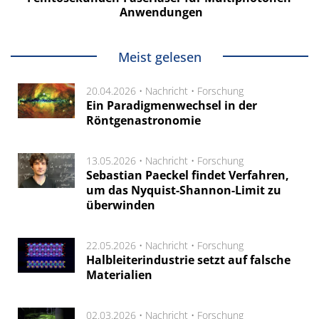
Anwendungen
Meist gelesen
20.04.2026 •
Nachricht
•
Forschung
Ein Paradigmenwechsel in der
Röntgenastronomie
13.05.2026 •
Nachricht
•
Forschung
Sebastian Paeckel findet Verfahren,
um das Nyquist-Shannon-Limit zu
überwinden
22.05.2026 •
Nachricht
•
Forschung
Halbleiterindustrie setzt auf falsche
Materialien
02.03.2026 •
Nachricht
•
Forschung