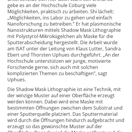
gebe es an der Hochschule Coburg viele
Möglichkeiten, praktisch zu arbeiten. Shi lächelt:
„Möglich­keiten, ins Labor zu gehen und einfach
Nanoforschung zu betreiben.“ Er hat pla­smonische
Nano­strukturen mittels Shadow Mask Lithographie
mit Polystyrol-Mikrokügelchen als Maske für die
Sputter­abscheidung hergestellt. Die Arbeit wurde
am ISAT unter der Leitung von Klaus Lutter, Sandra
Ebert und Thorsten Uphues durchgeführt. „An der
Hochschule unterstützen wir junge, motivierte
Forschende gerne, sich auch mit solchen
komplizierten Themen zu beschäftigen”, sagt
Uphues.
Die Shadow Mask Litho­graphie ist eine Technik, mit
der winzige Muster auf einer Oberfläche erzeugt
werden können. Dabei wird eine Maske mit
bestimmten Öffnungen zwischen dem Substrat und
einer Sputterquelle platziert. Das Sputter­material
wird durch die Öffnungen hindurch aufgebracht und
erzeugt so das gewünschte Muster auf der