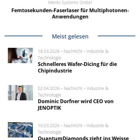
Menlo Systems GmbH
Femtosekunden-Faserlaser für Multiphotonen-
Anwendungen
Meist gelesen
18.03.2026 •
Nachricht
•
Industrie &
Technologie
Schnelleres Wafer-Dicing für die
Chipindustrie
02.04.2026 •
Nachricht
•
Industrie &
Technologie
Dominic Dorfner wird CEO von
JENOPTIK
16.03.2026 •
Nachricht
•
Industrie &
Technologie
QuantumDiamonds zieht ins Weisse