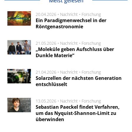
Meist gelesen
20.04.2026 •
Nachricht
•
Forschung
Ein Paradigmenwechsel in der
Röntgenastronomie
21.05.2026 •
Nachricht
•
Forschung
„Moleküle geben Aufschluss über
Dunkle Materie“
21.04.2026 •
Nachricht
•
Forschung
Solarzellen der nächsten Generation
entschlüsselt
13.05.2026 •
Nachricht
•
Forschung
Sebastian Paeckel findet Verfahren,
um das Nyquist-Shannon-Limit zu
überwinden