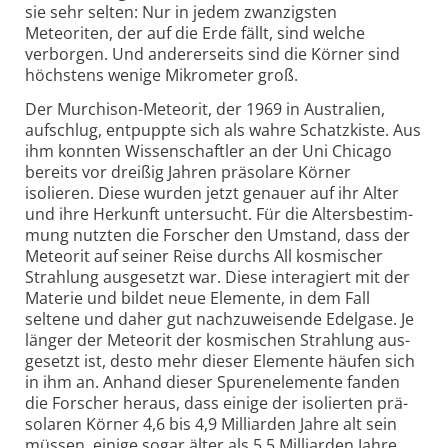
sie sehr selten: Nur in jedem zwanzigsten
Meteoriten, der auf die Erde fällt, sind welche
verborgen. Und anderer­seits sind die Körner sind
höchstens wenige Mikro­meter groß.
Der Murchison-​Meteorit, der 1969 in Australien,
aufschlug, entpuppte sich als wahre Schatz­kiste. Aus
ihm konnten Wissen­schaftler an der Uni Chicago
bereits vor dreißig Jahren prä­solare Körner
isolieren. Diese wurden jetzt genauer auf ihr Alter
und ihre Herkunft unter­sucht. Für die Alters­bestim­
mung nutzten die Forscher den Umstand, dass der
Meteorit auf seiner Reise durchs All kosmischer
Strahlung aus­ge­setzt war. Diese inter­agiert mit der
Materie und bildet neue Elemente, in dem Fall
seltene und daher gut nach­zu­weisende Edel­gase. Je
länger der Meteorit der kosmischen Strahlung aus­
ge­setzt ist, desto mehr dieser Elemente häufen sich
in ihm an. Anhand dieser Spuren­elemente fanden
die Forscher heraus, dass einige der isolierten prä­
solaren Körner 4,6 bis 4,9 Milliarden Jahre alt sein
müssen, einige sogar älter als 5,5 Milliarden Jahre.