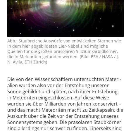
Abb.: Staubreiche Auswürfe von entwickelten Sternen wie
in dem hier abgebildeten Eier-Nebel sind mögliche
Quellen für die großen präsolaren Siliziumkarbidkörner,
die in Meteoriten gefunden werden. (Bild: ESA / NASA / J.
N. Ávila, ETH Zürich)
Die von den Wissenschaftlern unter­suchten Materi­
alien wurden also vor der Entstehung unserer
Sonne gebildet und später, nach ihrer Entstehung,
in Meteoriten ein­ge­schlossen. Auf diese Weise
wurden sie über Milliarden von Jahren konser­viert –
und das macht Meteoriten macht zu Zeit­kapseln, die
Auskunft über die Zeit vor der Entstehung unseres
Sonnen­systems geben. Die prä­solaren Staub­körner
sind aller­dings nur schwer zu finden. Einer­seits sind