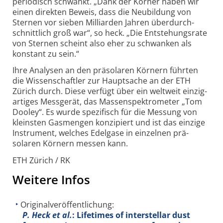
periodisch schwankt. „Dank der Körner haben wir
einen direkten Beweis, dass die Neubildung von
Sternen vor sieben Milliarden Jahren über­durch­
schnitt­lich groß war“, so heck. „Die Entstehungs­rate
von Sternen scheint also eher zu schwanken als
konstant zu sein.“
Ihre Analysen an den präsolaren Körnern führten
die Wissen­schaftler zur Haupt­sache an der ETH
Zürich durch. Diese verfügt über ein welt­weit einzig­
artiges Mess­gerät, das Massen­spektro­meter „Tom
Dooley“. Es wurde spezi­fisch für die Messung von
kleinsten Gasmengen konzi­piert und ist das einzige
Instru­ment, welches Edel­gase in ein­zelnen prä­
solaren Körnern messen kann.
ETH Zürich / RK
Weitere Infos
Originalveröffentlichung:
P. Heck et al.
: Lifetimes of interstellar dust