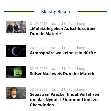
Meist gelesen
21.05.2026 •
Nachricht
•
Forschung
„Moleküle geben Aufschluss über
Dunkle Materie“
20.05.2026 •
Nachricht
•
Forschung
Atmosphäre wo keine sein dürfte
02.03.2026 •
Nachricht
•
Forschung
Süßer Nachweis Dunkler Materie
13.05.2026 •
Nachricht
•
Forschung
Sebastian Paeckel findet Verfahren,
um das Nyquist-Shannon-Limit zu
überwinden