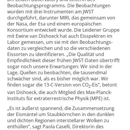
Beobachtungs­programms. Die Beobachtungen
wurden mit drei Instrumenten am JWST
durchgeführt, darunter MIRI, das gemeinsam von
der Nasa, der Esa und einem europäischen
Konsortium entwickelt wurde. Die Leidener Gruppe
mit Ewine van Dishoeck hat auch Eisspektren im
Labor gemessen, um sie mit den Beobachtungs­
daten zu vergleichen und so die verschiedenen
Eissorten zu identi­fizieren. „Die Qualität und
Empfind­lichkeit dieser frühen JWST-Daten übertrifft
sogar noch unsere Erwartungen: Wir sind in der
Lage, Quellen zu beobachten, die tausendmal
schwächer sind, als es bisher möglich war. Wir
finden sogar die 13-C-Version von CO
-Eis“, betont
2
van Dishoeck, die auch Mitglied des Max-Planck-
Instituts für extra­terrestrische Physik (MPE) ist.
„Es ist äußerst spannend, die Zusammen­setzung
der Eismäntel um Staub­körnchen in den dunklen
und dichten Regionen interstellarer Wolken zu
enthüllen“, sagt Paola Caselli, Direktorin des