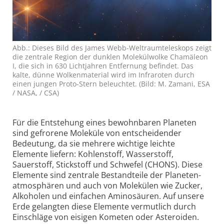
Abb.: Dieses Bild des James Webb-Weltraum­teleskops zeigt
die zentrale Region der dunklen Molekül­wolke Chamäleon
I, die sich in 630 Licht­jahren Entfernung befindet. Das
kalte, dünne Wolken­material wird im Infraroten durch
einen jungen Proto-Stern beleuchtet. (Bild: M. Zamani, ESA
/ NASA, / CSA)
Für die Entstehung eines bewohnbaren Planeten
sind gefrorene Moleküle von entscheidender
Bedeutung, da sie mehrere wichtige leichte
Elemente liefern: Kohlen­stoff, Wasserstoff,
Sauerstoff, Stickstoff und Schwefel (CHONS). Diese
Elemente sind zentrale Bestandteile der Planeten­
atmosphären und auch von Molekülen wie Zucker,
Alkoholen und einfachen Aminosäuren. Auf unsere
Erde gelangten diese Elemente vermutlich durch
Einschläge von eisigen Kometen oder Asteroiden.