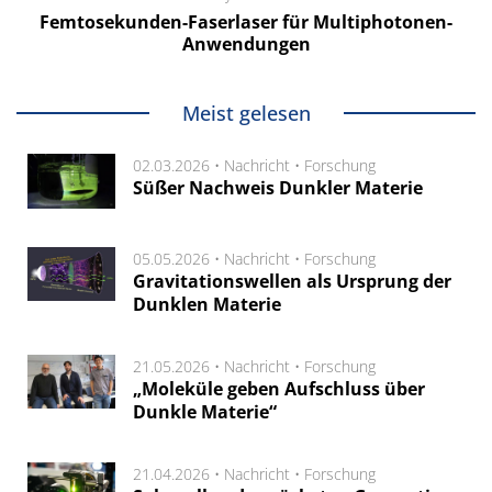
Femtosekunden-Faserlaser für Multiphotonen-
Anwendungen
Meist gelesen
02.03.2026 •
Nachricht
•
Forschung
Süßer Nachweis Dunkler Materie
05.05.2026 •
Nachricht
•
Forschung
Gravitationswellen als Ursprung der
Dunklen Materie
21.05.2026 •
Nachricht
•
Forschung
„Moleküle geben Aufschluss über
Dunkle Materie“
21.04.2026 •
Nachricht
•
Forschung