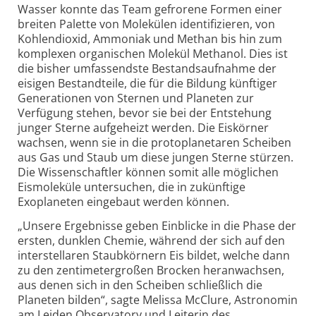
Wasser konnte das Team gefrorene Formen einer
breiten Palette von Molekülen identi­fizieren, von
Kohlendioxid, Ammoniak und Methan bis hin zum
komplexen organischen Molekül Methanol. Dies ist
die bisher umfassendste Bestands­aufnahme der
eisigen Bestandteile, die für die Bildung künftiger
Generationen von Sternen und Planeten zur
Verfügung stehen, bevor sie bei der Entstehung
junger Sterne aufgeheizt werden. Die Eiskörner
wachsen, wenn sie in die proto­planetaren Scheiben
aus Gas und Staub um diese jungen Sterne stürzen.
Die Wissen­schaftler können somit alle möglichen
Eismoleküle untersuchen, die in zukünftige
Exoplaneten eingebaut werden können.
„Unsere Ergebnisse geben Einblicke in die Phase der
ersten, dunklen Chemie, während der sich auf den
interstellaren Staubkörnern Eis bildet, welche dann
zu den zentimetergroßen Brocken heranwachsen,
aus denen sich in den Scheiben schließlich die
Planeten bilden“, sagte Melissa McClure, Astronomin
am Leiden Observatory und Leiterin des