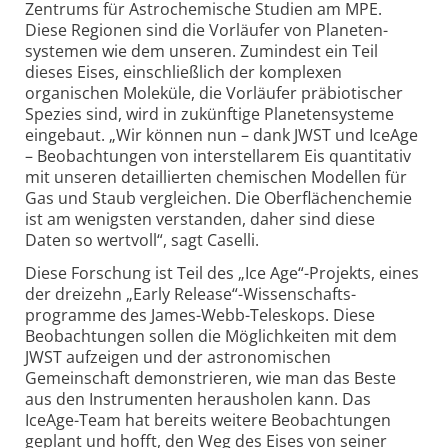
Zentrums für Astro­chemische Studien am MPE.
Diese Regionen sind die Vorläufer von Planeten­
systemen wie dem unseren. Zumindest ein Teil
dieses Eises, einschließlich der komplexen
organischen Moleküle, die Vorläufer prä­biotischer
Spezies sind, wird in zukünftige Planetensysteme
eingebaut. „Wir können nun – dank JWST und IceAge
– Beobachtungen von inter­stellarem Eis quantitativ
mit unseren detail­lierten chemischen Modellen für
Gas und Staub vergleichen. Die Oberflächenchemie
ist am wenigsten verstanden, daher sind diese
Daten so wertvoll“, sagt Caselli.
Diese Forschung ist Teil des „Ice Age“-Projekts, eines
der dreizehn „Early Release“-Wissenschafts­
programme des James-Webb-Teleskops. Diese
Beobachtungen sollen die Möglichkeiten mit dem
JWST aufzeigen und der astro­nomischen
Gemeinschaft demonstrieren, wie man das Beste
aus den Instrumenten herausholen kann. Das
IceAge-Team hat bereits weitere Beobach­tungen
geplant und hofft, den Weg des Eises von seiner