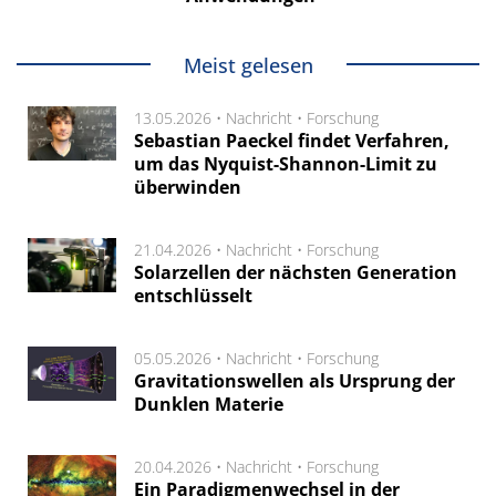
Meist gelesen
13.05.2026 •
Nachricht
•
Forschung
Sebastian Paeckel findet Verfahren,
um das Nyquist-Shannon-Limit zu
überwinden
21.04.2026 •
Nachricht
•
Forschung
Solarzellen der nächsten Generation
entschlüsselt
05.05.2026 •
Nachricht
•
Forschung
Gravitationswellen als Ursprung der
Dunklen Materie
20.04.2026 •
Nachricht
•
Forschung
Ein Paradigmenwechsel in der