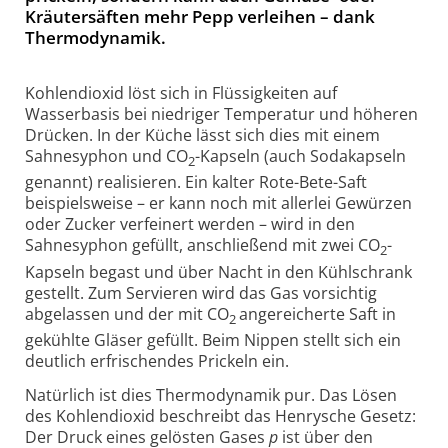
Kräutersäften mehr Pepp verleihen – dank
Thermodynamik.
Kohlendioxid löst sich in Flüssigkeiten auf
Wasserbasis bei niedriger Temperatur und höheren
Drücken. In der Küche lässt sich dies mit einem
Sahnesyphon und CO
-Kapseln (auch Sodakapseln
2
genannt) realisieren. Ein kalter Rote-Bete-Saft
beispielsweise – er kann noch mit allerlei Gewürzen
oder Zucker verfeinert werden – wird in den
Sahnesyphon gefüllt, anschließend mit zwei CO
-
2
Kapseln begast und über Nacht in den Kühlschrank
gestellt. Zum Servieren wird das Gas vorsichtig
abgelassen und der mit CO
angereicherte Saft in
2
gekühlte Gläser gefüllt. Beim Nippen stellt sich ein
deutlich erfrischendes Prickeln ein.
Natürlich ist dies Thermodynamik pur. Das Lösen
des Kohlendioxid beschreibt das Henrysche Gesetz:
Der Druck eines gelösten Gases
p
ist über den