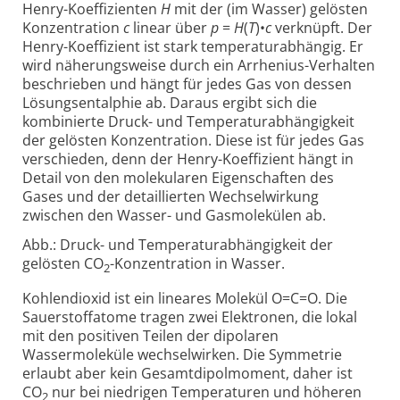
Henry-Koeffizienten
H
mit der (im Wasser) gelösten
Konzentration
c
linear über
p
=
H
(
T
)•
c
verknüpft. Der
Henry-Koeffizient ist stark temperaturabhängig. Er
wird näherungsweise durch ein Arrhenius-Verhalten
beschrieben und hängt für jedes Gas von dessen
Lösungsentalphie ab. Daraus ergibt sich die
kombinierte Druck- und Temperaturabhängigkeit
der gelösten Konzentration. Diese ist für jedes Gas
verschieden, denn der Henry-Koeffizient hängt in
Detail von den molekularen Eigenschaften des
Gases und der detaillierten Wechselwirkung
zwischen den Wasser- und Gasmolekülen ab.
Abb.: Druck- und Temperaturabhängigkeit der
gelösten CO
-Konzentration in Wasser.
2
Kohlendioxid ist ein lineares Molekül O=C=O. Die
Sauerstoffatome tragen zwei Elektronen, die lokal
mit den positiven Teilen der dipolaren
Wassermoleküle wechselwirken. Die Symmetrie
erlaubt aber kein Gesamtdipolmoment, daher ist
CO
nur bei niedrigen Temperaturen und höheren
2