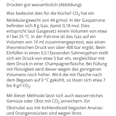
Drücken gut wasserlöslich (Abbildung).
Was bedeutet dies für die Küche? CO
hat ein
2
Molekulargewicht von 44 g/mol. In der Gaspatrone
befinden sich 8 g Gas, damit 0,18 mol. Dies
entspricht laut Gasgesetz einem Volumen von etwa
4 l bei 25 °C. In der Patrone ist das Gas auf ein
Volumen von 10 ml zusammengepresst, was einen
theoretischen Druck von über 400 bar ergibt. Beim
Einfüllen in einen 0,5 l fassenden Sahnesyphon stellt
sich ein Druck von etwa 5 bar ein, vergleichbar mit
dem Druck in einer Champagnerflasche. Bei Füllung
mit Flüssigkeit wird dieser wegen des geringeren
Volumens noch höher. Wird die mit Flasche nach
dem Begasen auf 0 °C gekühlt, so lösen sich etwa 7
bis 8 g/l CO
.
2
Mit dieser Methode lässt sich auch wasserreiches
Gemüse oder Obst mit CO
anreichern. Ein
2
Obstsalat aus mit Kohlendioxid begasten Ananas-
und Orangenstücken sind wegen ihres