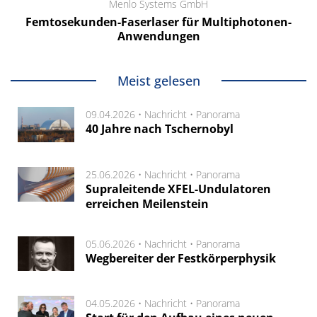
Menlo Systems GmbH
Femtosekunden-Faserlaser für Multiphotonen-
Anwendungen
Meist gelesen
09.04.2026 •
Nachricht
•
Panorama
40 Jahre nach Tschernobyl
25.06.2026 •
Nachricht
•
Panorama
Supraleitende XFEL-Undulatoren
erreichen Meilenstein
05.06.2026 •
Nachricht
•
Panorama
Wegbereiter der Festkörperphysik
04.05.2026 •
Nachricht
•
Panorama