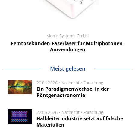
Menlo Systems GmbH
Femtosekunden-Faserlaser für Multiphotonen-
Anwendungen
Meist gelesen
20.04.2026 •
Nachricht
•
Forschung
Ein Paradigmenwechsel in der
Röntgenastronomie
22.05.2026 •
Nachricht
•
Forschung
Halbleiterindustrie setzt auf falsche
Materialien