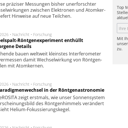
se prä­zi­ser Mes­sung­en bis­her un­er­for­schter
Top M
sel­wir­kung­en zwi­schen Elek­tro­nen und Atom­ker­
Stell
ie­fert Hin­wei­se auf neue Teil­chen.
aktue
.2026 •
Nachricht
•
Forschung
Mit I
elspalt-Röntgenexperiment enthüllt
unse
orgene Details
zu.
hen­de bau­en welt­weit kleins­tes In­ter­fe­ro­me­ter
er­mes­sen da­mit Wech­sel­wir­kung von Rönt­gen­
­len mit Atom­ker­nen.
.2026 •
Nachricht
•
Forschung
Paradigmenwechsel in der Röntgenastronomie
ROSITA zeigt erst­mals, wie unser Son­nen­sys­tem
r­schei­nungs­bild des Rönt­gen­him­mels ver­än­dert
ieht Helium-Fokus­sie­rungs­ke­gel.
.2026 •
Nachricht
•
Forschung