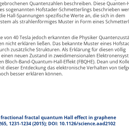
 gebrochenen Quantenzahlen beschreiben. Diese Quanten-H
ines sogenannten Hofstader-Schmetterlings beschrieben wer
e Hall-Spannungen spezifische Werte an, die sich in dem
stem als strahlenförmiges Muster in Form eines Schmetter
e von 40 Tesla jedoch erkannten die Physiker Quantenzustä
en nicht erklären ließen. Das bekannte Muster eines Hofsta
rch zusätzliche Strukturen. Als Erklärung für diesen völlig
e einen neuen Zustand in zweidimensionalen Elektronensys
en Bloch-Band-Quantum-Hall-Effekt (FBQHE). Dean und Koll
mit dieser Entdeckung das elektronische Verhalten von tief
noch besser erklären können.
 fractional fractal quantum Hall effect in graphene
6265, 1231-1234 (2015); DOI: 10.1126/science.aad2102