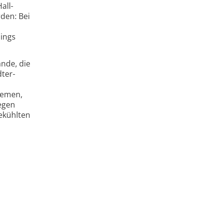
all-
den: Bei
lings
nde, die
dter-
temen,
egen
gekühlten