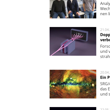
Analy
Wech­
nen l
21.04
Dopp
verb
For­sc
und v
strah
20.04
Ein 
SRG/e
das E
und s
22.05