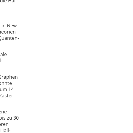
die Hall-
y in New
heorien
-Quanten-
ale
d-
 Graphen
konnte
n um 14
Raster
ene
is zu 30
eren
Hall-