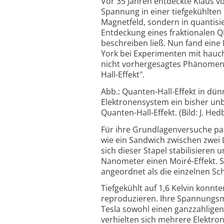
Vor 35 Jahren entdeckte Klaus vo
Spannung in einer tiefgekühlten
Magnetfeld, sondern in quantisie
Entdeckung eines fraktionalen 
beschreiben ließ. Nun fand ein
York bei Experimenten mit hauc
nicht vorhergesagtes Phänomen. 
Hall-Effekt".
Abb.: Quanten-Hall-Effekt in dü
Elektronensystem ein bisher unb
Quanten-Hall-Effekt. (Bild: J. Hed
Für ihre Grundlagenversuche pa
wie ein Sandwich zwischen zwei 
sich dieser Stapel stabilisieren
Nanometer einen Moiré-Effekt. S
angeordnet als die einzelnen Sch
Tiefgekühlt auf 1,6 Kelvin konn
reproduzieren. Ihre Spannungsm
Tesla sowohl einen ganzzahligen 
verhielten sich mehrere Elektron