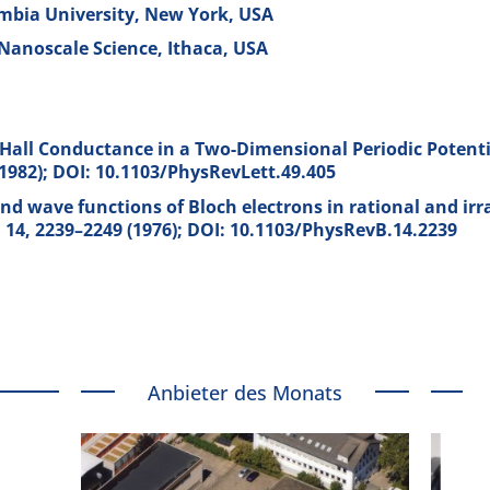
mbia University, New York, USA
r Nanoscale Science, Ithaca, USA
all Conductance in a Two-Dimensional Periodic Potenti
(1982); DOI: 10.1103/PhysRevLett.49.405
and wave functions of Bloch electrons in rational and irr
B
14
, 2239–2249 (1976); DOI: 10.1103/PhysRevB.14.2239
Anbieter des Monats