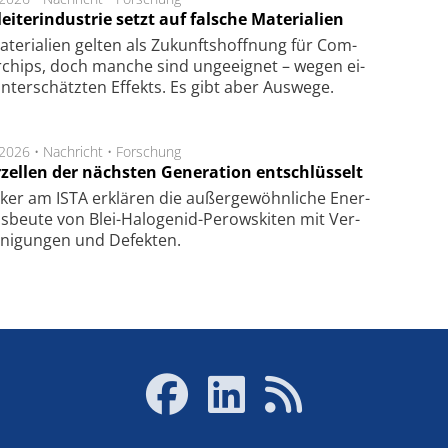
eiterindustrie setzt auf falsche Materialien
te­ri­a­li­en gel­ten als Zu­kunfts­hoff­nung für Com­
r­chips, doch man­che sind un­ge­eig­net – we­gen ei­
n­ter­schätz­ten Ef­fekts. Es gibt aber Aus­we­ge.
.2026 •
Nachricht
•
Forschung
rzellen der nächsten Generation entschlüsselt
ker am ISTA er­klä­ren die außer­ge­wöhn­li­che Ener­
us­beu­te von Blei-Halo­ge­nid-Perows­ki­ten mit Ver­
­ni­gung­en und De­fek­ten.