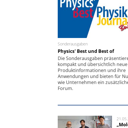
Sonderausgaben
Schäfter + Kirchhoff
Physics' Best und Best of
Faserkoppler mit S
Feinfokussierungsmec
Die Sonder­ausgaben präsentier
kompakt und übersichtlich neue
Produkt­informationen und ihre
Anwendungen und bieten für Nu
wie Unternehmen ein zusätzlich
Forum.
21.05
„Mol