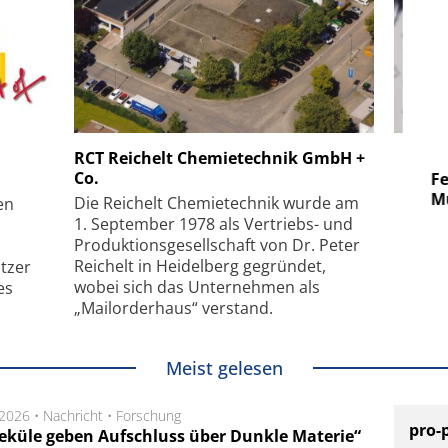
 GmbH
SmarAct GmbH
RCT Reichelt Chemietechnik GmbH +
Co.
uper-
Elektronenmikroskopie auf
Fem
hanismus
kleinstem Raum
Mu
Die Reichelt Chemietechnik wurde am
en
1. September 1978 als Vertriebs- und
Produktionsgesellschaft von Dr. Peter
Reichelt in Heidelberg gegründet,
tzer
wobei sich das Unternehmen als
es
„Mailorderhaus“ verstand.
Meist gelesen
.2026 •
Nachricht
•
Forschung
pro-
eküle geben Aufschluss über Dunkle Materie“