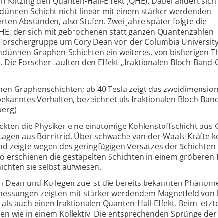
n Klitzing den Quanten-Hall-Effekt (QHE). Dabei ändert sich 
 dünnen Schicht nicht linear mit einem stärker werdenden
rten Abständen, also Stufen. Zwei Jahre später folgte die
QHE, der sich mit gebrochenen statt ganzen Quantenzahlen
e Forschergruppe um Cory Dean von der Columbia Universit
hdünnen Graphen-Schichten ein weiteres, von bisherigen T
Die Forscher tauften den Effekt „fraktionalen Bloch-Band
nnen Graphenschichten; ab 40 Tesla zeigt das zweidimension
ekanntes Verhalten, bezeichnet als fraktionalen Bloch-Ban
berg)
ckten die Physiker eine einatomige Kohlenstoffschicht aus
Lagen aus Bornitrid. Über schwache van-der-Waals-Kräfte 
 und zeigte wegen des geringfügigen Versatzes der Schichte
o erschienen die gestapelten Schichten in einem gröberen 
ichten sie selbst aufwiesen.
ten Dean und Kollegen zuerst die bereits bekannten Phänom
essungen zeigten mit stärker werdendem Magnetfeld von b
als auch einen fraktionalen Quanten-Hall-Effekt. Beim letzt
en wie in einem Kollektiv. Die entsprechenden Sprünge der 