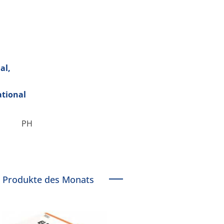
al,
ational
PH
Produkte des Monats