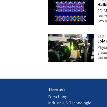
Halbl
2D-Ma
pu­te
nes u
21.04
Sola
Physi
gie­a
unrei
Themen
Forschung
Industrie & Technologie