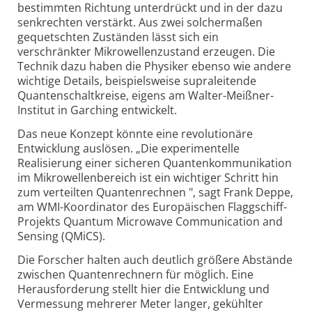
bestimmten Richtung unterdrückt und in der dazu
senkrechten verstärkt. Aus zwei solchermaßen
gequetschten Zuständen lässt sich ein
verschränkter Mikrowellen­zustand erzeugen. Die
Technik dazu haben die Physiker ebenso wie andere
wichtige Details, beispielsweise supraleitende
Quanten­schaltkreise, eigens am Walter-Meißner-
Institut in Garching entwickelt.
Das neue Konzept könnte eine revolutionäre
Entwicklung auslösen. „Die experimentelle
Realisierung einer sicheren Quanten­kommunikation
im Mikrowellen­bereich ist ein wichtiger Schritt hin
zum verteilten Quanten­rechnen ", sagt Frank Deppe,
am WMI-Koordinator des Europäischen Flaggschiff-
Projekts Quantum Microwave Communication and
Sensing (QMiCS).
Die Forscher halten auch deutlich größere Abstände
zwischen Quanten­rechnern für möglich. Eine
Heraus­forderung stellt hier die Entwicklung und
Vermessung mehrerer Meter langer, gekühlter