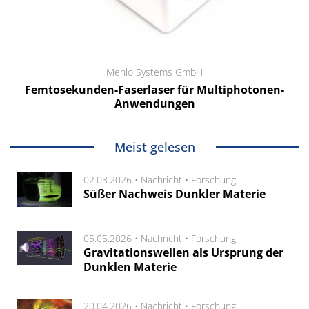
Menlo Systems GmbH
Femtosekunden-Faserlaser für Multiphotonen-
Anwendungen
Meist gelesen
02.03.2026 •
Nachricht
•
Forschung
Süßer Nachweis Dunkler Materie
05.05.2026 •
Nachricht
•
Forschung
Gravitationswellen als Ursprung der
Dunklen Materie
20.04.2026 •
Nachricht
•
Forschung