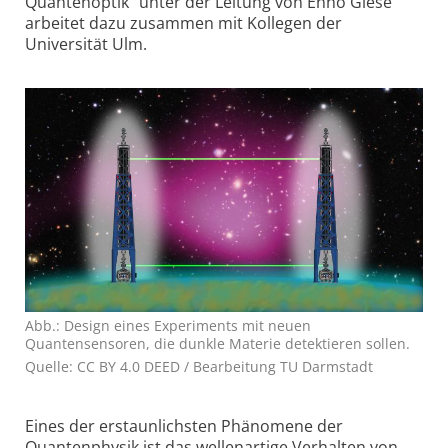
Quantenoptik“
unter der Leitung von Enno Giese
arbeitet dazu zusammen mit Kollegen der
Universität Ulm.
Abb.: Design eines Experiments mit neuen
Quantensensoren, die dunkle Materie detektieren sollen.
Quelle: CC BY 4.0 DEED / Bearbeitung TU Darmstadt
Eines der erstaunlichsten Phänomene der
Quantenphysik ist das wellenartige Verhalten von