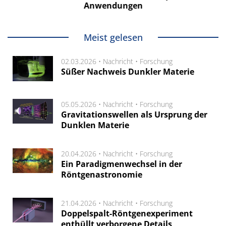
Anwendungen
Meist gelesen
02.03.2026 •
Nachricht
•
Forschung
Süßer Nachweis Dunkler Materie
05.05.2026 •
Nachricht
•
Forschung
Gravitationswellen als Ursprung der
Dunklen Materie
20.04.2026 •
Nachricht
•
Forschung
Ein Paradigmenwechsel in der
Röntgenastronomie
21.04.2026 •
Nachricht
•
Forschung
Doppelspalt-Röntgenexperiment
enthüllt verborgene Details