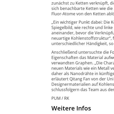
zunächst zu Ketten verknüpft, d
sich benachbarte Ketten wie die 
Fluor-Atome von den Ketten abl
„Ein wichtiger Punkt dabei: Die K
Spiegelbild, wie rechte und link
aneinander, bevor die Verknüpfu
neuartige Kohlenstoff­struktur“,
unter­schied­licher Händigkeit, 
Anschließend untersuchte die Fo
Eigen­schaften das Material auf
verwandten Graphen. „Die Charak
neuen Materials wie ein Metall ve
daher als Nanodrähte in künftige
erläutert Qitang Fan von der Un
Designer­materialien auf Kohlens
schluss­folgern das Team aus de
PUM / RK
Weitere Infos