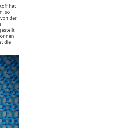
toff hat
n, so
 von der
n
estellt
 können
t die