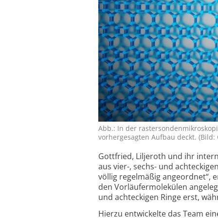
Abb.: In der raster­sonden­mikro­sko­
vor­her­ge­sagten Auf­bau deckt. (Bild:
Gottfried, Liljeroth und ihr int
aus vier-, sechs- und achteckige
völlig regelmäßig angeordnet“, e
den Vorläufer­molekülen angelegt
und achteckigen Ringe erst, wäh
Hierzu entwickelte das Team ein