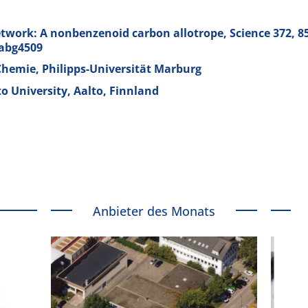
etwork: A nonbenzenoid carbon allotrope, Science
372
, 8
.abg4509
Chemie, Philipps-Universität Marburg
to University, Aalto, Finnland
Anbieter des Monats