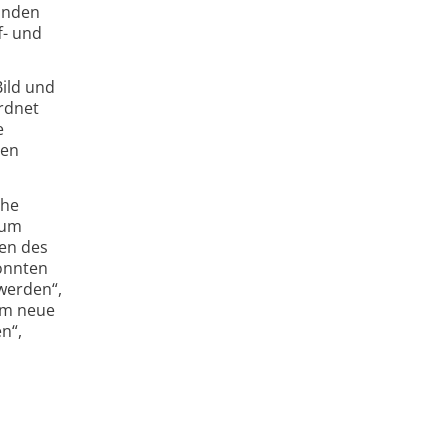
binden
f- und
Bild und
ordnet
e
ten
che
zum
fen des
könnten
 werden“,
 um neue
n“,