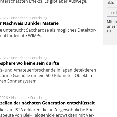
n­ter­schätz­ten Ef­fekts. Es gibt aber Aus­we­ge.
aktue
.2026 •
Nachricht
•
Forschung
Mit I
r Nachweis Dunkler Materie
unse
e unter­sucht Saccha­ro­se als mög­li­ches De­tek­tor­
zu.
­rial für leich­te WIMPs.
.2026 •
Nachricht
•
Forschung
sphäre wo keine sein dürfte
s- und Ama­teuer­for­schen­de in Japan de­tek­tie­ren
dün­ne Gas­hül­le um ein 500-Kilo­meter-Objekt im
­ren Son­nen­sys­tem.
.2026 •
Nachricht
•
Forschung
rzellen der nächsten Generation entschlüsselt
ker am ISTA er­klä­ren die außer­ge­wöhn­li­che Ener­
us­beu­te von Blei-Halo­ge­nid-Perows­ki­ten mit Ver­