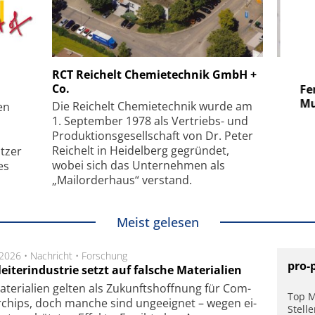
 GmbH
SmarAct GmbH
RCT Reichelt Chemietechnik GmbH +
Co.
uper-
Elektronenmikroskopie auf
Fem
hanismus
kleinstem Raum
Mu
Die Reichelt Chemietechnik wurde am
en
1. September 1978 als Vertriebs- und
Produktionsgesellschaft von Dr. Peter
Reichelt in Heidelberg gegründet,
tzer
wobei sich das Unternehmen als
es
„Mailorderhaus“ verstand.
Meist gelesen
.2026 •
Nachricht
•
Forschung
pro-
eiterindustrie setzt auf falsche Materialien
te­ri­a­li­en gel­ten als Zu­kunfts­hoff­nung für Com­
Top M
r­chips, doch man­che sind un­ge­eig­net – we­gen ei­
Stell