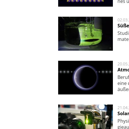
nes u
02.03
Süße
Studi
ma­te
20.05
Atmo
Beruf
eine 
äu­ße
21.04
Sola
Physi
gie­a