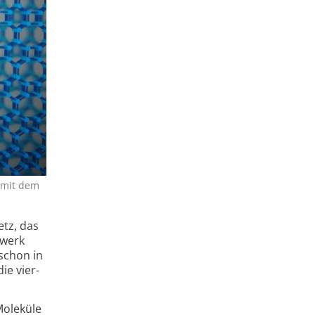
h mit dem
etz, das
zwerk
 schon in
ie vier-
Moleküle