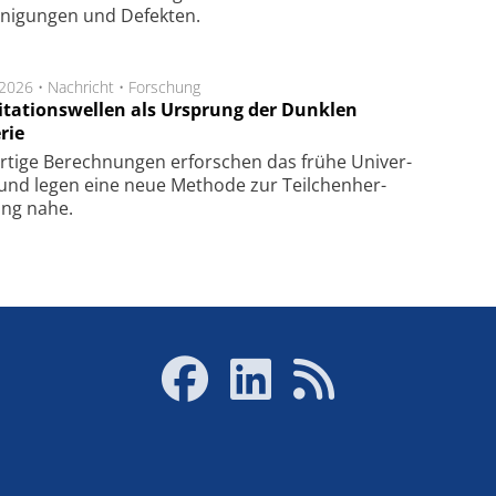
­ni­gung­en und De­fek­ten.
.2026 •
Nachricht
•
Forschung
itationswellen als Ursprung der Dunklen
rie
rtige Be­rech­nung­en er­for­schen das frü­he Uni­ver­
nd legen eine neue Me­tho­de zur Teil­chen­her­
lung nahe.