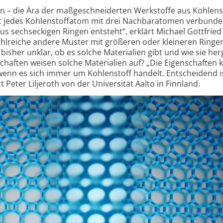
n – die Ära der maßgeschneiderten Werkstoffe aus Kohlens
t jedes Kohlenstoff­atom mit drei Nachbar­atomen verbunde
 sechseckigen Ringen entsteht“, erklärt Michael Gottfried
hlreiche andere Muster mit größeren oder kleineren Ringe
isher unklar, ob es solche Materialien gibt und wie sie herg
chaften weisen solche Materialien auf? „Die Eigenschaften
 wenn es sich immer um Kohlenstoff handelt. Entscheidend is
Peter Liljeroth von der Universität Aalto in Finnland.