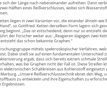
ie sich der Länge nach nebeneinander aufreihen. Dann ver
zwei Hälften eines Reiß­ver­schlusses, wobei sich Wasserstof
ösen.
etten liegen in zwei Varianten vor, die einander ähneln wie 
e Hand“, so Gottfried. Ketten derselben Form lagern sich ge
ng beginnt. „Das ist entscheidend, denn nur so entsteht di
 führt der Forscher weiter aus: „Reagieren dagegen zwei Ket
so entsteht das schon bekannte Graphen.“
rschungs­gruppe mittels spektro­skopischer Verfahren, wel
weist. Dabei stieß sie auf einen fundamentalen Unterschied 
teri­sierung ergab, dass sich bereits extrem schmale Strei
rhalten, was bei Graphen nicht der Fall ist. Diese Streifen 
n elektronischen Schalt­kreisen aus Kohlenstoff eingesetzt
i Marburg. „Unsere Reiß­verschluss­technik ebnet den Weg,
toff­basis zu entwickeln und ihre Eigen­schaften zu erforsche
n Ergebnissen.