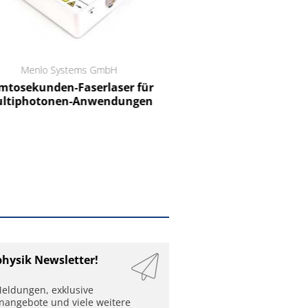
Menlo Systems GmbH
RCT Reichelt Chemietechnik
tosekunden-Faserlaser für
Ein Unternehmen für I
ltiphotonen-Anwendungen
physik Newsletter!
eldungen, exklusive
enangebote und viele weitere