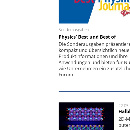
Sonderausgaben
Schäfter + Kirchhoff
Physics' Best und Best of
Faserkoppler mit S
Feinfokussierungsmec
Die Sonder­ausgaben präsentier
kompakt und übersichtlich neue
Produkt­informationen und ihre
Anwendungen und bieten für Nu
wie Unternehmen ein zusätzlich
Forum.
22.05
Halbl
2D-Ma
pu­te