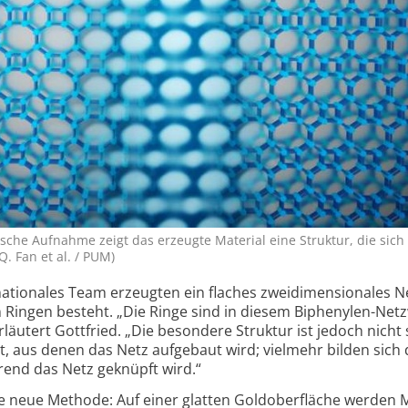
pische Auf­nahme zeigt das erzeugte Material eine Struktur, die sic
 Q. Fan et al. / PUM)
ernationales Team erzeugten ein flaches zweidimensionales N
n Ringen besteht. „Die Ringe sind in diesem Biphenylen-Net
rläutert Gottfried. „Die besondere Struktur ist jedoch nicht
, aus denen das Netz aufgebaut wird; vielmehr bilden sich d
rend das Netz geknüpft wird.“
e neue Methode: Auf einer glatten Gold­ober­fläche werden 