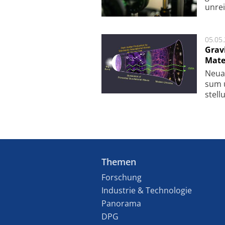
unrei
05.05
Grav
Mate
Neu­a
sum u
stel­
Themen
Forschung
Industrie & Technologie
Panorama
DPG