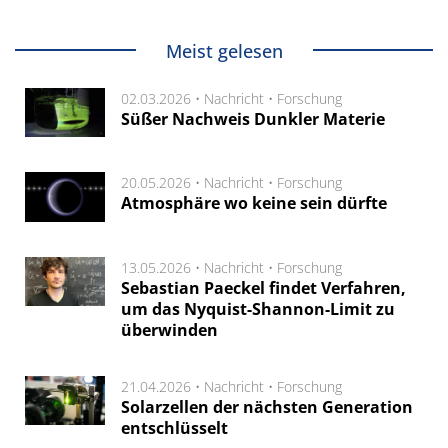
Meist gelesen
02.03.2026 •
Nachricht
•
Forschung
Süßer Nachweis Dunkler Materie
20.05.2026 •
Nachricht
•
Forschung
Atmosphäre wo keine sein dürfte
13.05.2026 •
Nachricht
•
Forschung
Sebastian Paeckel findet Verfahren,
um das Nyquist-Shannon-Limit zu
überwinden
21.04.2026 •
Nachricht
•
Forschung
Solarzellen der nächsten Generation
entschlüsselt