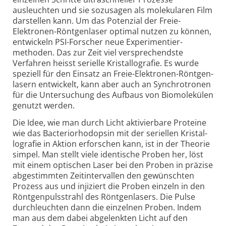
ausleuchten und sie sozusagen als molekularen Film
darstellen kann. Um das Poten­zial der Freie-
Elektronen-Röntgen­laser optimal nutzen zu können,
entwickeln PSI-Forscher neue Ex­perimentier­
methoden. Das zur Zeit viel versprechendste
Verfahren heisst serielle Kristal­lografie. Es wurde
speziell für den Einsatz an Freie-Elektronen-Röntgen­
lasern entwickelt, kann aber auch an Synchro­tronen
für die Untersuchung des Aufbaus von Biomolekülen
genutzt werden.
Die Idee, wie man durch Licht aktivier­bare Proteine
wie das Bacterio­rhodopsin mit der seriellen Kristal­
lografie in Aktion erforschen kann, ist in der Theorie
simpel. Man stellt viele iden­tische Proben her, löst
mit einem optischen Laser bei den Proben in präzise
abge­stimmten Zeit­intervallen den gewünschten
Prozess aus und injiziert die Proben einzeln in den
Röntgen­puls­strahl des Röntgen­lasers. Die Pulse
durchleuchten dann die einzelnen Proben. Indem
man aus dem dabei abgelenkten Licht auf den