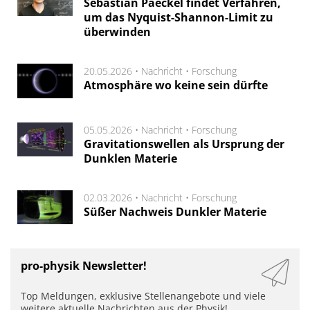
Sebastian Paeckel findet Verfahren,
um das Nyquist-Shannon-Limit zu
überwinden
20.05.2026 •
Nachricht
•
Forschung
Atmosphäre wo keine sein dürfte
05.05.2026 •
Nachricht
•
Forschung
Gravitationswellen als Ursprung der
Dunklen Materie
02.03.2026 •
Nachricht
•
Forschung
Süßer Nachweis Dunkler Materie
pro-physik Newsletter!
Top Meldungen, exklusive Stellenangebote und viele
weitere aktuelle Nachrichten aus der Physik!