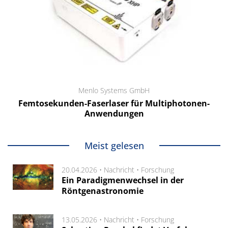
Menlo Systems GmbH
Femtosekunden-Faserlaser für Multiphotonen-
Anwendungen
Meist gelesen
20.04.2026 •
Nachricht
•
Forschung
Ein Paradigmenwechsel in der
Röntgenastronomie
13.05.2026 •
Nachricht
•
Forschung