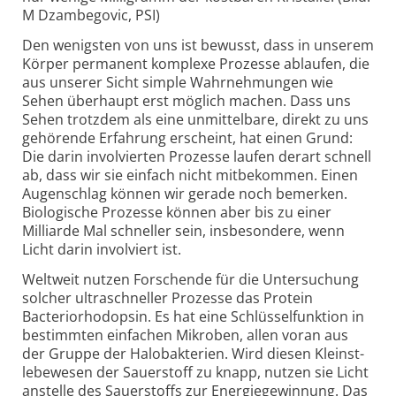
M Dzambegovic, PSI)
Den wenigsten von uns ist bewusst, dass in unserem
Körper permanent komplexe Prozesse ablaufen, die
aus unserer Sicht simple Wahr­­nehmungen wie
Sehen überhaupt erst möglich machen. Dass uns
Sehen trotzdem als eine unmittel­bare, direkt zu uns
gehörende Erfahrung erscheint, hat einen Grund:
Die darin invol­­vierten Prozesse laufen derart schnell
ab, dass wir sie einfach nicht mitbekommen. Einen
Augen­schlag können wir gerade noch bemerken.
Bio­logische Prozesse können aber bis zu einer
Milliarde Mal schneller sein, ins­besondere, wenn
Licht darin involviert ist.
Weltweit nutzen Forschende für die Unter­­suchung
solcher ultra­­schneller Prozesse das Protein
Bacterio­­rhodopsin. Es hat eine Schlüssel­­funktion in
bestimmten einfachen Mikroben, allen voran aus
der Gruppe der Halo­­bakterien. Wird diesen Kleinst­­
lebewesen der Sauerstoff zu knapp, nutzen sie Licht
anstelle des Sauer­stoffs zur Energie­­gewinnung. Das