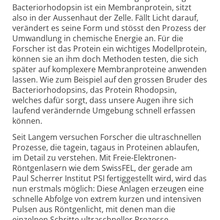
Bacterio­­rhodopsin ist ein Membran­­protein, sitzt
also in der Aussenhaut der Zelle. Fällt Licht darauf,
verändert es seine Form und stösst den Prozess der
Umwandlung in chemische Energie an. Für die
Forscher ist das Protein ein wichtiges Modell­protein,
können sie an ihm doch Methoden testen, die sich
später auf komplexere Membran­proteine anwenden
lassen. Wie zum Beispiel auf den grossen Bruder des
Bacterio­rhodopsins, das Protein Rhodopsin,
welches dafür sorgt, dass unsere Augen ihre sich
laufend verändernde Umgebung schnell erfassen
können.
Seit Langem versuchen Forscher die ultra­schnellen
Prozesse, die tagein, tagaus in Proteinen ablaufen,
im Detail zu verstehen. Mit Freie-Elektronen-
Röntgen­lasern wie dem SwissFEL, der gerade am
Paul Scherrer Institut PSI fertig­gestellt wird, wird das
nun erstmals möglich: Diese Anlagen erzeugen eine
schnelle Abfolge von extrem kurzen und inten­siven
Pulsen aus Röntgen­licht, mit denen man die
einzelnen Schritte ultra­schneller Prozesse