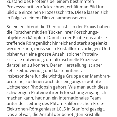
Zustand des Proteins bei einem bestimmten
Prozess­schritt zurückrechnet, erhält man Bild für
Bild die einzelnen Prozess­schritte. Diese lassen sich
in Folge zu einem Film zusammen­setzen.
So ein­leuchtend die Theorie ist – in der Praxis haben
die Forscher mit den Tücken ihrer Forschungs­
objekte zu kämpfen. Damit in der Probe das auf sie
treffende Röntgenlicht hinreichend stark abgelenkt
werden kann, muss sie in Kristall­form vorliegen. Und
bisher war eine grosse Anzahl solcher Protein­
kristalle notwendig, um ultraschnelle Prozesse
darstellen zu können. Deren Herstel­lung ist aber
sehr zeit­aufwendig und kosten­intensiv –
insbesondere für die wichtige Gruppe der Membran­
proteine, zu denen auch der eingangs erwähnte
Lichtsensor Rhodopsin gehört. Wie man auch diese
schwierigen Proteine ihrer Erforschung zugänglich
machen kann, hat nun ein inter­nationales Team
unter der Leitung des PSI am kali­fornischen Freie-
Elektronen-Röntgen­laser LCLS in Stanford gezeigt.
Das Ziel war, die Anzahl der benötigten Kristalle