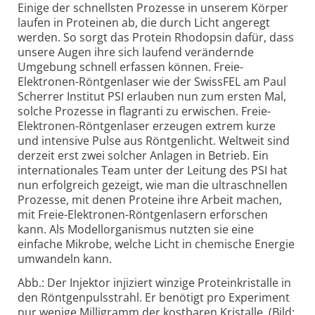
Einige der schnellsten Prozesse in unserem Körper
laufen in Proteinen ab, die durch Licht angeregt
werden. So sorgt das Protein Rhodopsin dafür, dass
unsere Augen ihre sich laufend verändernde
Umgebung schnell erfassen können. Freie-
Elektronen-Röntgen­laser wie der SwissFEL am Paul
Scherrer Institut PSI erlauben nun zum ersten Mal,
solche Prozesse in flagranti zu erwischen. Freie-
Elektronen-Röntgen­laser erzeugen extrem kurze
und inten­sive Pulse aus Röntgenlicht. Weltweit sind
derzeit erst zwei solcher Anlagen in Betrieb. Ein
inter­nationales Team unter der Leitung des PSI hat
nun erfolgreich gezeigt, wie man die ultra­schnellen
Prozesse, mit denen Proteine ihre Arbeit machen,
mit Freie-Elektronen-Röntgen­lasern erforschen
kann. Als Modell­organismus nutzten sie eine
einfache Mikrobe, welche Licht in chemische Energie
umwandeln kann.
Abb.: Der Injektor injiziert winzige Proteinkristalle in
den Röntgenpulsstrahl. Er benötigt pro Experiment
nur wenige Milligramm der kostbaren Kristalle. (Bild: