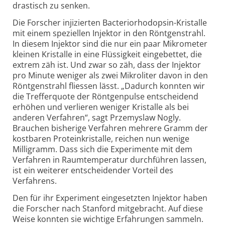
drastisch zu senken.
Die Forscher injizierten Bacterio­rhodopsin-Kristalle
mit einem speziellen Injektor in den Röntgen­strahl.
In diesem Injektor sind die nur ein paar Mikro­meter
kleinen Kristalle in eine Flüssig­keit eingebettet, die
extrem zäh ist. Und zwar so zäh, dass der Injektor
pro Minute weniger als zwei Mikroliter davon in den
Röntgenstrahl fliessen lässt. „Dadurch konnten wir
die Treffer­quote der Röntgen­pulse entscheidend
erhöhen und verlieren weniger Kristalle als bei
anderen Verfahren“, sagt Przemyslaw Nogly.
Brauchen bisherige Verfahren mehrere Gramm der
kostbaren Protein­kristalle, reichen nun wenige
Milligramm. Dass sich die Experimente mit dem
Verfahren in Raum­temperatur durchführen lassen,
ist ein weiterer ent­scheidender Vorteil des
Verfahrens.
Den für ihr Experiment ein­gesetzten Injektor haben
die Forscher nach Stanford mitgebracht. Auf diese
Weise konnten sie wichtige Er­fahrungen sammeln.