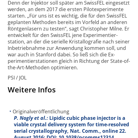
Denn der Injektor soll später am SwissFEL eingesetzt
werden, an dem 2017 die ersten Pilot­experimente
starten. „Für uns ist es wichtig, die für den SwissFEL
geplanten Methoden bereits im Vorfeld an anderen
Röntgen­lasern zu testen“, sagt Christopher Milne. Er
entwickelt für den SwissFEL jene Experi­mentier­
station, an der die serielle Kristal­lografie nach seiner
Inbe­triebnahme zur Anwendung kommen soll, und
war auch in Stanford dabei. So ließ sich die Ex­
perimentier­stationen gleich in Richtung der State-of-
the-Art-Methoden optimieren.
PSI / JOL
Weitere Infos
Originalveröffentlichung
P. Nogly et al.:
Lipidic cubic phase injector is a
viable crystal delivery system for time-resolved
serial crystallography, Nat. Comm., online 22.
August 2016; DOI: 10.1038/ncomms12314