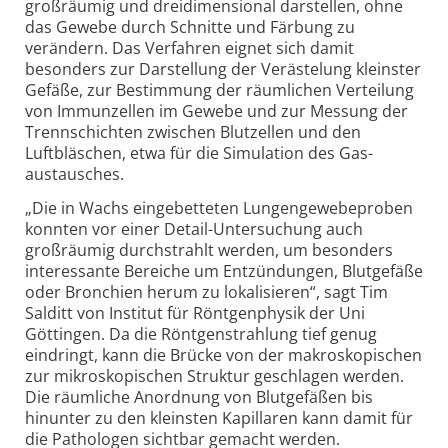
großräumig und drei­dimensional darstellen, ohne
das Gewebe durch Schnitte und Färbung zu
verändern. Das Verfahren eignet sich damit
besonders zur Darstellung der Verästelung kleinster
Gefäße, zur Bestimmung der räumlichen Verteilung
von Immun­zellen im Gewebe und zur Messung der
Trenn­schichten zwischen Blutzellen und den
Luftbläschen, etwa für die Simulation des Gas­
austausches.
„Die in Wachs eingebetteten Lungen­gewebe­proben
konnten vor einer Detail-Unter­suchung auch
großräumig durch­strahlt werden, um besonders
interessante Bereiche um Entzündungen, Blutgefäße
oder Bronchien herum zu lokali­sieren“, sagt Tim
Salditt von Institut für Röntgen­physik der Uni
Göttingen. Da die Röntgen­strahlung tief genug
eindringt, kann die Brücke von der makro­skopischen
zur mikro­skopischen Struktur geschlagen werden.
Die räumliche Anordnung von Blutgefäßen bis
hinunter zu den kleinsten Kapillaren kann damit für
die Pathologen sichtbar gemacht werden.