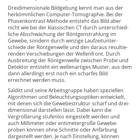
Dreidimensionale Bildgebung kennt man aus der
herkömm­lichen Computer-Tomographie. Bei der
Phasen­kontrast-Methode entsteht das Bild aber
nicht wie bei der klassischen CT durch unter­schied­
liche Abschwächung der Röntgen­strahlung im
Gewebe, sondern durch winzige Laufzeit­unter­
schiede der Röntgen­welle und den daraus resultie­
renden Verschiebungen der Wellen­front. Durch
Ausbreitung der Röntgen­welle zwischen Probe und
Detektor entsteht ein wellen­artiges Muster, aus dem
dann aller­dings erst noch ein scharfes Bild
errechnet werden muss.
Salditt und seine Arbeitsgruppe haben speziellen
Algorithmen und Beleuchtungs­optiken entwickelt,
mit denen sich die Gewebe­struktur scharf und drei­
dimensional darstellen lässt. Dabei kann die
Vergrößerung stufenlos eingestellt werden und
auch Millimeter oder entimeter­große Gewebe­
proben können ohne Schnitte oder Anfärbung
dargestellt werden. Je nach Einstellung, können