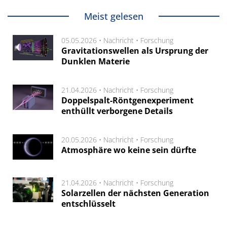
Meist gelesen
05.05.2026 •
Nachricht
•
Forschung
Gravitationswellen als Ursprung der
Dunklen Materie
21.04.2026 •
Nachricht
•
Forschung
Doppelspalt-Röntgenexperiment
enthüllt verborgene Details
20.05.2026 •
Nachricht
•
Forschung
Atmosphäre wo keine sein dürfte
21.04.2026 •
Nachricht
•
Forschung
Solarzellen der nächsten Generation
entschlüsselt