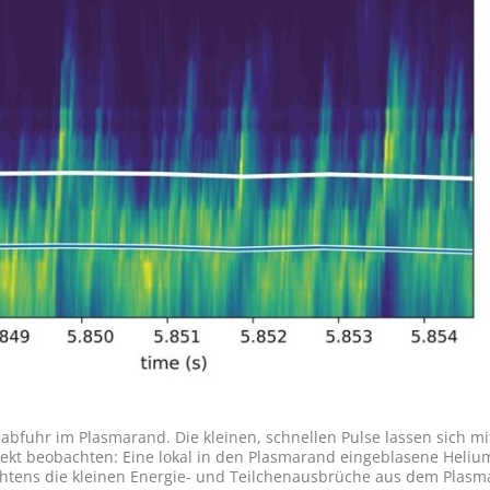
gs­abfuhr im Plasma­rand. Die kleinen, schnellen Pulse lassen sich mi
rekt beob­achten: Eine lokal in den Plasma­rand ein­ge­blasene Heli
euchtens die kleinen Energie- und Teilchen­aus­brüche aus dem Plasm