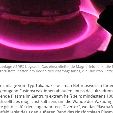
s­anlage ASDEX Up­grade: Das ein­schlie­ßende Magnet­feld lenkt die
ge­rüstete Platten am Boden des Plasma­gefäßes, die Di­vertor-Platten
nsan­lage vom Typ To­kamak – will man Be­triebs­weisen für e
genü­gend Fusi­onsre­aktio­nen ablau­fen, muss das ult­radünne
ende Plasma im Zent­rum extrem heiß sein: min­des­tens 100 
h sollte es mög­lichst kalt sein, um die Wände des Va­kuum­g
ere gilt dies für den soge­nann­ten „Diver­tor“, wo das Plasma
netfeld lenkt dazu den äuße­ren Rand des ring­förmi­gen Plas­