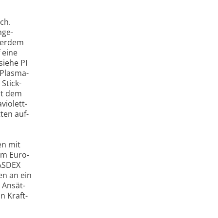
ich.
nge­
ßer­dem
f eine
(siehe PI
 Plas­ma­
Stick­
mit dem
io­lett-
tten auf­
en mit
vom Euro­
 ASDEX
gen an ein
n Ansät­
in Kraft­