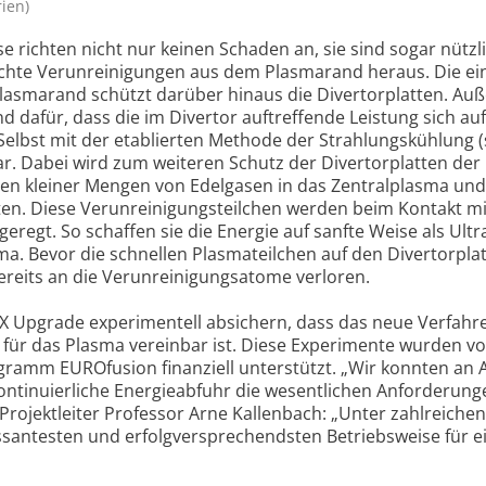
rien)
lse richten nicht nur keinen Scha­den an, sie sind sogar nütz­l
hte Verun­reini­gungen aus dem Plas­ma­rand heraus. Die ei
las­ma­rand schützt dar­über hinaus die Di­vertor­plat­ten. Au
nd dafür, dass die im Diver­tor auf­tref­fende Leis­tung sich au
. Selbst mit der etab­lierten Me­thode der Strah­lungs­küh­lung 
bar. Dabei wird zum weite­ren Schutz der Di­vertor­platten der
­sen kleiner Men­gen von Edelga­sen in das Zentralplasma und 
t­ten. Diese Verun­reini­gungs­teil­chen wer­den beim Kon­takt 
egt. So schaf­fen sie die Ener­gie auf sanfte Weise als Ult­rav
a. Bevor die schnel­len Plas­mateil­chen auf den Di­vertor­pla
be­reits an die Verun­reini­gungs­atome verlo­ren.
Up­grade experi­men­tell ab­si­chern, dass das neue Verfah­r
n für das Plasma verein­bar ist. Diese Experi­mente wur­den 
gramm EURO­fusion finanzi­ell un­ter­stützt. „Wir konn­ten an
nti­nuierli­che Ener­gieab­fuhr die we­sentli­chen Anfor­derun­
gt Pro­jektlei­ter Profes­sor Arne Kallen­bach: „Unter zahlrei­che
san­testen und er­folg­ver­spre­chendsten Be­triebs­weise für e