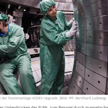
ß der Fusions­anlage ASDEX Upgrade. (Bild: IPP, Bernhard Ludewig)
r Unter­drü­cken der ELMs, zum Bei­spiel durch mag­neti­sch