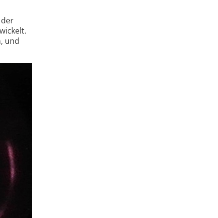
 der
i­ckelt.
n, und