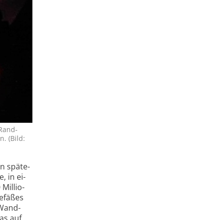
 Rand­
. (Bild:
in späte­
, in ei­
Millio­
efä­ßes
 Wand­
mas auf