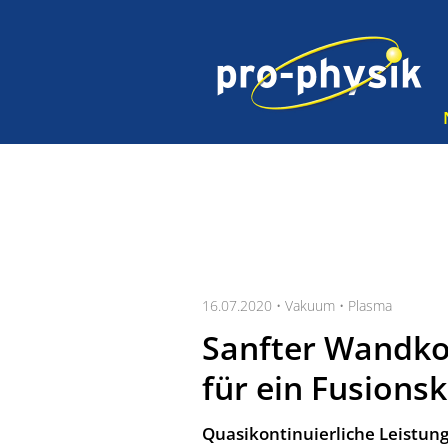
16.07.2020 •
Vakuum
•
Plasma
Sanfter Wandko
für ein Fusions
Quasikontinuierliche Leistu