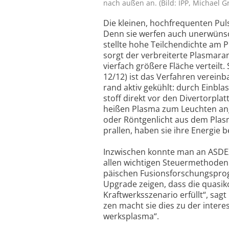
nach außen an. (Bild: IPP, Michael G
Die klei­nen, hoch­fre­quen­ten Pu
Denn sie werfen auch uner­wünsc
stellte hohe Teil­chen­dichte am P
sorgt der ver­brei­terte Plas­ma­ra
vier­fach grö­ßere Fläche ver­teilt
12/12) ist das Verfah­ren verein­
rand aktiv ge­kühlt: durch Einbla
stoff direkt vor den Di­vertor­pla
heißen Plasma zum Leuch­ten an­ger
o­der Rönt­gen­licht aus dem Plasm
pral­len, ha­ben sie ihre Ener­gie 
Inzwi­schen konnte man an ASDEX 
allen wichti­gen Steuer­metho­de
päi­schen Fusi­onsfor­schungspro­
Up­grade zeigen, dass die quasi­ko
Kraft­werks­szena­rio er­füllt“, sa
zen macht sie dies zu der inte­res
werks­plasma“.