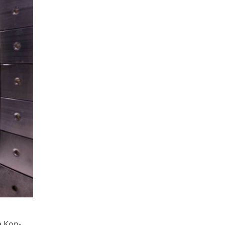
e Kon­