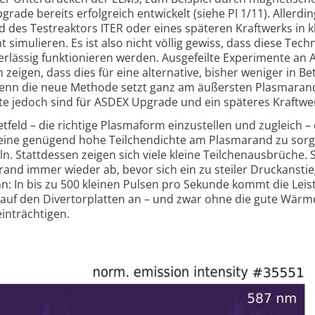
rade bereits erfolg­reich entwi­ckelt (siehe PI 1/11). Aller­din
d des Testre­aktors ITER o­der ei­nes späte­ren Kraft­werks in k
 simu­lieren. Es ist also nicht völlig gewiss, dass diese Techn
lässig funkti­onie­ren wer­den. Ausge­feilte Experi­mente an 
 zeigen, dass dies für eine al­terna­tive, bisher weni­ger in Be
enn die neue Me­thode setzt ganz am äu­ßers­ten Plas­ma­ran
te jedoch sind für AS­DEX Up­grade und ein späte­res Kraft­wer
tfeld – die rich­tige Plas­ma­form einzu­stellen und zu­gleich 
r eine genü­gend hohe Teil­chen­dichte am Plas­ma­rand zu sor
. Statt­dessen zeigen sich viele kleine Teil­chen­aus­brü­che. S
rand immer wieder ab, be­vor sich ein zu steiler Druck­anstieg
ann: In bis zu 500 kleinen Pulsen pro Se­kunde kommt die Leis
 auf den Di­vertor­platten an – und zwar ohne die gute Wär­m
n­trächti­gen.