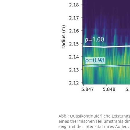
Abb.: Quasi­konti­nuier­liche Leistun
eines ther­mischen Helium­strahls di
zeigt mit der Inten­sität ihres Auf­l