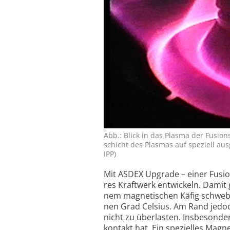
Abb.: Blick in das Plasma der Fusion
schicht des Plasmas auf speziell aus­
IPP)
Mit ASDEX Up­grade – einer Fusi­o
res Kraft­werk entwi­ckeln. Damit 
nem mag­neti­schen Käfig schwe­b
nen Grad Cel­sius. Am Rand jedoc
nicht zu über­lasten. Insbe­son­d
kon­takt hat. Ein spezi­elles Mag­