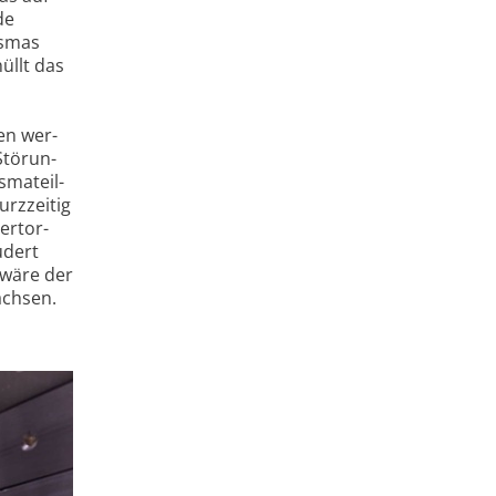
de
s­mas
üllt das
den wer­
Störun­
­mateil­
rz­zeitig
er­tor­
­dert
, wäre der
ach­sen.