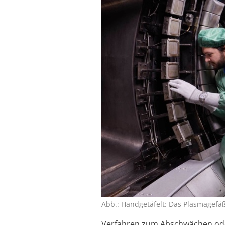
Abb.: Hand­getäfelt: Das Plasma­gefä
Verfahren zum Ab­schwä­chen o­de