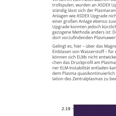
troll­spulen, wur­den an ASDEX Up­g
ständig lässt sich der Plas­ma­ran
Anla­gen wie AS­DEX Up­grade nicht
einer großen Anlage ebenso zuver­
Up­grade konn­ten je­doch kürz­lich
gezo­gene Me­thode anders ist: D
dort vorzu­finden­den Plas­ma­wer
Ge­lingt es, hier – über das Mag­ne
Einbla­sen von Was­ser­stoff – fü
kön­nen sich ELMs nicht entwi­ckeln
chen das Druck­profil am Plas­ma­
ner ELM-Insta­bilität entla­den k
dem Plasma quasi­konti­nuier­lich
lation des Zentralplas­mas zu beei