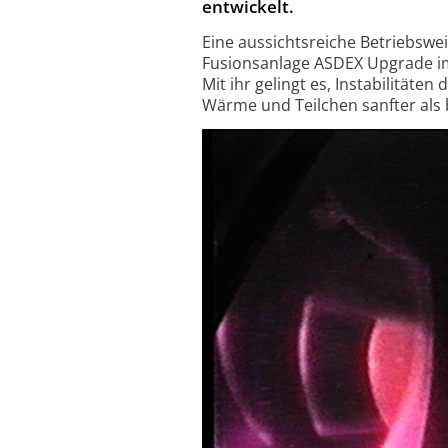
entwickelt.
Eine aus­sichts­reiche Be­triebs­w
Fusi­ons­an­lage AS­DEX Up­grade i
Mit ihr ge­lingt es, In­stabi­lität
Wärme und Teil­chen sanf­ter als