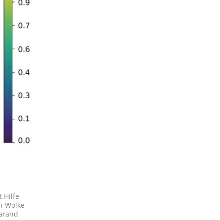
t Hilfe
um-Wolke
a­rand