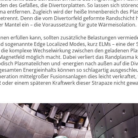
den des Gefä­ßes, die Di­vertor­plat­ten. So lassen sich stö­ren
 entfer­nen. Zu­gleich wird der heiße Innen­be­reich des Pla
ge­trennt. Denn die vom Diver­torfeld ge­formte Rand­schicht h
 Mantel ein – die Vo­raus­set­zung für gute Wär­meiso­la­tion.
nen erfül­len kann, sollten zusätz­liche Belas­tungen ver­mie­
d soge­nannte Edge Locali­zed Mo­des, kurz ELMs – eine der 
e die kom­plexe Wech­selwir­kung zwi­schen den gelade­nen Plas
ag­netfeld mög­lich macht. Dabei verliert das Rand­plasma ku
­disch Plas­mateil­chen und -ener­gien nach außen auf die Div
 gesam­ten Ener­giein­halts kön­nen so schlag­artig ausge­schleu
e­ration mittel­großer Fusi­onsan­lagen dies leicht ver­kraftet
R o­der ei­nem späte­ren Kraft­werk dieser Stra­paze nicht ge­w