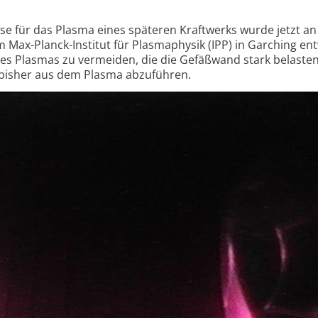
eise für das Plasma ei­nes späte­ren Kraft­werks wurde jetzt an
m Max-Planck-Insti­tut für Plas­maphysik (IPP) in Gar­ching entw
en des Plas­mas zu ver­mei­den, die die Ge­fäß­wand stark belas­te
 bisher aus dem Plasma ab­zufüh­ren.