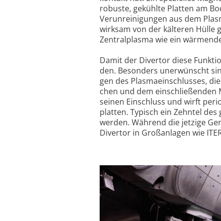
ro­buste, ge­kühlte Platten am Bo­
Verun­reini­gungen aus dem Plasma
wirk­sam von der kälte­ren Hülle 
Zentralplasma wie ein wär­men­der
Damit der Di­vertor diese Funkti­o
den. Beson­ders uner­wünscht sin
gen des Plas­maein­schlus­ses, di
chen und dem ein­schlie­ßen­den M
seinen Ein­schluss und wirft perio
plat­ten. Typisch ein Zehn­tel des
wer­den. Wäh­rend die jet­zige Gen
Di­vertor in Groß­anla­gen wie I­TE