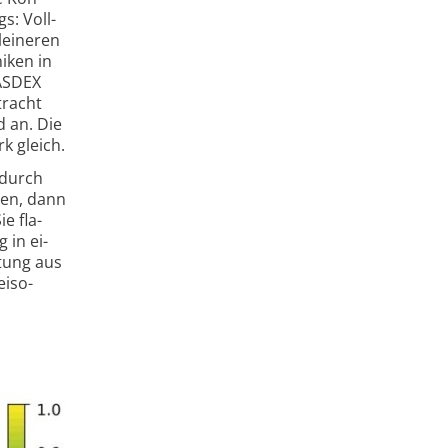
gs: Voll­
lei­neren
i­ken in
AS­DEX
­tracht
d an. Die
k gleich.
– durch
gen, dann
ie fla­
 in ei­
­tung aus
eiso­