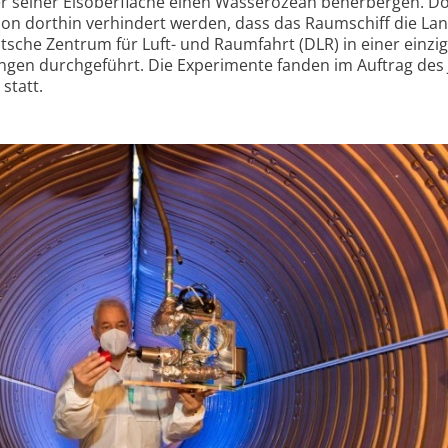
r seiner Eisoberfläche einen Wasser­ozean beherbergen. D
ion dorthin verhindert werden, dass das Raumschiff die Lan
tsche Zentrum für Luft- und Raumfahrt (DLR) in einer einzi
gen durchgeführt. Die Experimente fanden im Auftrag des 
statt.