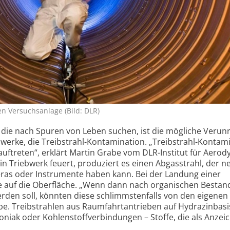
en Versuchs­anlage (Bild: DLR)
, die nach Spuren von Leben suchen, ist die mögliche Verun
werke, die Treibstrahl-Kontamination. „Treibstrahl-Kontam
uftreten“, erklärt Martin Grabe vom DLR-Institut für Aero
n Triebwerk feuert, produziert es einen Abgasstrahl, der n
eras oder Instrumente haben kann. Bei der Landung einer
 auf die Oberfläche. „Wenn dann nach organischen Bestand
erden soll, könnten diese schlimmstenfalls von den eigenen
be. Treibstrahlen aus Raumfahrtantrieben auf Hydrazinbasi
niak oder Kohlenstoff­verbindungen – Stoffe, die als Anzei