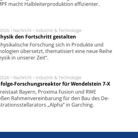
F macht Halb­lei­ter­pro­duk­tion ef­fi­zien­ter.
.2026 •
Nachricht
•
Industrie & Technologie
hysik den Fortschritt gestalten
hysikalische Forschung sich in Produkte und
ologien übersetzt, thematisiert eine neue Reihe
hysik in unserer Zeit“.
.2026 •
Nachricht
•
Industrie & Technologie
folge-Forschungsreaktor für Wendelstein 7-X
Frei­staat Bay­ern, Pro­xi­ma Fu­sion und RWE
eßen Rah­men­ver­ein­ba­rung für den Bau des De­
ra­tions­stel­la­ra­tors „Alpha“ in Gar­ching.