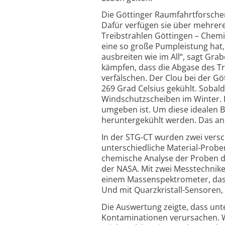
Die Göttinger Raumfahrtforscher
Dafür verfügen sie über mehrere
Treibstrahlen Göttingen – Chemis
eine so große Pumpleistung hat,
ausbreiten wie im All“, sagt G
kämpfen, dass die Abgase des T
verfälschen. Der Clou bei der 
269 Grad Celsius gekühlt. Sobald 
Windschutz­scheiben im Winter. D
umgeben ist. Um diese idealen B
heruntergekühlt werden. Das an
In der STG-CT wurden zwei vers
unterschiedliche Material-Prob
chemische Analyse der Proben du
der NASA. Mit zwei Messtechnike
einem Massenspektrometer, das
Und mit Quarzkristall-Sensoren,
Die Auswertung zeigte, dass unt
Kontaminationen verursachen. Wic