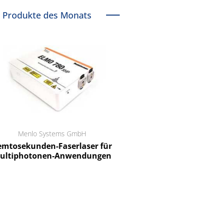
Produkte des Monats
Menlo Systems GmbH
RCT Reichelt Chemietechnik
tosekunden-Faserlaser für
Ein Unternehmen für I
ltiphotonen-Anwendungen