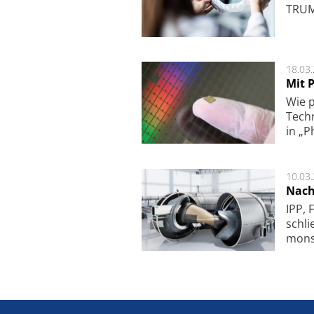
TRUMP
18.03
Mit P
Wie p
Techn
in „P
10.03
Nach
IPP, 
schli
mon­st