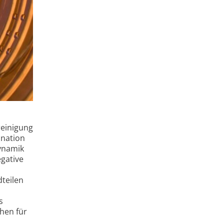
reinigung
ination
dynamik
egative
teilen
s
chen für