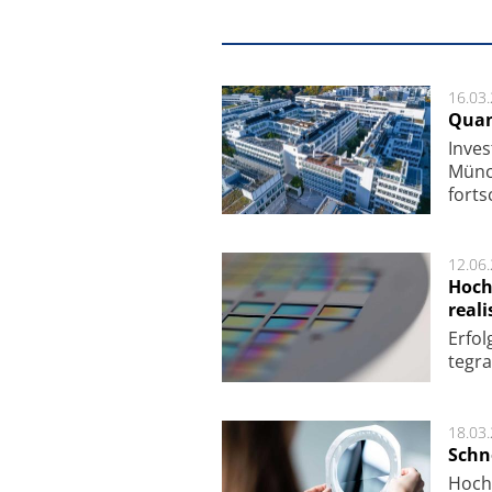
16.03
Quan
Inves
Mün­c
fort­s
12.06
Hoch
reali
Er­fo
te­gra
18.03
Schne
Hoch­