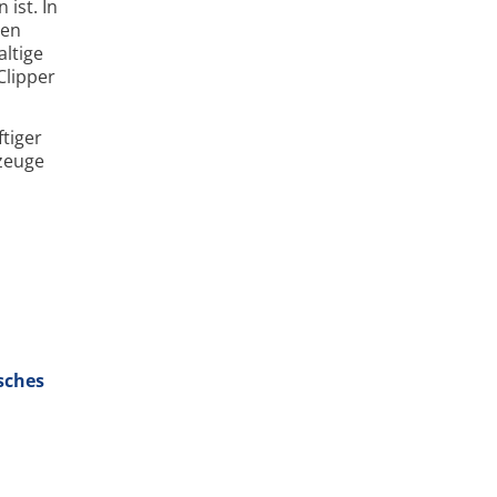
ist. In
den
altige
Clipper
tiger
zeuge
sches