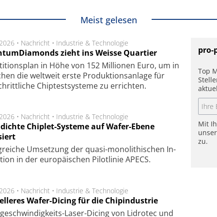
Meist gelesen
.2026 •
Nachricht
•
Industrie & Technologie
pro-
tumDiamonds zieht ins Weisse Quartier
­ti­tions­plan in Höhe von 152 Mil­lio­nen Euro, um in
Top M
hen die welt­weit ers­te Pro­duk­tions­an­la­ge für
Stell
chritt­li­che Chip­test­sys­te­me zu er­rich­ten.
aktue
.2026 •
Nachricht
•
Industrie & Technologie
Mit I
dichte Chiplet-Systeme auf Wafer-Ebene
unse
siert
zu.
lg­rei­che Um­set­zung der quasi-mono­li­thi­schen In­
­tion in der eu­ro­pä­i­schen Pi­lot­li­nie APECS.
.2026 •
Nachricht
•
Industrie & Technologie
lleres Wafer-Dicing für die Chipindustrie
ge­schwin­dig­keits-Laser-Dicing von Lidrotec und