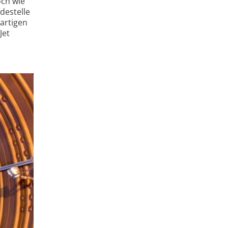
och wie
destelle
gartigen
Jet