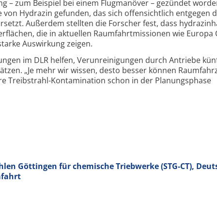
ng – zum Beispiel bei einem Flugmanöver – gezündet worden 
von Hydrazin gefunden, das sich offensichtlich entgegen 
rsetzt. Außerdem stellten die Forscher fest, dass hydrazinh
erflächen, die in aktuellen Raumfahrtmissionen wie Europa 
 starke Auswirkung zeigen.
ungen im DLR helfen, Verunreinigungen durch Antriebe künf
tzen. „Je mehr wir wissen, desto besser können Raumfahr
e Treibstrahl-Kontamination schon in der Planungsphase
hlen Göttingen für chemische Triebwerke (STG-CT), Deut
fahrt