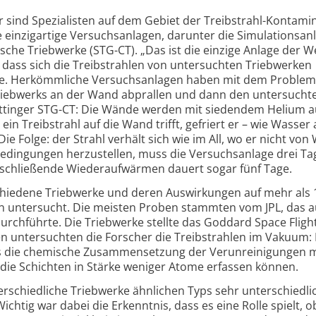
 sind Spezialisten auf dem Gebiet der Treibstrahl-Kontamin
 einzigartige Versuchsanlagen, darunter die Simulations­anl
che Triebwerke (STG-CT). „Das ist die einzige Anlage der We
 dass sich die Treibstrahlen von untersuchten Triebwerken
rabe. Herkömmliche Versuchsanlagen haben mit dem Problem
riebwerks an der Wand abprallen und dann den untersuchte
Göttinger STG-CT: Die Wände werden mit siedendem Helium a
ein Treibstrahl auf die Wand trifft, gefriert er – wie Wasser 
ie Folge: der Strahl verhält sich wie im All, wo er nicht vo
edingungen herzustellen, muss die Versuchsanlage drei Ta
schließende Wieder­aufwärmen dauert sogar fünf Tage.
chiedene Triebwerke und deren Auswirkungen auf mehr als 
en untersucht. Die meisten Proben stammten vom JPL, das a
rchführte. Die Triebwerke stellte das Goddard Space Fligh
n untersuchten die Forscher die Treibstrahlen im Vakuum: 
 die chemische Zusammensetzung der Verunreinigungen m
 die Schichten in Stärke weniger Atome erfassen können.
erschiedliche Triebwerke ähnlichen Typs sehr unterschiedli
htig war dabei die Erkenntnis, dass es eine Rolle spielt, o