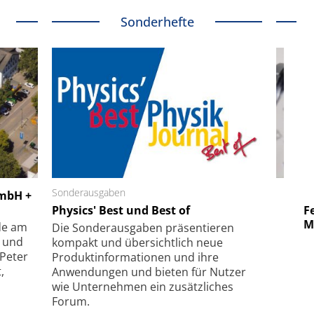
Sonderhefte
 GmbH
Sonderausgaben
SmarAct GmbH
GmbH +
uper-
Physics' Best und Best of
Elektronenmikroskopie auf
Fem
hanismus
kleinstem Raum
Mu
de am
Die Sonder­ausgaben präsentieren
- und
kompakt und übersichtlich neue
 Peter
Produkt­informationen und ihre
,
Anwendungen und bieten für Nutzer
wie Unternehmen ein zusätzliches
Forum.