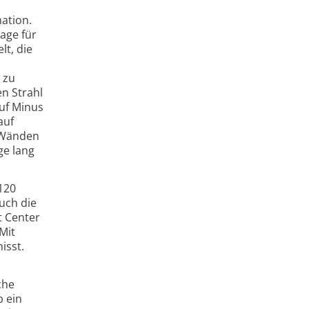
ation.
age für
lt, die
 zu
n Strahl
uf Minus
auf
n Wänden
ge lang
120
uch die
t Center
Mit
isst.
che
b ein