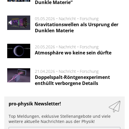
Dunkle Materie“
05.05.2026 •
Nachricht
•
Forschung
Gravitationswellen als Ursprung der
Dunklen Materie
20.05.2026 •
Nachricht
•
Forschung
Atmosphäre wo keine sein dürfte
21.04.2026 •
Nachricht
•
Forschung
Doppelspalt-Röntgenexperiment
enthüllt verborgene Details
pro-physik Newsletter!
Top Meldungen, exklusive Stellenangebote und viele
weitere aktuelle Nachrichten aus der Physik!