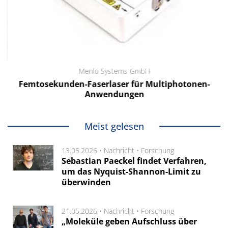
Menlo Systems GmbH
Femtosekunden-Faserlaser für Multiphotonen-
Anwendungen
Meist gelesen
13.05.2026 •
Nachricht
•
Forschung
Sebastian Paeckel findet Verfahren,
um das Nyquist-Shannon-Limit zu
überwinden
21.05.2026 •
Nachricht
•
Forschung
„Moleküle geben Aufschluss über