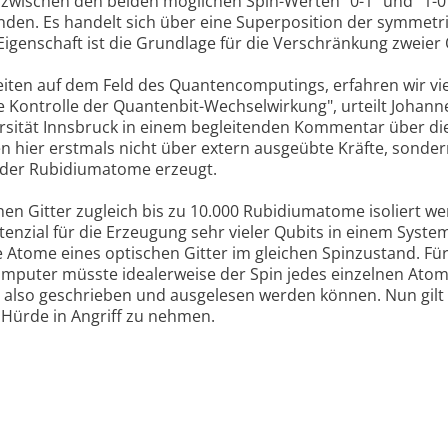
 zwischen den beiden möglichen Spin-Werten "0-1" und "1-0
nden. Es handelt sich über eine Superposition der symmetr
genschaft ist die Grundlage für die Verschränkung zweier 
rbeiten auf dem Feld des Quantencomputings, erfahren wir vie
 Kontrolle der Quantenbit-Wechselwirkung", urteilt Johann
rsität Innsbruck in einem begleitenden Kommentar über di
n hier erstmals nicht über extern ausgeübte Kräfte, sondern
 der Rubidiumatome erzeugt.
n Gitter zugleich bis zu 10.000 Rubidiumatome isoliert w
otenzial für die Erzeugung sehr vieler Qubits in einem Syste
le Atome eines optischen Gitter im gleichen Spinzustand. Für
puter müsste idealerweise der Spin jedes einzelnen Atom
, also geschrieben und ausgelesen werden können. Nun gilt 
 Hürde in Angriff zu nehmen.