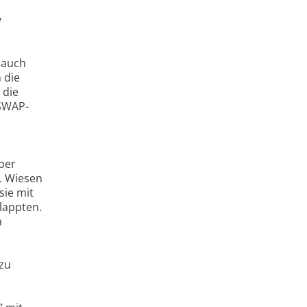
y
 auch
 die
 die
(SWAP-
ber
n. Wiesen
sie mit
lappten.
n
zu