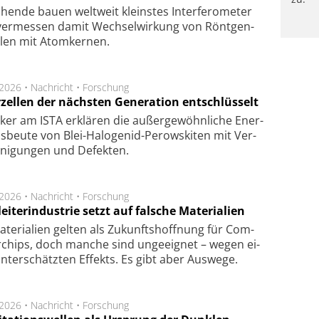
hen­de bau­en welt­weit kleins­tes In­ter­fe­ro­me­ter
er­mes­sen da­mit Wech­sel­wir­kung von Rönt­gen­
­len mit Atom­ker­nen.
.2026 •
Nachricht
•
Forschung
rzellen der nächsten Generation entschlüsselt
ker am ISTA er­klä­ren die außer­ge­wöhn­li­che Ener­
us­beu­te von Blei-Halo­ge­nid-Perows­ki­ten mit Ver­
­ni­gung­en und De­fek­ten.
.2026 •
Nachricht
•
Forschung
eiterindustrie setzt auf falsche Materialien
te­ri­a­li­en gel­ten als Zu­kunfts­hoff­nung für Com­
r­chips, doch man­che sind un­ge­eig­net – we­gen ei­
n­ter­schätz­ten Ef­fekts. Es gibt aber Aus­we­ge.
.2026 •
Nachricht
•
Forschung