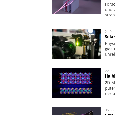
For­sc
und v
strah
21.04
Sola
Physi
gie­a
unrei
22.05
Halbl
2D-Ma
pu­te
nes u
05.05