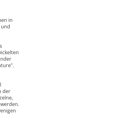
ben in
e und
n
s
ickelten
ander
ture".
l
n der
zelne,
 werden.
wenigen