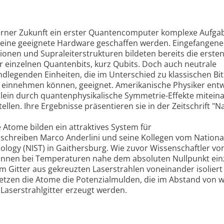
ferner Zukunft ein erster Quantencomputer komplexe Aufga
s eine geeignete Hardware geschaffen werden. Eingefangen
ionen und Supraleiterstrukturen bildeten bereits die erste
 einzelnen Quantenbits, kurz Qubits. Doch auch neutrale
dlegenden Einheiten, die im Unterschied zu klassischen Bit
"1" einnehmen können, geeignet. Amerikanische Physiker entw
llein durch quantenphysikalische Symmetrie-Effekte mitein
len. Ihre Ergebnisse präsentieren sie in der Zeitschrift "Na
e Atome bilden ein attraktives System für
schreiben Marco Anderlini und seine Kollegen vom Nationa
ology (NIST) in Gaithersburg. Wie zuvor Wissenschaftler vo
können bei Temperaturen nahe dem absoluten Nullpunkt ein
 Gitter aus gekreuzten Laserstrahlen voneinander isoliert
setzen die Atome die Potenzialmulden, die im Abstand von 
aserstrahlgitter erzeugt werden.