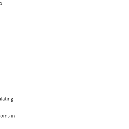
co
ulating
atoms in