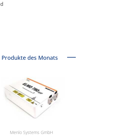
ld
Produkte des Monats
Menlo Systems GmbH
RCT Reichelt Chemietechnik