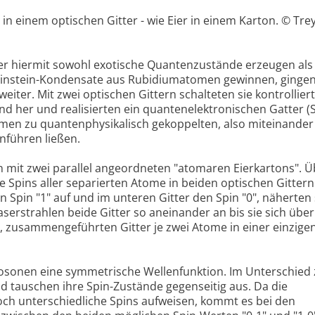
 in einem optischen Gitter - wie Eier in einem Karton. © Tre
er hiermit sowohl exotische Quantenzustände erzeugen als
-Einstein-Kondensate aus Rubidiumatomen gewinnen, gingen
eiter. Mit zwei optischen Gittern schalteten sie kontrolliert
nd her und realisierten ein quantenelektronischen Gatter 
omen zu quantenphysikalisch gekoppelten, also miteinander
führen ließen.
 mit zwei parallel angeordneten "atomaren Eierkartons". Ü
e Spins aller separierten Atome in beiden optischen Gitter
 Spin "1" auf und im unteren Gitter den Spin "0", näherten 
serstrahlen beide Gitter so aneinander an bis sie sich über
n, zusammengeführten Gitter je zwei Atome in einer einzige
sonen eine symmetrische Wellenfunktion. Im Unterschied 
d tauschen ihre Spin-Zustände gegenseitig aus. Da die
h unterschiedliche Spins aufweisen, kommt es bei den