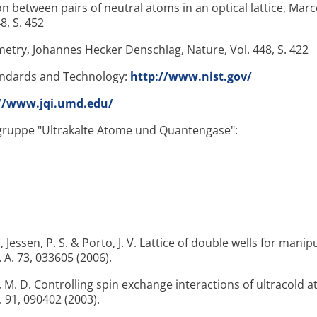
n between pairs of neutral atoms in an optical lattice, Mar
48, S. 452
ry, Johannes Hecker Denschlag, Nature, Vol. 448, S. 422
tandards and Technology:
http://www.nist.gov/
//www.jqi.umd.edu/
sgruppe "Ultrakalte Atome und Quantengase":
, Jessen, P. S. & Porto, J. V. Lattice of double wells for manip
 A. 73, 033605 (2006).
, M. D. Controlling spin exchange interactions of ultracold 
t. 91, 090402 (2003).