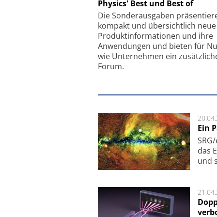
Physics' Best und Best of
Faserkoppler mit S
Feinfokussierungsmec
Die Sonder­ausgaben präsentier
kompakt und übersichtlich neue
Produkt­informationen und ihre
Anwendungen und bieten für Nu
wie Unternehmen ein zusätzlich
Forum.
20.04
Ein 
SRG/e
das E
und s
21.04
Dopp
verb