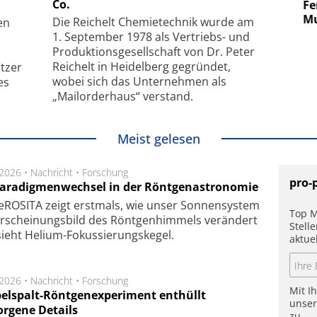
Co.
uper-
Elektronenmikroskopie auf
Fem
hanismus
kleinstem Raum
Mu
Die Reichelt Chemietechnik wurde am
en
1. September 1978 als Vertriebs- und
Produktionsgesellschaft von Dr. Peter
Reichelt in Heidelberg gegründet,
tzer
wobei sich das Unternehmen als
es
„Mailorderhaus“ verstand.
Meist gelesen
.2026 •
Nachricht
•
Forschung
pro-
Paradigmenwechsel in der Röntgenastronomie
ROSITA zeigt erst­mals, wie unser Son­nen­sys­tem
Top M
r­schei­nungs­bild des Rönt­gen­him­mels ver­än­dert
Stell
ieht Helium-Fokus­sie­rungs­ke­gel.
aktue
.2026 •
Nachricht
•
Forschung
Mit I
elspalt-Röntgenexperiment enthüllt
unse
orgene Details
zu.