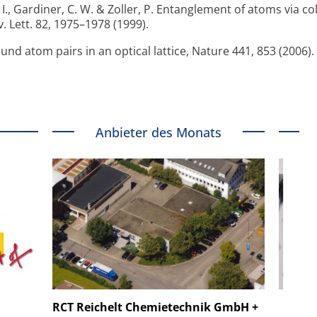
, J. I., Gardiner, C. W. & Zoller, P. Entanglement of atoms via co
v. Lett. 82, 1975–1978 (1999).
ound atom pairs in an optical lattice, Nature 441, 853 (2006).
Anbieter des Monats
 GmbH
SmarAct GmbH
RCT Reichelt Chemietechnik GmbH +