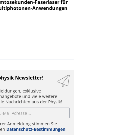
tosekunden-Faserlaser für
Ein Unternehmen für I
ltiphotonen-Anwendungen
physik Newsletter!
eldungen, exklusive
enangebote und viele weitere
lle Nachrichten aus der Physik!
hrer Anmeldung stimmen Sie
ren
Datenschutz-Bestimmungen