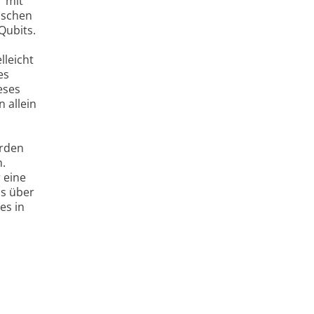
" mit
ischen
Qubits.
lleicht
es
eses
 allein
erden
m.
 eine
s über
es in