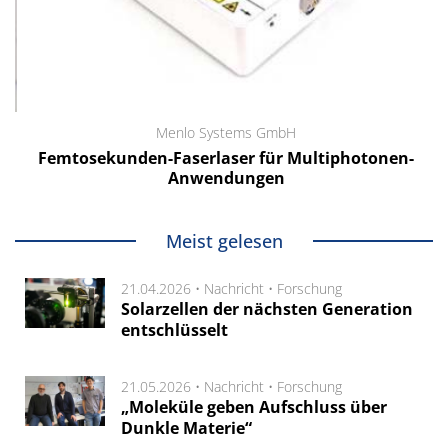
Menlo Systems GmbH
Femtosekunden-Faserlaser für Multiphotonen-
Anwendungen
Meist gelesen
21.04.2026 •
Nachricht
•
Forschung
Solarzellen der nächsten Generation
entschlüsselt
21.05.2026 •
Nachricht
•
Forschung
„Moleküle geben Aufschluss über
Dunkle Materie“