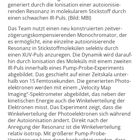
generiert durch die Ioni­sa­tion einer auto­ioni­sie­
renden Reso­nanz in mole­ku­larem Stick­stoff durch
einen schwachen IR-
Puls. (Bild: MBI)
Das Team nutzt einen neu konstruierten zeit­ver­
zögerungskompen­sierenden Mono­chromator, der
es ermög­licht, eine einzelne auto­ioni­sierende
Resonanz in Stick­stoff­molekülen selektiv durch
einen XUV-
Puls anzu­regen. Die Dynamik wird darauf­
hin durch Ioni­sation des Moleküls mit einem zweiten
IR-
Puls inner­halb eines Pump-
Probe-
Experiments
abge­bildet. Das geschieht auf einer Zeit­skala unter­
halb von 15 Femto­sekunden. Die gene­rierten Photo­
elek­tronen werden mit einem „Velocity Map
Imaging“-
Spektrometer abge­bildet, das neben der
kine­tischen Energie auch die Winkel­ver­teilung der
Elek­tronen misst. Das Experiment zeigt, dass die
Winkel­ver­teilung der Photo­elek­tronen sich während
der Auto­ioni­sation ändert. Direkt nach der
Anregung der Resonanz ist die Winkel­ver­teilung
relativ isotrop. Mit größerer Pump-
Probe-
Verzögerung kann dann beob­achtet werden, dass