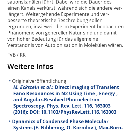
sations­kanälen führt. Dabei wird die Dauer des
einen Kanals verkürzt, während sich die andere ver­
längert. Weiter­gehende Experi­mente und ver­
besserte theo­retische Beschreibung sollen
ergründen, inwie­weit die im Experiment beob­achten
Phänomene von genereller Natur sind und damit
von hoher Bedeutung für das all­gemeine
Verständnis von Auto­ionisation in Molekülen wären.
FVB / RK
Weitere Infos
Originalveröffentlichung
M. Eckstein et al.
: Direct Imaging of Transient
Fano Resonances in N2 Using Time-, Energy-,
and Angular-Resolved Photoelectron
Spectroscopy, Phys. Rev. Lett.
116
, 163003
(2016); DOI: 10.1103/PhysRevLett.116.163003
Dynamics of Condensed Phase Molecular
Systems (E. Nibbering, O. Kornilov ), Max-Born-