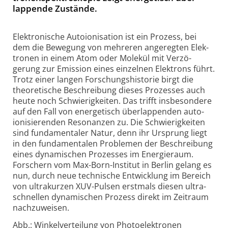
lappende Zu­stände.
Elektronische Autoionisation ist ein Prozess, bei
dem die Bewe­gung von meh­reren ange­regten Elek­
tronen in einem Atom oder Molekül mit Verzö­
gerung zur Emission eines einzelnen Elek­trons führt.
Trotz einer langen Forschungs­historie birgt die
theore­tische Beschreibung dieses Prozesses auch
heute noch Schwierig­keiten. Das trifft insbe­sondere
auf den Fall von ener­getisch über­lappenden auto­
ioni­sie­renden Reso­nanzen zu. Die Schwierig­keiten
sind funda­mentaler Natur, denn ihr Ursprung liegt
in den funda­mentalen Problemen der Beschreibung
eines dyna­mischen Prozesses im Energie­raum.
Forschern vom Max-
Born-
Institut in Berlin gelang es
nun, durch neue tech­nische Ent­wicklung im Bereich
von ultra­kurzen XUV-
Pulsen erst­mals diesen ultra­
schnellen dyna­mischen Prozess direkt im Zeit­raum
nach­zu­weisen.
Abb.: Winkelverteilung von Photo­elek­tronen