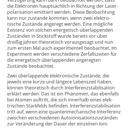
die Elek­tronen haupt­sächlich in Richtung der Laser­
polari­sation emittiert werden. Diese Beob­achtung
kann nur zustande kommen, wenn zwei elek­tro­
nische Zustände ange­regt werden. Eine mögliche
Existenz von solchen ener­getisch über­lappenden
Zuständen in Stick­stoff wurde bereits vor über
dreißig Jahren theo­retisch voraus­gesagt und nun
zum ersten Mal auch experi­mentell beob­achtet. Im
Experiment werden ver­schiedene Zerfalls­zeiten für
die ener­getisch über­lappenden ange­regten
Zustände beob­achtet.
Zwei überlappende elektronische Zustände, die
jeweils eine kurze und längere Lebens­zeit haben,
können theo­retisch durch Inter­ferenz­stabi­li­sation
erklärt werden. Das ist ein Phänomen, das eben­falls
bei Atomen auf­tritt, die sich inner­halb eines elek­
trischen Stark­felds befinden. Inter­ferenz­stabi­li­sation
tritt auf, wenn eine quanten­mecha­nische Inter­ferenz
zwischen verschiedenen Auto­ioni­sa­tions­zuständen
zur Veränderung der Dauer der einzelnen Ioni­