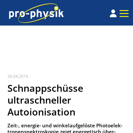
26.04.2016
Schnappschüsse
ultraschneller
Autoionisation
Zeit-, energie- und winkelaufgelöste Photo­elek­
tronen­spektro­skopie zeigt ener­getisch über­